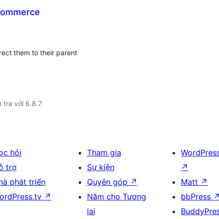
oCommerce
rect them to their parent
 tra với 6.8.7
ọc hỏi
Tham gia
WordPres
ỗ trợ
Sự kiện
↗
hà phát triển
Quyên góp
↗
Matt
↗
ordPress.tv
↗
Năm cho Tương
bbPress
lai
BuddyPre