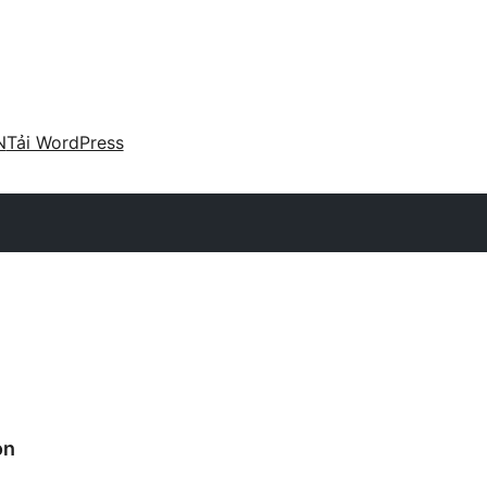
N
Tải WordPress
on