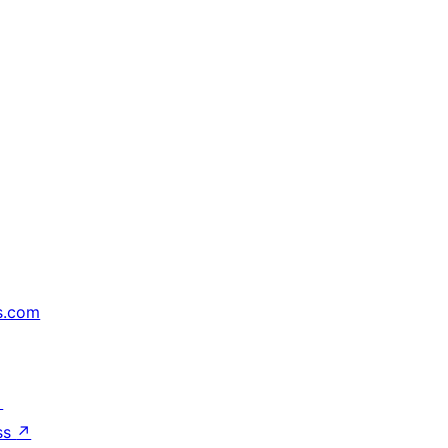
s.com
↗
ss
↗