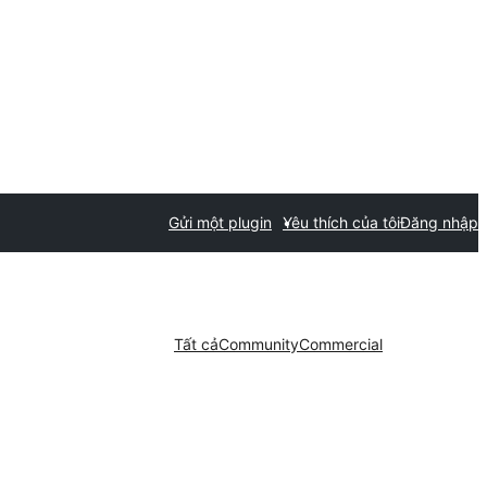
Gửi một plugin
Yêu thích của tôi
Đăng nhập
Tất cả
Community
Commercial