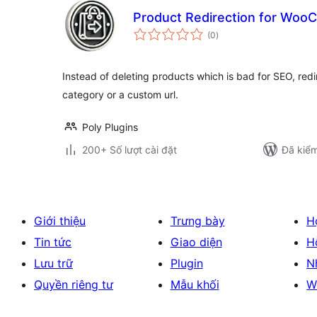
Product Redirection for Wo
tổng
(0
)
đánh
giá
Instead of deleting products which is bad for SEO, redi
category or a custom url.
Poly Plugins
200+ Số lượt cài đặt
Đã kiểm
Giới thiệu
Trưng bày
H
Tin tức
Giao diện
H
Lưu trữ
Plugin
N
Quyền riêng tư
Mẫu khối
W