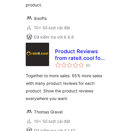
product.
ibsofts
10+ Số lượt cài đặt
Đã kiểm tra với 6.9.6
Product Reviews
from rateit.cool for
tổng
Woocommerce
(0
)
đánh
giá
Together to more sales. 65% more sales
with many product reviews for each
product. Show the product reviews
everywhere you want.
Thomas Gravel
10+ Số lượt cài đặt
Đã kiểm tra với 4.1.42