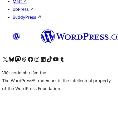
Matt
↗
bbPress
↗
BuddyPress
↗
Truy cập tài khoản X (trước đây là Twitter) của chúng tôi
Visit our Bluesky account
Visit our Mastodon account
Visit our Threads account
Xem trang Facebook của chúng tôi
Truy cập tài khoản Instagram của chúng tôi
Truy cập tài khoản LinkedIn của chúng tôi
Visit our TikTok account
Truy cập kênh YouTube của chúng tôi
Visit our Tumblr account
Viết code như làm thơ.
The WordPress® trademark is the intellectual property
of the WordPress Foundation.