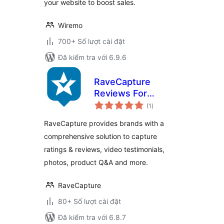
your website to boost sales.
Wiremo
700+ Số lượt cài đặt
Đã kiểm tra với 6.9.6
RaveCapture
Reviews For
tổng
Woocommerce
(1
)
đánh
giá
RaveCapture provides brands with a
comprehensive solution to capture
ratings & reviews, video testimonials,
photos, product Q&A and more.
RaveCapture
80+ Số lượt cài đặt
Đã kiểm tra với 6.8.7