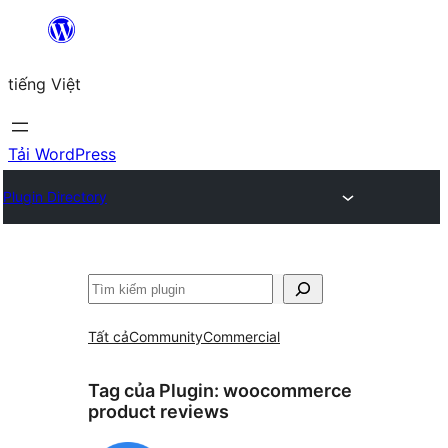
Chuyển
đến
tiếng Việt
phần
nội
dung
Tải WordPress
Plugin Directory
Tìm
kiếm
Tất cả
Community
Commercial
Tag của Plugin:
woocommerce
product reviews