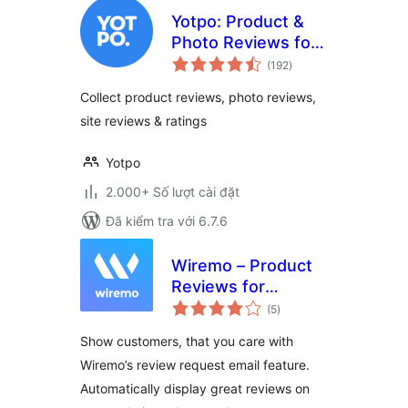
Yotpo: Product &
Photo Reviews for
tổng
WooCommerce
(192
)
đánh
giá
Collect product reviews, photo reviews,
site reviews & ratings
Yotpo
2.000+ Số lượt cài đặt
Đã kiểm tra với 6.7.6
Wiremo – Product
Reviews for
tổng
WooCommerce
(5
)
đánh
giá
Show customers, that you care with
Wiremo’s review request email feature.
Automatically display great reviews on