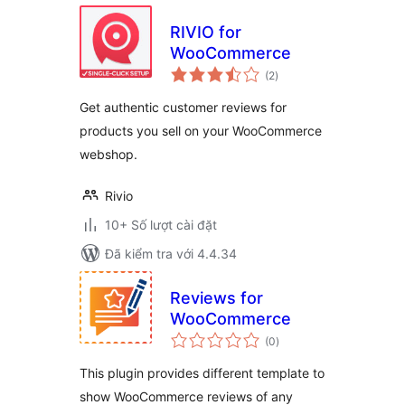
RIVIO for
WooCommerce
tổng
(2
)
đánh
giá
Get authentic customer reviews for
products you sell on your WooCommerce
webshop.
Rivio
10+ Số lượt cài đặt
Đã kiểm tra với 4.4.34
Reviews for
WooCommerce
tổng
(0
)
đánh
giá
This plugin provides different template to
show WooCommerce reviews of any