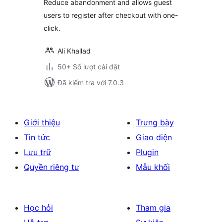
Reduce abandonment and allows guest
users to register after checkout with one-
click.
Ali Khallad
50+ Số lượt cài đặt
Đã kiểm tra với 7.0.3
Giới thiệu
Trưng bày
Tin tức
Giao diện
Lưu trữ
Plugin
Quyền riêng tư
Mẫu khối
Học hỏi
Tham gia