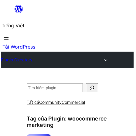
Chuyển
đến
tiếng Việt
phần
nội
dung
Tải WordPress
Plugin Directory
Tìm
kiếm
Tất cả
Community
Commercial
Tag của Plugin:
woocommerce
marketing