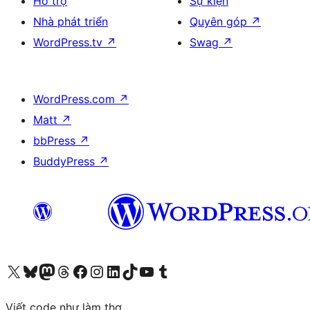
Hỗ trợ
Sự kiện
Nhà phát triển
Quyên góp
↗
WordPress.tv
↗
Swag
↗
WordPress.com
↗
Matt
↗
bbPress
↗
BuddyPress
↗
Truy cập tài khoản X (trước đây là Twitter) của chúng tôi
Visit our Bluesky account
Visit our Mastodon account
Visit our Threads account
Xem trang Facebook của chúng tôi
Truy cập tài khoản Instagram của chúng tôi
Truy cập tài khoản LinkedIn của chúng tôi
Visit our TikTok account
Truy cập kênh YouTube của chúng tôi
Visit our Tumblr account
Viết code như làm thơ.