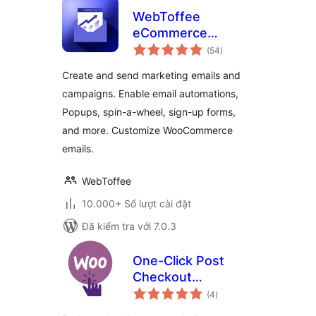
WebToffee
eCommerce
tổng
Marketing
(54
)
đánh
giá
Automation – Email
Create and send marketing emails and
marketing, Popups,
campaigns. Enable email automations,
Email customizer
Popups, spin-a-wheel, sign-up forms,
and more. Customize WooCommerce
emails.
WebToffee
10.000+ Số lượt cài đặt
Đã kiểm tra với 7.0.3
One-Click Post
Checkout
tổng
Registration for
(4
)
đánh
giá
WooCommerce