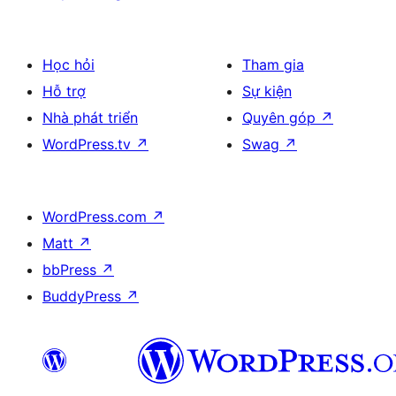
Học hỏi
Tham gia
Hỗ trợ
Sự kiện
Nhà phát triển
Quyên góp
↗
WordPress.tv
↗
Swag
↗
WordPress.com
↗
Matt
↗
bbPress
↗
BuddyPress
↗