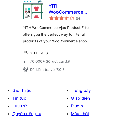
YITH
WooCommerce
tổng
Ajax Product Filter
(98
)
đánh
giá
YITH WooCommerce Ajax Product Filter
offers you the perfect way to filter all
products of your WooCommerce shop.
YITHEMES
70.000+ Số lượt cài đặt
Đã kiểm tra với 7.0.3
Giới thiệu
Trưng bày
Tin tức
Giao diện
Lưu trữ
Plugin
Quyền riêng tư
Mẫu khối