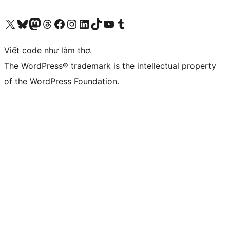
Truy cập tài khoản X (trước đây là Twitter) của chúng tôi
Visit our Bluesky account
Visit our Mastodon account
Visit our Threads account
Xem trang Facebook của chúng tôi
Truy cập tài khoản Instagram của chúng tôi
Truy cập tài khoản LinkedIn của chúng tôi
Visit our TikTok account
Truy cập kênh YouTube của chúng tôi
Visit our Tumblr account
Viết code như làm thơ.
The WordPress® trademark is the intellectual property
of the WordPress Foundation.