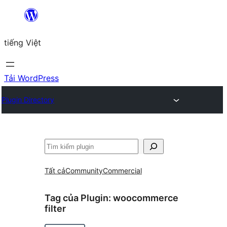
Chuyển
đến
tiếng Việt
phần
nội
dung
Tải WordPress
Plugin Directory
Tìm
kiếm
Tất cả
Community
Commercial
Tag của Plugin:
woocommerce
filter