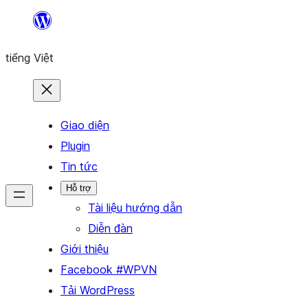
Chuyển
đến
tiếng Việt
phần
nội
dung
Giao diện
Plugin
Tin tức
Hỗ trợ
Tài liệu hướng dẫn
Diễn đàn
Giới thiệu
Facebook #WPVN
Tải WordPress