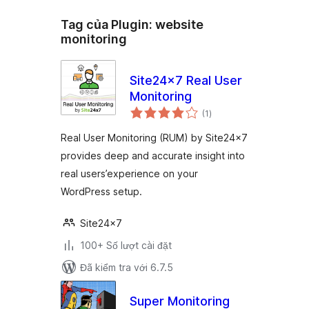
Tag của Plugin:
website
monitoring
Site24x7 Real User
Monitoring
tổng
(1
)
đánh
giá
Real User Monitoring (RUM) by Site24x7
provides deep and accurate insight into
real users’experience on your
WordPress setup.
Site24x7
100+ Số lượt cài đặt
Đã kiểm tra với 6.7.5
Super Monitoring