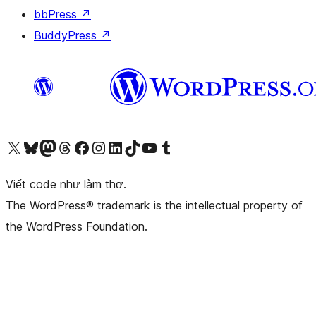
bbPress
↗
BuddyPress
↗
Truy cập tài khoản X (trước đây là Twitter) của chúng tôi
Visit our Bluesky account
Visit our Mastodon account
Visit our Threads account
Xem trang Facebook của chúng tôi
Truy cập tài khoản Instagram của chúng tôi
Truy cập tài khoản LinkedIn của chúng tôi
Visit our TikTok account
Truy cập kênh YouTube của chúng tôi
Visit our Tumblr account
Viết code như làm thơ.
The WordPress® trademark is the intellectual property of
the WordPress Foundation.