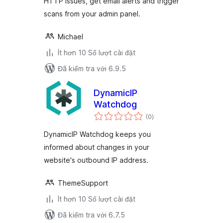
HTTP issues, get email alerts and trigger
scans from your admin panel.
Michael
Ít hơn 10 Số lượt cài đặt
Đã kiểm tra với 6.9.5
DynamicIP
Watchdog
tổng
(0
)
đánh
giá
DynamicIP Watchdog keeps you
informed about changes in your
website's outbound IP address.
ThemeSupport
Ít hơn 10 Số lượt cài đặt
Đã kiểm tra với 6.7.5