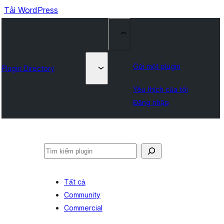
Tải WordPress
Gửi một plugin
Plugin Directory
Yêu thích của tôi
Đăng nhập
Tìm
kiếm
Tất cả
Community
Commercial