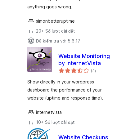
anything goes wrong.
simonbetteruptime
20+ Số lượt cài đặt
Đã kiểm tra với 5.6.17
Website Monitoring
by internetVista
tổng
(3
)
đánh
giá
Show directly in your wordpress
dashboard the performance of your
website (uptime and response time).
internetvista
10+ Số lượt cài đặt
Website Checkups