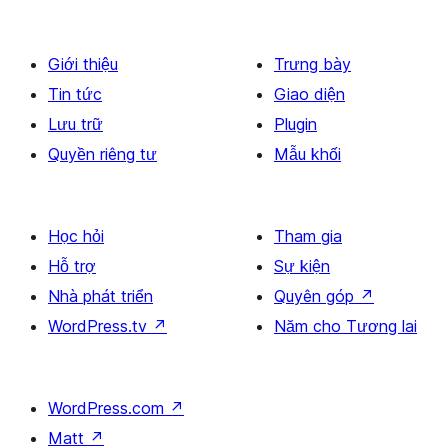
Giới thiệu
Trưng bày
Tin tức
Giao diện
Lưu trữ
Plugin
Quyền riêng tư
Mẫu khối
Học hỏi
Tham gia
Hỗ trợ
Sự kiện
Nhà phát triển
Quyên góp
↗
WordPress.tv
↗
Năm cho Tương lai
WordPress.com
↗
Matt
↗