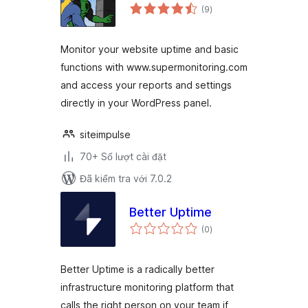
tổng
(9
)
đánh
giá
Monitor your website uptime and basic
functions with www.supermonitoring.com
and access your reports and settings
directly in your WordPress panel.
siteimpulse
70+ Số lượt cài đặt
Đã kiểm tra với 7.0.2
Better Uptime
tổng
(0
)
đánh
giá
Better Uptime is a radically better
infrastructure monitoring platform that
calls the right person on your team if