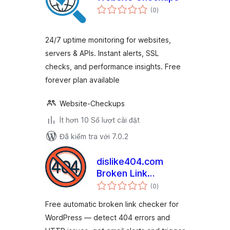
tổng
(0
)
đánh
giá
24/7 uptime monitoring for websites,
servers & APIs. Instant alerts, SSL
checks, and performance insights. Free
forever plan available
Website-Checkups
Ít hơn 10 Số lượt cài đặt
Đã kiểm tra với 7.0.2
dislike404.com
Broken Link
tổng
Checker
(0
)
đánh
giá
Free automatic broken link checker for
WordPress — detect 404 errors and