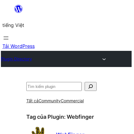
Chuyển
đến
tiếng Việt
phần
nội
dung
Tải WordPress
Plugin Directory
Tìm
kiếm
Tất cả
Community
Commercial
Tag của Plugin:
Webfinger