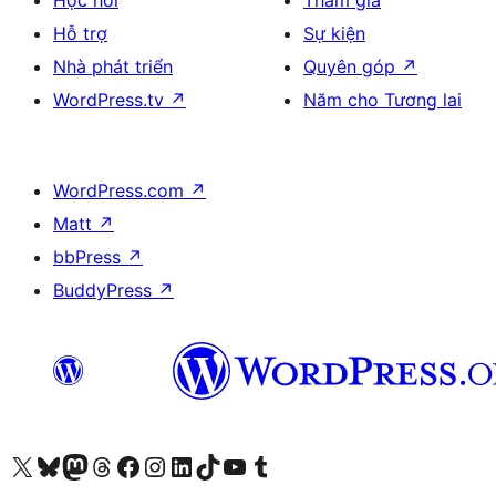
Học hỏi
Tham gia
Hỗ trợ
Sự kiện
Nhà phát triển
Quyên góp
↗
WordPress.tv
↗
Năm cho Tương lai
WordPress.com
↗
Matt
↗
bbPress
↗
BuddyPress
↗
Truy cập tài khoản X (trước đây là Twitter) của chúng tôi
Visit our Bluesky account
Visit our Mastodon account
Visit our Threads account
Xem trang Facebook của chúng tôi
Truy cập tài khoản Instagram của chúng tôi
Truy cập tài khoản LinkedIn của chúng tôi
Visit our TikTok account
Truy cập kênh YouTube của chúng tôi
Visit our Tumblr account