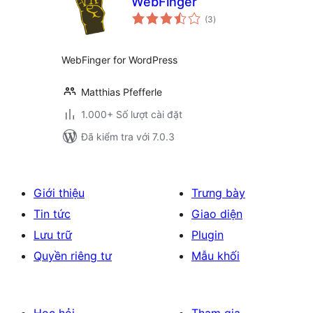
WebFinger
tổng
(3
)
đánh
giá
WebFinger for WordPress
Matthias Pfefferle
1.000+ Số lượt cài đặt
Đã kiểm tra với 7.0.3
Giới thiệu
Trưng bày
Tin tức
Giao diện
Lưu trữ
Plugin
Quyền riêng tư
Mẫu khối