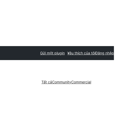
Gửi một plugin
Yêu thích của tôi
Đăng nhập
Tất cả
Community
Commercial