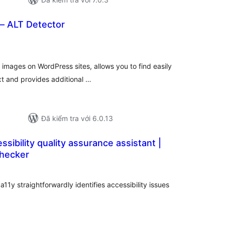
– ALT Detector
ng
nh
á
e images on WordPress sites, allows you to find easily
xt and provides additional …
Đã kiểm tra với 6.0.13
ssibility quality assurance assistant |
Checker
ng
nh
á
1y straightforwardly identifies accessibility issues