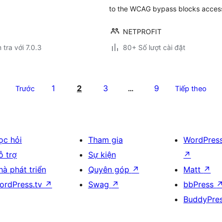
to the WCAG bypass blocks accessib
NETPROFIT
 tra với 7.0.3
80+ Số lượt cài đặt
1
2
3
9
Trước
…
Tiếp theo
ọc hỏi
Tham gia
WordPres
ỗ trợ
Sự kiện
↗
hà phát triển
Quyên góp
↗
Matt
↗
ordPress.tv
↗
Swag
↗
bbPress
BuddyPre