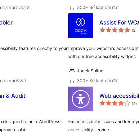
 tra với 5.3.22
300+ Số lượt cài đặt
abler
Assist For WC
tổ
(2
)
đ
gi
sibility features directly to your
Improve your website’s accessibil
with our free accessibility widget.
Jacek Sultan
 tra với 6.8.7
300+ Số lượt cài đặt
an & Audit
Web accessibil
t
(4
)
đ
gi
gin designed to help WordPress
Fix accessibility issues and keep 
improve usabi …
accessibility service.