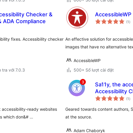
cessibility Checker &
AccessibleWP 
tổ
& ADA Compliance
(1
)
đá
gi
bility fixes. Accessibility checker
An effective solution for accessibl
images that have no alternative te
AccessibleWP
 tra với 7.0.3
500+ Số lượt cài đặt
Sa11y, the acce
Accessibility 
tổ
(1
)
đá
gi
t accessibility-ready websites
Geared towards content authors, Sa1
es which don&# …
at the source.
Adam Chaboryk