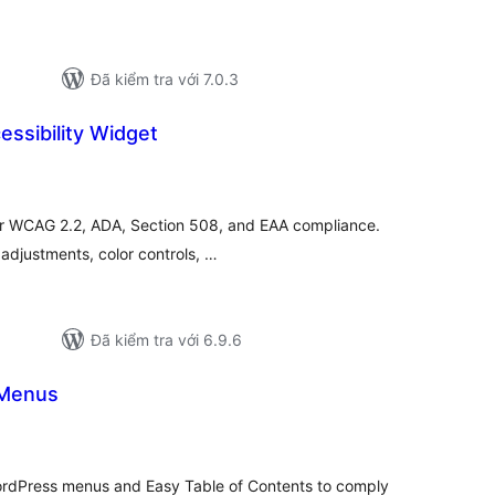
Đã kiểm tra với 7.0.3
essibility Widget
ổng
ánh
á
or WCAG 2.2, ADA, Section 508, and EAA compliance.
t adjustments, color controls, …
Đã kiểm tra với 6.9.6
 Menus
ng
nh
á
WordPress menus and Easy Table of Contents to comply