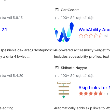
CartCoders
 tra với 5.9.15
100+ Số lượt cài đặt
 2.1
WebAbility Acc
t
(0
)
đ
gi
ełnienia deklaracji dostępności
AI-powered accessibility widget f
y z dnia 4 kwiet …
Includes accessibility profiles, tex
Sidharth Nayyar
 tra với 5.4.20
100+ Số lượt cài đặt
Skip Links for
tổ
(1
)
đá
gi
e editing.
Automatically adds skip links to 