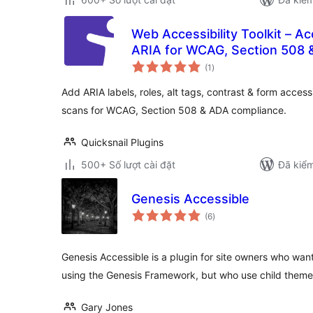
Web Accessibility Toolkit – Ac
ARIA for WCAG, Section 508 
tổng
(1
)
đánh
giá
Add ARIA labels, roles, alt tags, contrast & form accessi
scans for WCAG, Section 508 & ADA compliance.
Quicksnail Plugins
500+ Số lượt cài đặt
Đã kiểm
Genesis Accessible
tổng
(6
)
đánh
giá
Genesis Accessible is a plugin for site owners who wan
using the Genesis Framework, but who use child them
Gary Jones