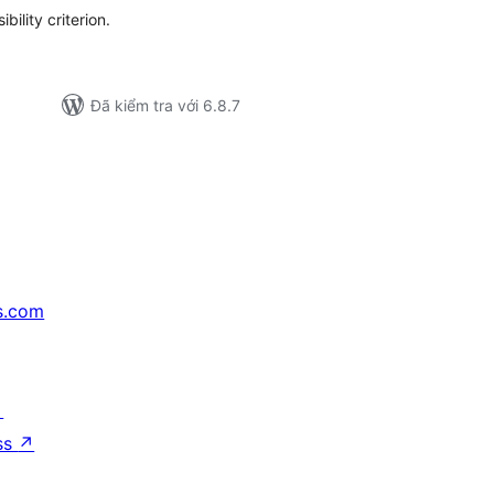
ility criterion.
Đã kiểm tra với 6.8.7
s.com
↗
ss
↗