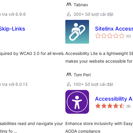
Tabnav
 tra với 6.9.6
200+ Số lượt cài đặt
Skip-Links
Sitelinx Accessi
t
(0
)
đ
gi
quired by WCAG 2.0 for all levels.
Accessibility Lite is a lightweight
makes your website accessible for p
Tom Perl
 tra với 6.0.13
100+ Số lượt cài đặt
Accessibility
tổ
(8
)
đ
gi
isabilities read and navigate your
Enhance store inclusivity with Ea
ting fo …
AODA compliance