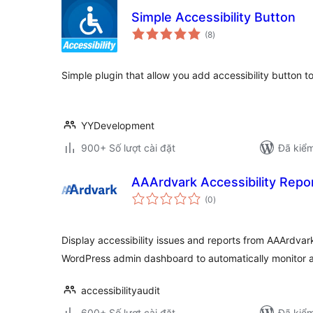
Simple Accessibility Button
tổng
(8
)
đánh
giá
Simple plugin that allow you add accessibility button t
YYDevelopment
900+ Số lượt cài đặt
Đã kiểm
AAArdvark Accessibility Repo
tổng
(0
)
đánh
giá
Display accessibility issues and reports from AAArdvark 
WordPress admin dashboard to automatically monitor a
accessibilityaudit
600+ Số lượt cài đặt
Đã kiểm