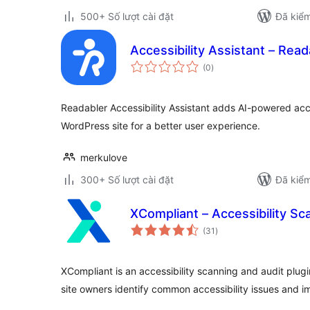
500+ Số lượt cài đặt
Đã kiểm
Accessibility Assistant – Read
tổng
(0
)
đánh
giá
Readabler Accessibility Assistant adds AI-powered acces
WordPress site for a better user experience.
merkulove
300+ Số lượt cài đặt
Đã kiểm
XCompliant – Accessibility Sc
tổng
(31
)
đánh
giá
XCompliant is an accessibility scanning and audit plu
site owners identify common accessibility issues and 