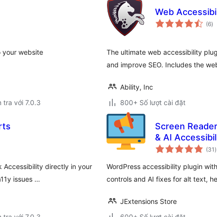
Web Accessibi
tổ
(6
)
đ
gi
o your website
The ultimate web accessibility plug
and improve SEO. Includes the web 
Ability, Inc
 tra với 7.0.3
800+ Số lượt cài đặt
rts
Screen Reader
& AI Accessibil
(31
)
g
Accessibility directly in your
WordPress accessibility plugin with
11y issues …
controls and AI fixes for alt text, 
JExtensions Store
 tra với 7.0.3
600+ Số lượt cài đặt