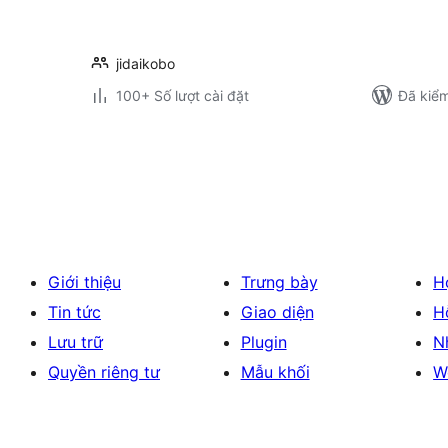
jidaikobo
100+ Số lượt cài đặt
Đã kiểm
Phân
trang
bài
viết
Giới thiệu
Trưng bày
H
Tin tức
Giao diện
H
Lưu trữ
Plugin
N
Quyền riêng tư
Mẫu khối
W