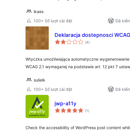
ikaes
100+ Số lượt cài đặt
Đã kiểm
Deklaracja dostepnosci WCAG
tổng
(4
)
đánh
giá
Wtyczka umożliwiająca automatyczne wygenerowanie sp
WCAG 2.1 wymaganej na podstawie art. 12 pkt 7 ustaw
sulielk
100+ Số lượt cài đặt
Đã kiểm
jwp-a11y
tổng
(1
)
đánh
giá
Check the accessibility of WordPress post content whil