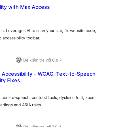
lity with Max Access
ng
ánh
á
in. Leverages AI to scan your site, fix website code,
accessibility toolbar.
Đã kiểm tra với 6.8.7
 Accessibility – WCAG, Text-to-Speech
ity Fixes
tổng
đánh
iá
 text-to-speech, contrast tools, dyslexic font, zoom
headings and ARIA roles.
Đã kiểm tra với 7.0.3