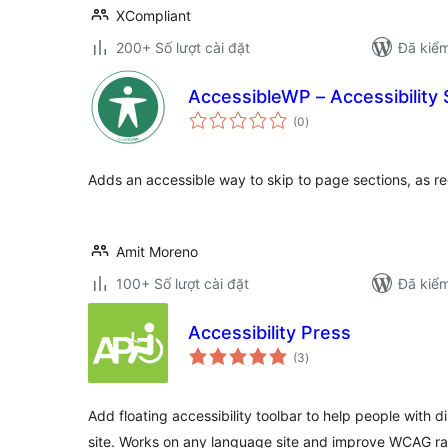
XCompliant
200+ Số lượt cài đặt
Đã kiểm
AccessibleWP – Accessibility 
tổng
(0
)
đánh
giá
Adds an accessible way to skip to page sections, as re
Amit Moreno
100+ Số lượt cài đặt
Đã kiểm
Accessibility Press
tổng
(3
)
đánh
giá
Add floating accessibility toolbar to help people with d
site. Works on any language site and improve WCAG ra