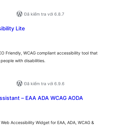
Đã kiểm tra với 6.8.7
bility Lite
ổng
ánh
á
 SEO Friendly, WCAG compliant accessibility tool that
eople with disabilities.
Đã kiểm tra với 6.9.6
 Assistant – EAA ADA WCAG AODA
ng
ánh
á
sy Web Accessibility Widget for EAA, ADA, WCAG &