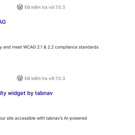
Đã kiểm tra với 7.0.3
AG
ng
ánh
á
ity and meet WCAG 2.1 & 2.2 compliance standards
Đã kiểm tra với 7.0.3
ity widget by tabnav
ổng
ánh
á
your site accessible with tabnav’s AI-powered