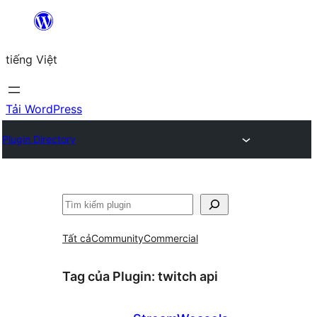
Chuyển
đến
tiếng Việt
phần
nội
dung
Tải WordPress
Plugin Directory
Tìm
kiếm
Tất cả
Community
Commercial
Tag của Plugin:
twitch api