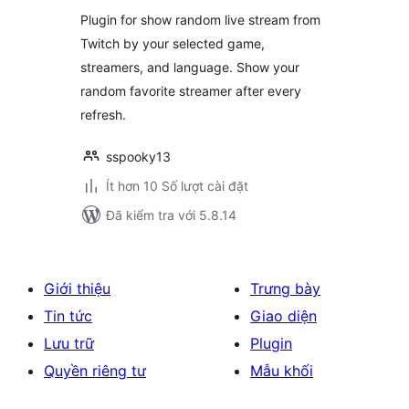
giá
Plugin for show random live stream from
Twitch by your selected game,
streamers, and language. Show your
random favorite streamer after every
refresh.
sspooky13
Ít hơn 10 Số lượt cài đặt
Đã kiểm tra với 5.8.14
Giới thiệu
Trưng bày
Tin tức
Giao diện
Lưu trữ
Plugin
Quyền riêng tư
Mẫu khối