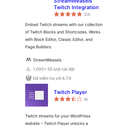
StreamWeasels
Twitch Integration
tổng
(23
)
đánh
giá
Embed Twitch streams with our collection
of Twitch Blocks and Shortcodes. Works
with Block Editor, Classic Editor, and
Page Builders.
StreamWeasels
1.000+ Số lượt cài đặt
Đã kiểm tra với 6.7.6
Twitch Player
tổng
(6
)
đánh
giá
Twitch streams for your WordPress
website – Twitch Player unlocks a