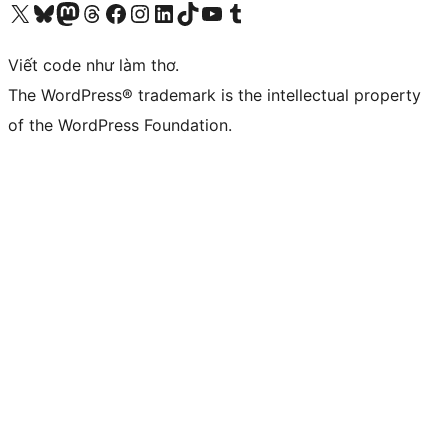
Truy cập tài khoản X (trước đây là Twitter) của chúng tôi
Visit our Bluesky account
Visit our Mastodon account
Visit our Threads account
Xem trang Facebook của chúng tôi
Truy cập tài khoản Instagram của chúng tôi
Truy cập tài khoản LinkedIn của chúng tôi
Visit our TikTok account
Truy cập kênh YouTube của chúng tôi
Visit our Tumblr account
Viết code như làm thơ.
The WordPress® trademark is the intellectual property
of the WordPress Foundation.