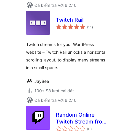
Đã kiểm tra với 6.2.10
Twitch Rail
tổng
(11
)
đánh
giá
Twitch streams for your WordPress
website – Twitch Rail unlocks a horizontal
scrolling layout, to display many streams
in a small space.
JayBee
100+ Số lượt cài đặt
Đã kiểm tra với 6.2.10
Random Online
Twitch Stream from
tổng
selection
(0
)
đánh