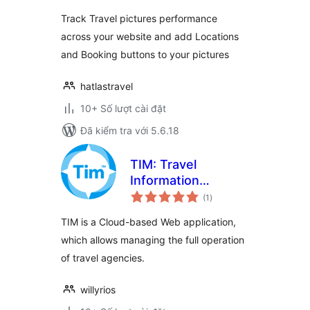
giá
Travel website
Track Travel pictures performance
across your website and add Locations
and Booking buttons to your pictures
hatlastravel
10+ Số lượt cài đặt
Đã kiểm tra với 5.6.18
TIM: Travel
Information
tổng
Manager
(1
)
đánh
giá
TIM is a Cloud-based Web application,
which allows managing the full operation
of travel agencies.
willyrios