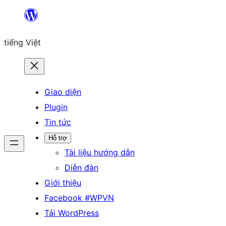
Chuyển
đến
tiếng Việt
phần
nội
dung
Giao diện
Plugin
Tin tức
Hỗ trợ
Tài liệu hướng dẫn
Diễn đàn
Giới thiệu
Facebook #WPVN
Tải WordPress