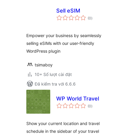
Sell eSIM
tổng
(0
)
đánh
giá
Empower your business by seamlessly
selling eSIMs with our user-friendly
WordPress plugin
tsimaboy
10+ Số lượt cài đặt
Đã kiểm tra với 6.6.6
WP World Travel
tổng
(0
)
đánh
giá
Show your current location and travel
schedule in the sidebar of your travel