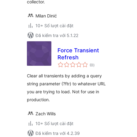
collector.
Milan Dinić
10+ Số lượt cài đặt
Đã kiểm tra với 5.1.22
Force Transient
Refresh
tổng
(0
)
đánh
giá
Clear all transients by adding a query
string parameter (?ftr) to whatever URL
you are trying to load. Not for use in
production.
Zach Wills
10+ Số lượt cài đặt
Đã kiểm tra với 4.2.39