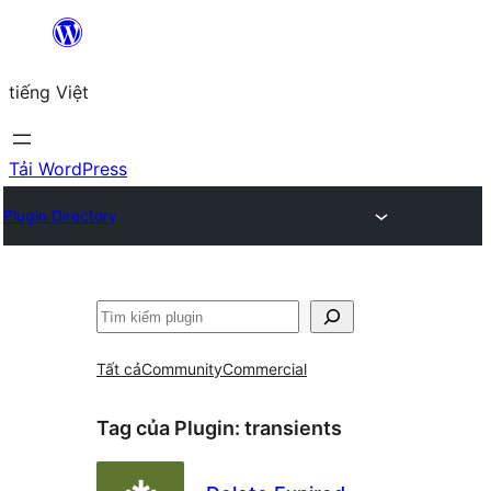
Chuyển
đến
tiếng Việt
phần
nội
dung
Tải WordPress
Plugin Directory
Tìm
kiếm
Tất cả
Community
Commercial
Tag của Plugin:
transients