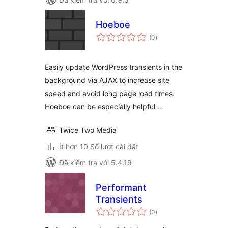
Hoeboe
tổng
(0
)
đánh
giá
Easily update WordPress transients in the
background via AJAX to increase site
speed and avoid long page load times.
Hoeboe can be especially helpful …
Twice Two Media
Ít hơn 10 Số lượt cài đặt
Đã kiểm tra với 5.4.19
Performant
Transients
tổng
(0
)
đánh
giá