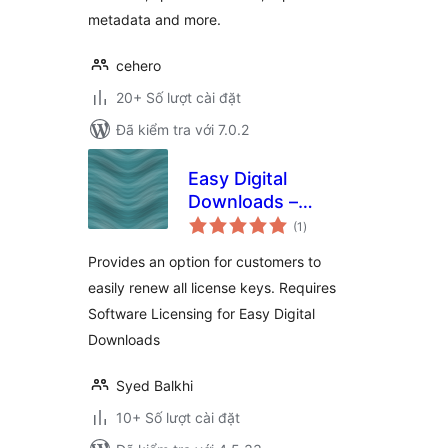
metadata and more.
cehero
20+ Số lượt cài đặt
Đã kiểm tra với 7.0.2
Easy Digital
Downloads –
tổng
Software Licensing
(1
)
đánh
giá
– Renew All
Provides an option for customers to
easily renew all license keys. Requires
Software Licensing for Easy Digital
Downloads
Syed Balkhi
10+ Số lượt cài đặt