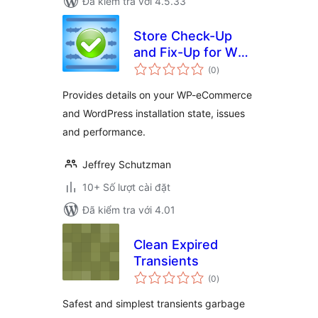
Đã kiểm tra với 4.5.33
Store Check-Up
and Fix-Up for WP-
tổng
eCommerce
(0
)
đánh
giá
Provides details on your WP-eCommerce
and WordPress installation state, issues
and performance.
Jeffrey Schutzman
10+ Số lượt cài đặt
Đã kiểm tra với 4.01
Clean Expired
Transients
tổng
(0
)
đánh
giá
Safest and simplest transients garbage