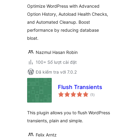
giá
Autoload Optimizer
Optimize WordPress with Advanced
Option History, Autoload Health Checks,
and Automated Cleanup. Boost
performance by reducing database
bloat.
Nazmul Hasan Robin
100+ Số lượt cài đặt
Đã kiểm tra với 7.0.2
Flush Transients
tổng
(1
)
đánh
giá
This plugin allows you to flush WordPress
transients, plain and simple.
Felix Arntz