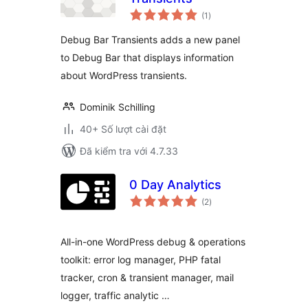
tổng
(1
)
đánh
giá
Debug Bar Transients adds a new panel
to Debug Bar that displays information
about WordPress transients.
Dominik Schilling
40+ Số lượt cài đặt
Đã kiểm tra với 4.7.33
0 Day Analytics
tổng
(2
)
đánh
giá
All-in-one WordPress debug & operations
toolkit: error log manager, PHP fatal
tracker, cron & transient manager, mail
logger, traffic analytic …