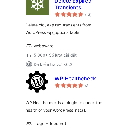
Delete Expired
Transients
tổng
(13
)
đánh
giá
Delete old, expired transients from
WordPress wp_options table
webaware
5.000+ Số lượt cài đặt
Đã kiểm tra với 7.0.2
WP Healthcheck
tổng
(3
)
đánh
giá
WP Healthcheck is a plugin to check the
health of your WordPress install.
Tiago Hillebrandt