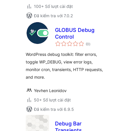
100+ Số lượt cài đặt
Đã kiểm tra với 7.0.2
GLOBUS Debug
Control
tổng
(0
)
đánh
giá
WordPress debug toolkit: filter errors,
toggle WP_DEBUG, view error logs,
monitor cron, transients, HTTP requests,
and more.
Yevhen Leonidov
50+ Số lượt cài đặt
Đã kiểm tra với 6.9.5
Debug Bar
Transients