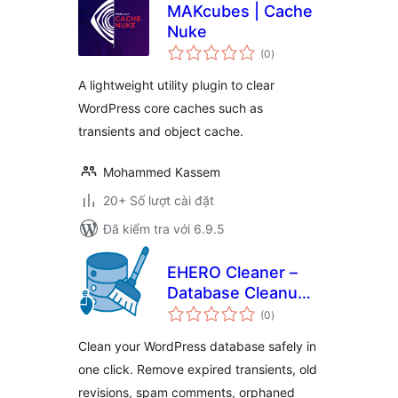
MAKcubes | Cache
Nuke
tổng
(0
)
đánh
giá
A lightweight utility plugin to clear
WordPress core caches such as
transients and object cache.
Mohammed Kassem
20+ Số lượt cài đặt
Đã kiểm tra với 6.9.5
EHERO Cleaner –
Database Cleanup
tổng
& Optimization
(0
)
đánh
giá
Clean your WordPress database safely in
one click. Remove expired transients, old
revisions, spam comments, orphaned