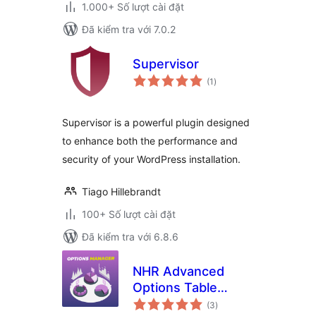
1.000+ Số lượt cài đặt
Đã kiểm tra với 7.0.2
Supervisor
tổng
(1
)
đánh
giá
Supervisor is a powerful plugin designed
to enhance both the performance and
security of your WordPress installation.
Tiago Hillebrandt
100+ Số lượt cài đặt
Đã kiểm tra với 6.8.6
NHR Advanced
Options Table
tổng
Manager &
(3
)
đánh