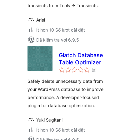
transients from Tools -> Transients.
Ariel
Ít hơn 10 Số lượt cài đặt
Đã kiểm tra với 6.9.5
Glatch Database
Table Optimizer
tổng
(0
)
đánh
giá
Safely delete unnecessary data from
your WordPress database to improve
performance. A developer-focused
plugin for database optimization.
Yuki Sugitani
Ít hơn 10 Số lượt cài đặt
Đã kiểm tra với 6.9.5