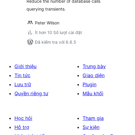
Reduce the number of database calls
querying transients.
Peter Wilson
Ít hơn 10 Số lượt cài đặt
Đã kiểm tra với 6.6.5
Giới thiệu
Trưng bày
Tin tức
Giao diện
Lưu trữ
Plugin
Quyền riêng tư
Mẫu khối
Học hỏi
Tham gia
Hỗ trợ
Sự kiện