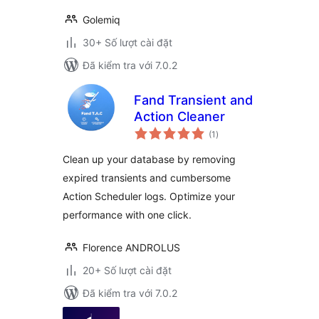
Golemiq
30+ Số lượt cài đặt
Đã kiểm tra với 7.0.2
Fand Transient and
Action Cleaner
tổng
(1
)
đánh
giá
Clean up your database by removing
expired transients and cumbersome
Action Scheduler logs. Optimize your
performance with one click.
Florence ANDROLUS
20+ Số lượt cài đặt
Đã kiểm tra với 7.0.2