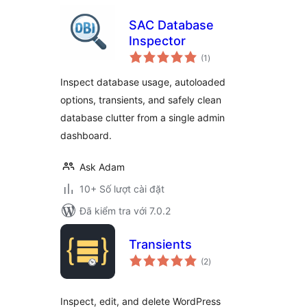
SAC Database
Inspector
tổng
(1
)
đánh
giá
Inspect database usage, autoloaded
options, transients, and safely clean
database clutter from a single admin
dashboard.
Ask Adam
10+ Số lượt cài đặt
Đã kiểm tra với 7.0.2
Transients
tổng
(2
)
đánh
giá
Inspect, edit, and delete WordPress