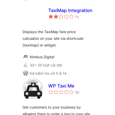
TaxiMap Integration
tổng
(1
)
đánh
giá
Displays the TaxiMap fare price
calculator on your site via shortcode
[taximap] or widget.
Nimbus Digital
30+ Số lượt cài đặt
Đã kiểm tra với 5.8.14
WP Taxi Me
tổng
(0
)
đánh
giá
Get customers to your business by
allowing them to order a taxi to your site