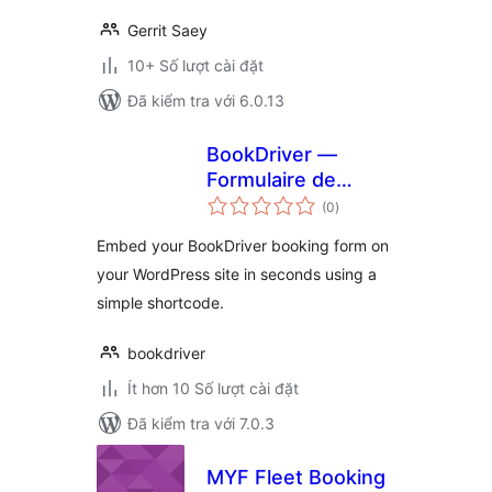
Gerrit Saey
10+ Số lượt cài đặt
Đã kiểm tra với 6.0.13
BookDriver —
Formulaire de
tổng
réservation
(0
)
đánh
giá
Embed your BookDriver booking form on
your WordPress site in seconds using a
simple shortcode.
bookdriver
Ít hơn 10 Số lượt cài đặt
Đã kiểm tra với 7.0.3
MYF Fleet Booking