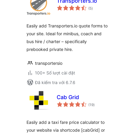
Transporters.io
tổng
(5
)
đánh
giá
Easily add Transporters.io quote forms to
your site. Ideal for minibus, coach and
bus hire / charter – specifically
prebooked private hire.
transportersio
100+ Số lượt cài đặt
Đã kiểm tra với 6.7.6
Cab Grid
tổng
(19
)
đánh
giá
Easily add a taxi fare price calculator to
your website via shortcode [cabGrid] or