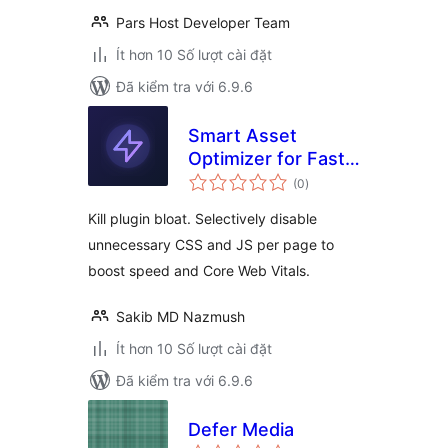
Pars Host Developer Team
Ít hơn 10 Số lượt cài đặt
Đã kiểm tra với 6.9.6
Smart Asset
Optimizer for Fast
tổng
Loading
(0
)
đánh
giá
Kill plugin bloat. Selectively disable
unnecessary CSS and JS per page to
boost speed and Core Web Vitals.
Sakib MD Nazmush
Ít hơn 10 Số lượt cài đặt
Đã kiểm tra với 6.9.6
Defer Media
tổng