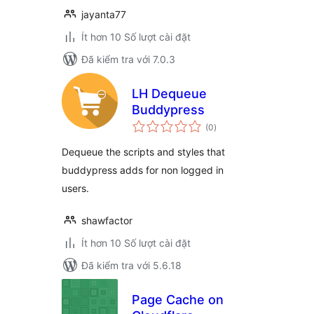
jayanta77
Ít hơn 10 Số lượt cài đặt
Đã kiểm tra với 7.0.3
LH Dequeue
Buddypress
tổng
(0
)
đánh
giá
Dequeue the scripts and styles that
buddypress adds for non logged in
users.
shawfactor
Ít hơn 10 Số lượt cài đặt
Đã kiểm tra với 5.6.18
Page Cache on