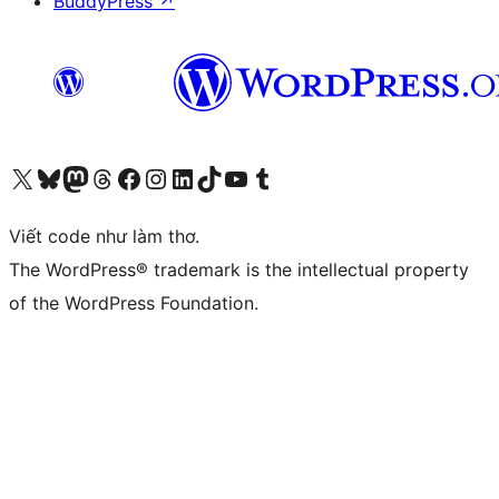
BuddyPress
↗
Truy cập tài khoản X (trước đây là Twitter) của chúng tôi
Visit our Bluesky account
Visit our Mastodon account
Visit our Threads account
Xem trang Facebook của chúng tôi
Truy cập tài khoản Instagram của chúng tôi
Truy cập tài khoản LinkedIn của chúng tôi
Visit our TikTok account
Truy cập kênh YouTube của chúng tôi
Visit our Tumblr account
Viết code như làm thơ.
The WordPress® trademark is the intellectual property
of the WordPress Foundation.