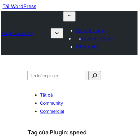
Tải WordPress
Gửi một plugin
Plugin Directory
Yêu thích của tôi
Đăng nhập
Tìm
kiếm
Tất cả
Community
Commercial
Tag của Plugin:
speed