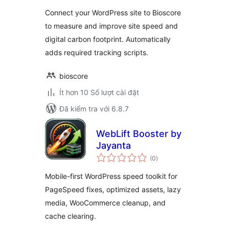
giá
Connect your WordPress site to Bioscore
to measure and improve site speed and
digital carbon footprint. Automatically
adds required tracking scripts.
bioscore
Ít hơn 10 Số lượt cài đặt
Đã kiểm tra với 6.8.7
WebLift Booster by
Jayanta
tổng
(0
)
đánh
giá
Mobile-first WordPress speed toolkit for
PageSpeed fixes, optimized assets, lazy
media, WooCommerce cleanup, and
cache clearing.