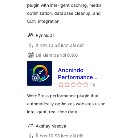
plugin with intelligent caching, media
optimization, database cleanup, and
CDN integration.
Rynald0s
Ít hơn 10 Số lượt cài đặt
Đã kiểm tra với 6.9.6
Anonindo
Performance
tổng
Optimizer
(0
)
đánh
giá
WordPress performance plugin that
automatically optimizes websites using
intelligent, real-time data.
Akshay Vasoya
Ít hơn 10 Số lượt cài đặt