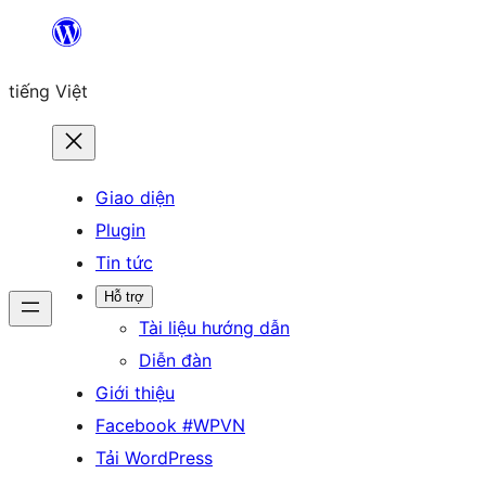
Chuyển
đến
tiếng Việt
phần
nội
dung
Giao diện
Plugin
Tin tức
Hỗ trợ
Tài liệu hướng dẫn
Diễn đàn
Giới thiệu
Facebook #WPVN
Tải WordPress