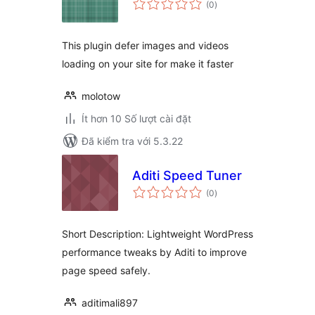
(0
)
đánh
giá
This plugin defer images and videos
loading on your site for make it faster
molotow
Ít hơn 10 Số lượt cài đặt
Đã kiểm tra với 5.3.22
Aditi Speed Tuner
tổng
(0
)
đánh
giá
Short Description: Lightweight WordPress
performance tweaks by Aditi to improve
page speed safely.
aditimali897