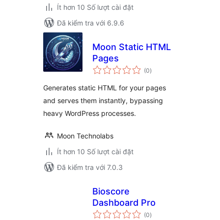
Ít hơn 10 Số lượt cài đặt
Đã kiểm tra với 6.9.6
Moon Static HTML
Pages
tổng
(0
)
đánh
giá
Generates static HTML for your pages
and serves them instantly, bypassing
heavy WordPress processes.
Moon Technolabs
Ít hơn 10 Số lượt cài đặt
Đã kiểm tra với 7.0.3
Bioscore
Dashboard Pro
tổng
(0
)
đánh