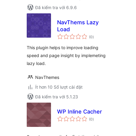
Đã kiểm tra với 6.9.6
NavThems Lazy
Load
tổng
(0
)
đánh
giá
This plugin helps to improve loading
speed and page insight by implemeting
lazy load.
NavThemes
Ít hơn 10 Số lượt cài đặt
Đã kiểm tra với 5.1.23
WP Inline Cacher
tổng
(0
)
đánh
giá