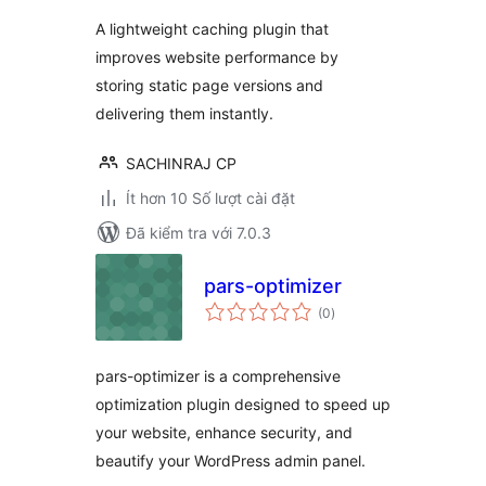
giá
A lightweight caching plugin that
improves website performance by
storing static page versions and
delivering them instantly.
SACHINRAJ CP
Ít hơn 10 Số lượt cài đặt
Đã kiểm tra với 7.0.3
pars-optimizer
tổng
(0
)
đánh
giá
pars-optimizer is a comprehensive
optimization plugin designed to speed up
your website, enhance security, and
beautify your WordPress admin panel.