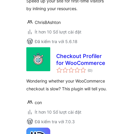
Speed up your site for first-time visitors
by inlining your resources.
ChrisBAshton
Ít hơn 10 Số lượt cài đặt
Đã kiểm tra với 5.6.18
Checkout Profiler
for WooCommerce
tổng
(0
)
đánh
giá
Wondering whether your WooCommerce
checkout is slow? This plugin will tell you.
con
Ít hơn 10 Số lượt cài đặt
Đã kiểm tra với 7.0.3