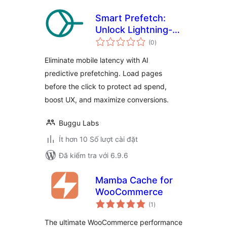
Smart Prefetch:
Unlock Lightning-
tổng
Fast Navigation
(0
)
đánh
giá
Eliminate mobile latency with AI
predictive prefetching. Load pages
before the click to protect ad spend,
boost UX, and maximize conversions.
Buggu Labs
Ít hơn 10 Số lượt cài đặt
Đã kiểm tra với 6.9.6
Mamba Cache for
WooCommerce
tổng
(1
)
đánh
giá
The ultimate WooCommerce performance