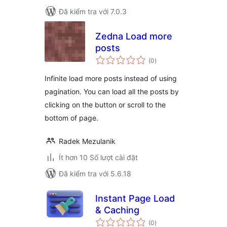
Đã kiểm tra với 7.0.3
Zedna Load more
posts
tổng
(0
)
đánh
giá
Infinite load more posts instead of using
pagination. You can load all the posts by
clicking on the button or scroll to the
bottom of page.
Radek Mezulanik
Ít hơn 10 Số lượt cài đặt
Đã kiểm tra với 5.6.18
Instant Page Load
& Caching
tổng
(0
)
đánh