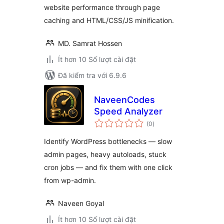
website performance through page
caching and HTML/CSS/JS minification.
MD. Samrat Hossen
Ít hơn 10 Số lượt cài đặt
Đã kiểm tra với 6.9.6
NaveenCodes
Speed Analyzer
tổng
(0
)
đánh
giá
Identify WordPress bottlenecks — slow
admin pages, heavy autoloads, stuck
cron jobs — and fix them with one click
from wp-admin.
Naveen Goyal
Ít hơn 10 Số lượt cài đặt