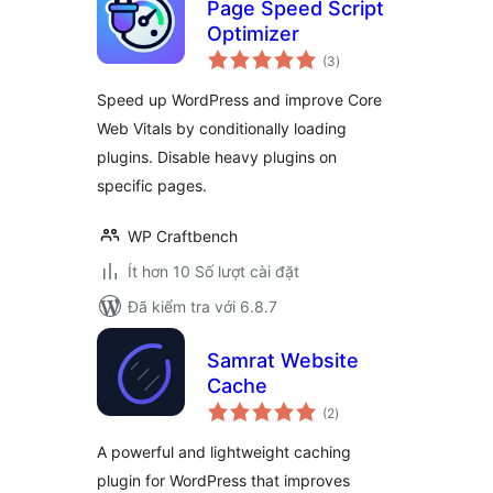
Page Speed Script
Optimizer
tổng
(3
)
đánh
giá
Speed up WordPress and improve Core
Web Vitals by conditionally loading
plugins. Disable heavy plugins on
specific pages.
WP Craftbench
Ít hơn 10 Số lượt cài đặt
Đã kiểm tra với 6.8.7
Samrat Website
Cache
tổng
(2
)
đánh
giá
A powerful and lightweight caching
plugin for WordPress that improves