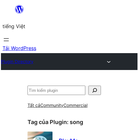
Chuyển
đến
tiếng Việt
phần
nội
dung
Tải WordPress
Plugin Directory
Tìm
kiếm
Tất cả
Community
Commercial
Tag của Plugin:
song