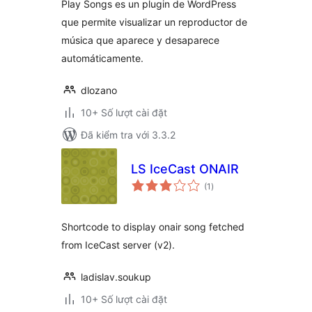
Play Songs es un plugin de WordPress
que permite visualizar un reproductor de
música que aparece y desaparece
automáticamente.
dlozano
10+ Số lượt cài đặt
Đã kiểm tra với 3.3.2
LS IceCast ONAIR
tổng
(1
)
đánh
giá
Shortcode to display onair song fetched
from IceCast server (v2).
ladislav.soukup
10+ Số lượt cài đặt