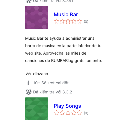
Đã kiểm tra với 3.7.41
Music Bar
tổng
(0
)
đánh
giá
Music Bar te ayuda a administrar una
barra de musica en la parte inferior de tu
web site. Aprovecha las miles de
canciones de BUMBABlog gratuitamente.
dlozano
10+ Số lượt cài đặt
Đã kiểm tra với 3.3.2
Play Songs
tổng
(0
)
đánh
giá