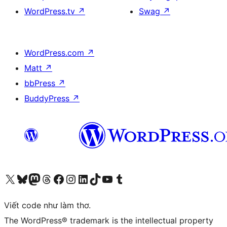
WordPress.tv
↗
Swag
↗
WordPress.com
↗
Matt
↗
bbPress
↗
BuddyPress
↗
Truy cập tài khoản X (trước đây là Twitter) của chúng tôi
Visit our Bluesky account
Visit our Mastodon account
Visit our Threads account
Xem trang Facebook của chúng tôi
Truy cập tài khoản Instagram của chúng tôi
Truy cập tài khoản LinkedIn của chúng tôi
Visit our TikTok account
Truy cập kênh YouTube của chúng tôi
Visit our Tumblr account
Viết code như làm thơ.
The WordPress® trademark is the intellectual property