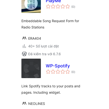
PlayMe
tổng
(0
)
đánh
giá
Embeddable Song Request Form for
Radio Stations
ERA404
40+ Số lượt cài đặt
Đã kiểm tra với 6.7.6
WP-Spotify
tổng
(0
)
đánh
giá
Link Spotify tracks to your posts and
pages. Including widget.
NEOLiNES