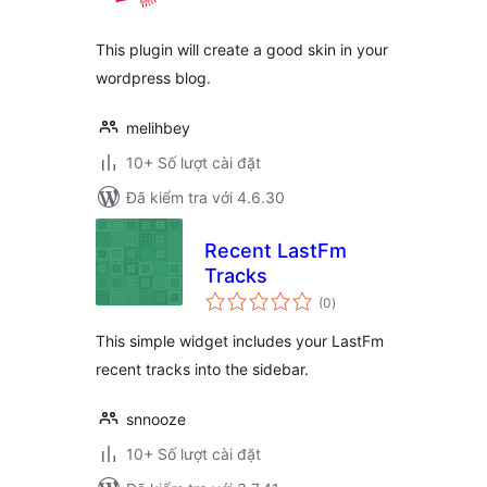
giá
This plugin will create a good skin in your
wordpress blog.
melihbey
10+ Số lượt cài đặt
Đã kiểm tra với 4.6.30
Recent LastFm
Tracks
tổng
(0
)
đánh
giá
This simple widget includes your LastFm
recent tracks into the sidebar.
snnooze
10+ Số lượt cài đặt