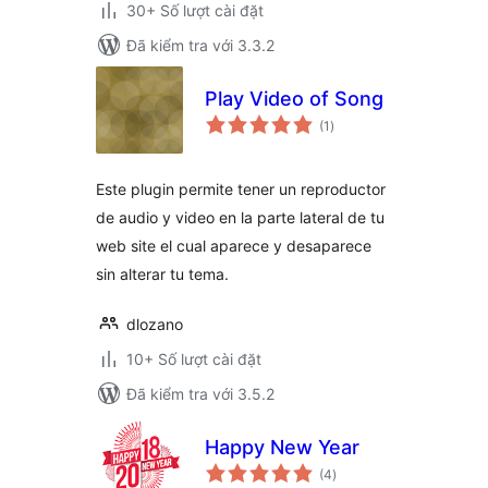
30+ Số lượt cài đặt
Đã kiểm tra với 3.3.2
Play Video of Song
tổng
(1
)
đánh
giá
Este plugin permite tener un reproductor
de audio y video en la parte lateral de tu
web site el cual aparece y desaparece
sin alterar tu tema.
dlozano
10+ Số lượt cài đặt
Đã kiểm tra với 3.5.2
Happy New Year
tổng
(4
)
đánh