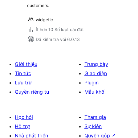
customers.
widgetic
Ít hơn 10 Số lượt cài đặt
Đã kiểm tra với 6.0.13
Giới thiệu
Trưng bày
Tin tức
Giao diện
Lưu trữ
Plugin
Quyền riêng tư
Mẫu khối
Học hỏi
Tham gia
Hỗ trợ
Sự kiện
Nhà phát triển
Quyên góp
↗