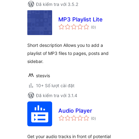
Đã kiểm tra với 3.5.2
MP3 Playlist Lite
tổng
(0
)
đánh
giá
Short description Allows you to add a
playlist of MP3 files to pages, posts and
sidebar.
stesvis
10+ Số lượt cài đặt
Đã kiểm tra với 3.1.4
Audio Player
tổng
(0
)
đánh
giá
Get your audio tracks in front of potential