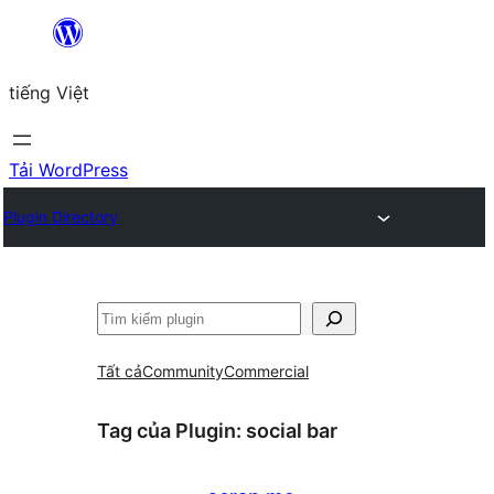
Chuyển
đến
tiếng Việt
phần
nội
dung
Tải WordPress
Plugin Directory
Tìm
kiếm
Tất cả
Community
Commercial
Tag của Plugin:
social bar