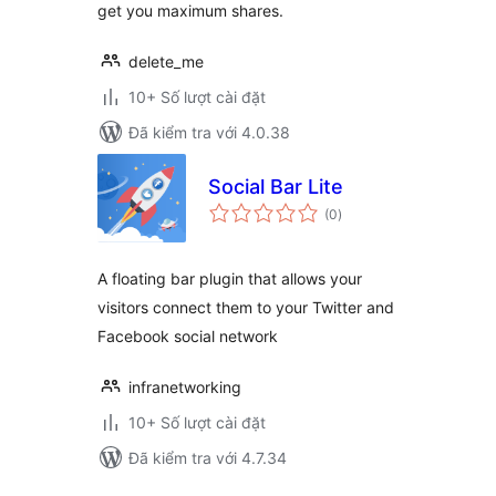
get you maximum shares.
delete_me
10+ Số lượt cài đặt
Đã kiểm tra với 4.0.38
Social Bar Lite
tổng
(0
)
đánh
giá
A floating bar plugin that allows your
visitors connect them to your Twitter and
Facebook social network
infranetworking
10+ Số lượt cài đặt
Đã kiểm tra với 4.7.34