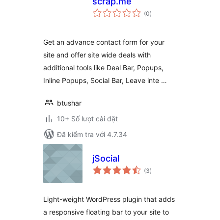
scrap.me
tổng
(0
)
đánh
giá
Get an advance contact form for your
site and offer site wide deals with
additional tools like Deal Bar, Popups,
Inline Popups, Social Bar, Leave inte …
btushar
10+ Số lượt cài đặt
Đã kiểm tra với 4.7.34
jSocial
tổng
(3
)
đánh
giá
Light-weight WordPress plugin that adds
a responsive floating bar to your site to