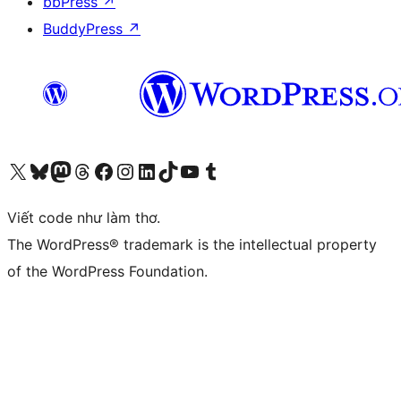
bbPress
↗
BuddyPress
↗
Truy cập tài khoản X (trước đây là Twitter) của chúng tôi
Visit our Bluesky account
Visit our Mastodon account
Visit our Threads account
Xem trang Facebook của chúng tôi
Truy cập tài khoản Instagram của chúng tôi
Truy cập tài khoản LinkedIn của chúng tôi
Visit our TikTok account
Truy cập kênh YouTube của chúng tôi
Visit our Tumblr account
Viết code như làm thơ.
The WordPress® trademark is the intellectual property
of the WordPress Foundation.