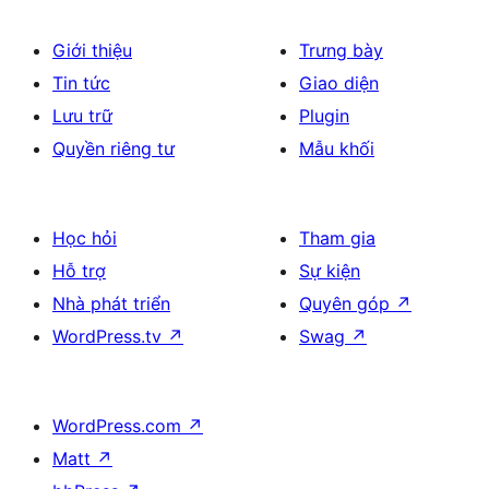
Giới thiệu
Trưng bày
Tin tức
Giao diện
Lưu trữ
Plugin
Quyền riêng tư
Mẫu khối
Học hỏi
Tham gia
Hỗ trợ
Sự kiện
Nhà phát triển
Quyên góp
↗
WordPress.tv
↗
Swag
↗
WordPress.com
↗
Matt
↗