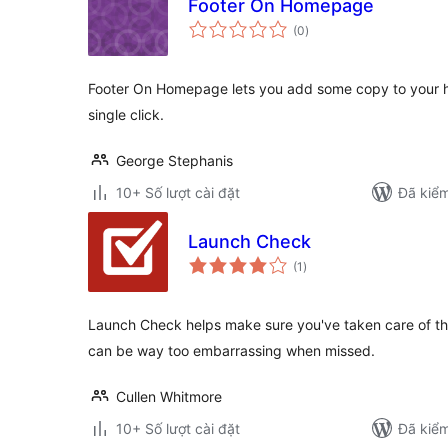
Footer On Homepage
tổng
(0
)
đánh
giá
Footer On Homepage lets you add some copy to your ho
single click.
George Stephanis
10+ Số lượt cài đặt
Đã kiểm
Launch Check
tổng
(1
)
đánh
giá
Launch Check helps make sure you've taken care of th
can be way too embarrassing when missed.
Cullen Whitmore
10+ Số lượt cài đặt
Đã kiểm