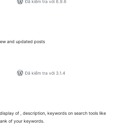
Đã kiểm tra với 6.9.6
ổng
ánh
á
 new and updated posts
Đã kiểm tra với 3.1.4
ổng
ánh
á
display of , description, keywords on search tools like
rank of your keywords.