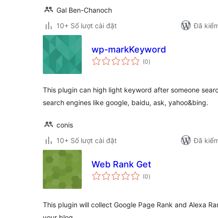
Gal Ben-Chanoch
10+ Số lượt cài đặt
Đã kiểm
wp-markKeyword
tổng
(0
)
đánh
giá
This plugin can high light keyword after someone searc
search engines like google, baidu, ask, yahoo&bing.
conis
10+ Số lượt cài đặt
Đã kiểm
Web Rank Get
tổng
(0
)
đánh
giá
This plugin will collect Google Page Rank and Alexa Rank
your blog.