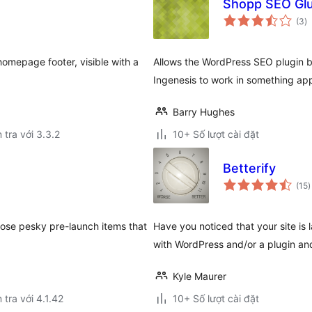
Shopp SEO Gl
t
(3
)
đ
gi
mepage footer, visible with a
Allows the WordPress SEO plugin 
Ingenesis to work in something a
Barry Hughes
 tra với 3.3.2
10+ Số lượt cài đặt
Betterify
t
(15
)
đ
g
ose pesky pre-launch items that
Have you noticed that your site i
with WordPress and/or a plugin an
Kyle Maurer
 tra với 4.1.42
10+ Số lượt cài đặt