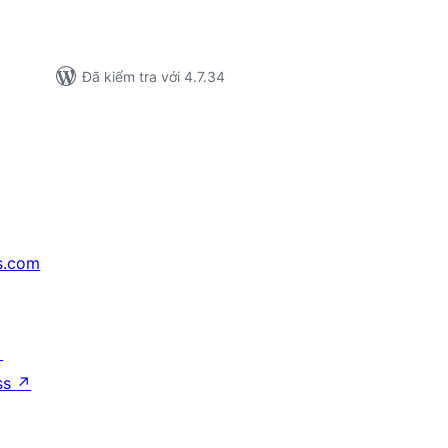
Đã kiểm tra với 4.7.34
s.com
↗
ss
↗