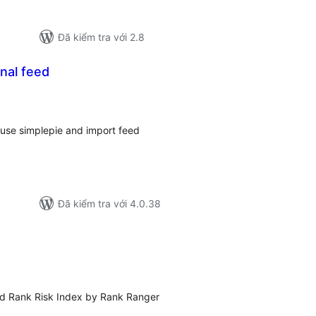
Đã kiểm tra với 2.8
nal feed
ổng
ánh
á
 use simplepie and import feed
Đã kiểm tra với 4.0.38
ổng
ánh
á
ed Rank Risk Index by Rank Ranger