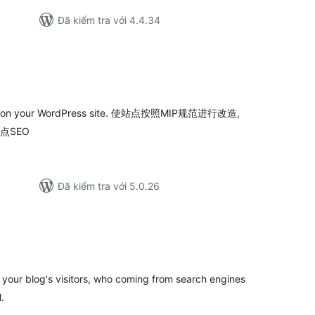
Đã kiểm tra với 4.4.34
ng
nh
á
MIP) on your WordPress site. 使站点按照MIP规范进行改造,
点SEO
Đã kiểm tra với 5.0.26
ổng
ánh
á
 your blog's visitors, who coming from search engines
.