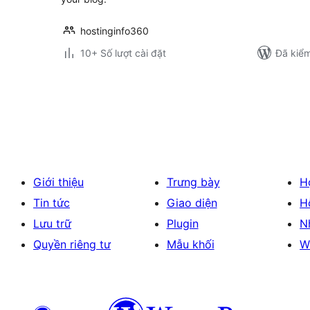
hostinginfo360
10+ Số lượt cài đặt
Đã kiểm
Phân
trang
bài
viết
Giới thiệu
Trưng bày
H
Tin tức
Giao diện
H
Lưu trữ
Plugin
N
Quyền riêng tư
Mẫu khối
W