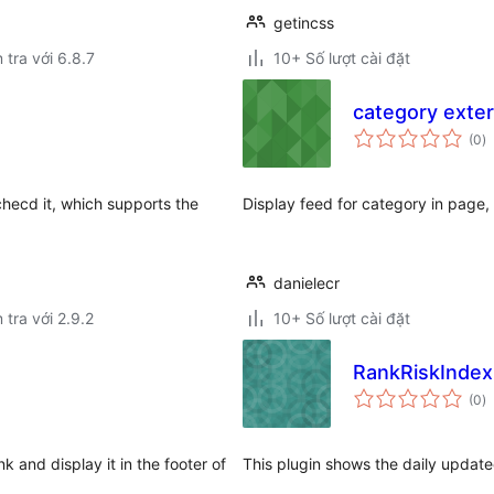
getincss
 tra với 6.8.7
10+ Số lượt cài đặt
category exter
t
(0
)
đ
gi
hecd it, which supports the
Display feed for category in page,
danielecr
 tra với 2.9.2
10+ Số lượt cài đặt
RankRiskIndex
t
(0
)
đ
gi
 and display it in the footer of
This plugin shows the daily updat