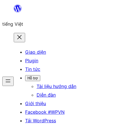
Chuyển
đến
tiếng Việt
phần
nội
dung
Giao diện
Plugin
Tin tức
Hỗ trợ
Tài liệu hướng dẫn
Diễn đàn
Giới thiệu
Facebook #WPVN
Tải WordPress