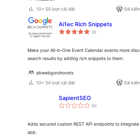
10+ Số lượt cài đặt
Đã kiểm
Ai1ec Rich Snippets
tổng
(2
)
đánh
giá
Make your All-in-One Event Calendar events more disc
search results by adding rich snippets to them.
abwebgorohovets
10+ Số lượt cài đặt
Đã kiểm
SapientSEO
tổng
(0
)
đánh
giá
Adds secured custom REST API endpoints to integrate
app.