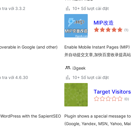
 tra với 3.3.2
10+ Số lượt cài đặt
MIP改造
tổ
(1
)
đá
gi
overable in Google (and other)
Enable Mobile Instant Pages (
并自动提交文章,加快百度收录提高站
i3geek
 tra với 4.6.30
10+ Số lượt cài đặt
Target Visitors
t
(0
)
đ
gi
 WordPress with the SapientSEO
Plugin shows a special message to
(Google, Yandex, MSN, Yahoo, Mail