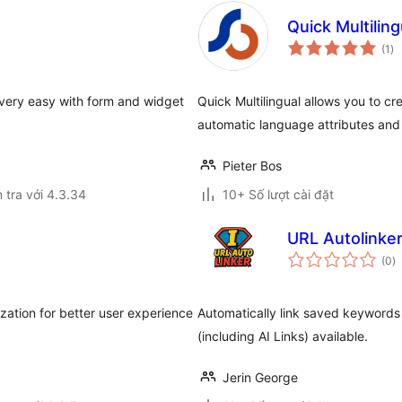
Quick Multiling
tổ
(1
)
đá
gi
s very easy with form and widget
Quick Multilingual allows you to cr
automatic language attributes and 
Pieter Bos
 tra với 4.3.34
10+ Số lượt cài đặt
URL Autolinker
t
(0
)
đ
gi
zation for better user experience
Automatically link saved keywords
(including AI Links) available.
Jerin George