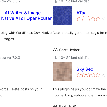
 tra với 6.8.7
10+ Số lượt cài đặt
 – AI Writer & Image
ATag
t
 Native AI or OpenRouter
(0
)
đ
gi
r blog with WordPress 7.0+ Native
Automatically generates tag's for
AI Images.
Scott Herbert
 tra với 7.0.3
10+ Số lượt cài đặt
Sky Seo
t
(0
)
đ
gi
words Delete posts on your
This plugin helps you optimize the 
ed
google, bing, yahoo and enhance 
KENT HDD