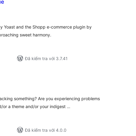
ue
ổng
ánh
á
by Yoast and the Shopp e-commerce plugin by
pproaching sweet harmony.
Đã kiểm tra với 3.7.41
ổng
ánh
iá
s lacking something? Are you experiencing problems
d/or a theme and/or your indigest …
Đã kiểm tra với 4.0.0