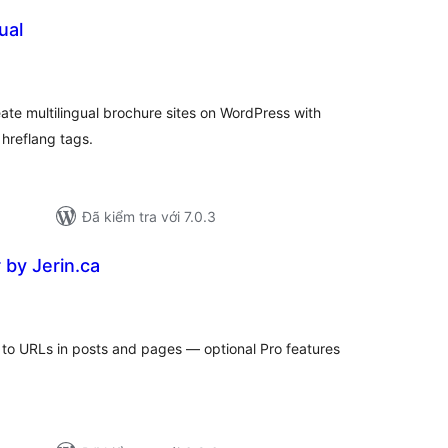
ual
ng
nh
á
eate multilingual brochure sites on WordPress with
hreflang tags.
Đã kiểm tra với 7.0.3
 by Jerin.ca
ổng
ánh
á
 to URLs in posts and pages — optional Pro features