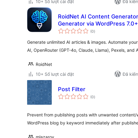
10+ Số lượt cài đặt
Đã kiểm
RoidNet AI Content Generator
Generator via WordPress 7.0+
tổng
(0
)
đánh
giá
Generate unlimited AI articles & images. Automate you
AI, OpenRouter (GPT-4o, Claude, Llama), Pexels, and 
RoidNet
10+ Số lượt cài đặt
Đã kiểm
Post Filter
tổng
(0
)
đánh
giá
Prevent from publishing posts with unwanted content/
WordPress blog by keyword immediately after publish
mlazarov