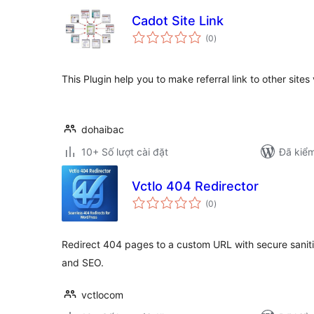
Cadot Site Link
tổng
(0
)
đánh
giá
This Plugin help you to make referral link to other site
dohaibac
10+ Số lượt cài đặt
Đã kiểm
Vctlo 404 Redirector
tổng
(0
)
đánh
giá
Redirect 404 pages to a custom URL with secure saniti
and SEO.
vctlocom