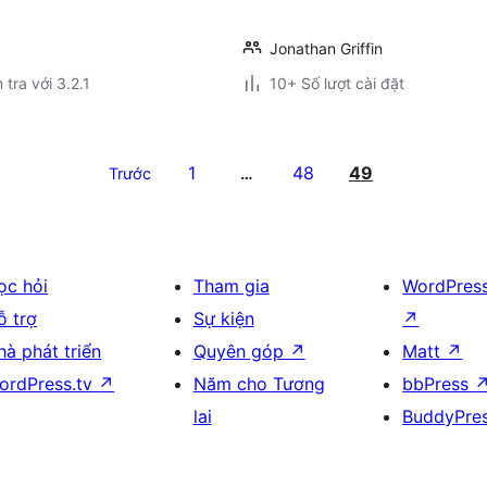
Jonathan Griffin
 tra với 3.2.1
10+ Số lượt cài đặt
1
48
49
Trước
…
ọc hỏi
Tham gia
WordPres
ỗ trợ
Sự kiện
↗
hà phát triển
Quyên góp
↗
Matt
↗
ordPress.tv
↗
Năm cho Tương
bbPress
lai
BuddyPre