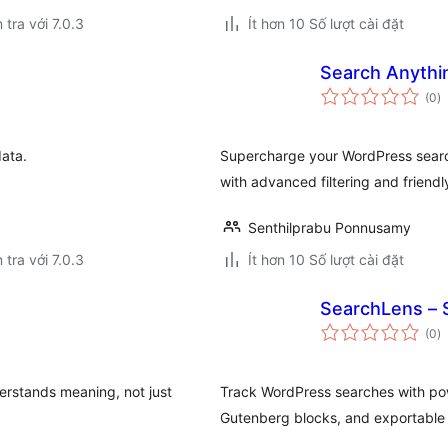
 tra với 7.0.3
Ít hơn 10 Số lượt cài đặt
Search Anyth
t
(0
)
đ
gi
data.
Supercharge your WordPress searc
with advanced filtering and friend
Senthilprabu Ponnusamy
 tra với 7.0.3
Ít hơn 10 Số lượt cài đặt
SearchLens – S
t
(0
)
đ
gi
rstands meaning, not just
Track WordPress searches with pow
Gutenberg blocks, and exportable 