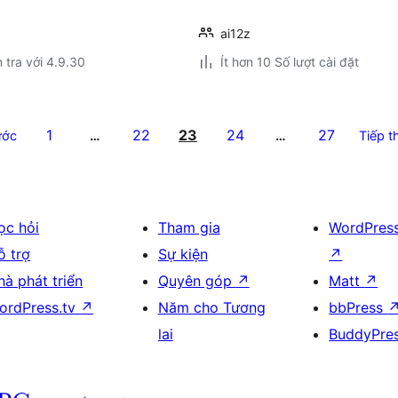
ai12z
 tra với 4.9.30
Ít hơn 10 Số lượt cài đặt
1
22
23
24
27
ước
…
…
Tiếp t
ọc hỏi
Tham gia
WordPres
ỗ trợ
Sự kiện
↗
hà phát triển
Quyên góp
↗
Matt
↗
ordPress.tv
↗
Năm cho Tương
bbPress
lai
BuddyPre