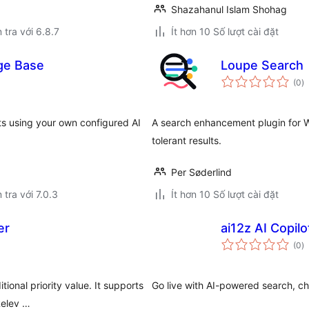
Shazahanul Islam Shohag
 tra với 6.8.7
Ít hơn 10 Số lượt cài đặt
ge Base
Loupe Search
t
(0
)
đ
gi
 using your own configured AI
A search enhancement plugin for Wo
tolerant results.
Per Søderlind
 tra với 7.0.3
Ít hơn 10 Số lượt cài đặt
er
ai12z AI Copilo
t
(0
)
đ
gi
ional priority value. It supports
Go live with AI-powered search, cha
Relev …