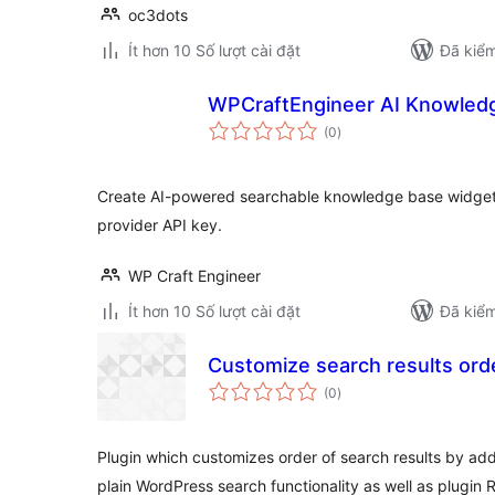
oc3dots
Ít hơn 10 Số lượt cài đặt
Đã kiểm
WPCraftEngineer AI Knowled
tổng
(0
)
đánh
giá
Create AI-powered searchable knowledge base widgets
provider API key.
WP Craft Engineer
Ít hơn 10 Số lượt cài đặt
Đã kiểm
Customize search results ord
tổng
(0
)
đánh
giá
Plugin which customizes order of search results by addit
plain WordPress search functionality as well as plugin 