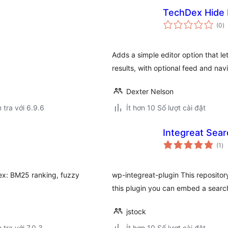
TechDex Hide
t
(0
)
đ
gi
Adds a simple editor option that l
results, with optional feed and nav
Dexter Nelson
 tra với 6.9.6
Ít hơn 10 Số lượt cài đặt
Integreat Sea
tổ
(1
)
đá
gi
ex: BM25 ranking, fuzzy
wp-integreat-plugin This repositor
this plugin you can embed a search
jstock
 tra với 7.0.3
Ít hơn 10 Số lượt cài đặt