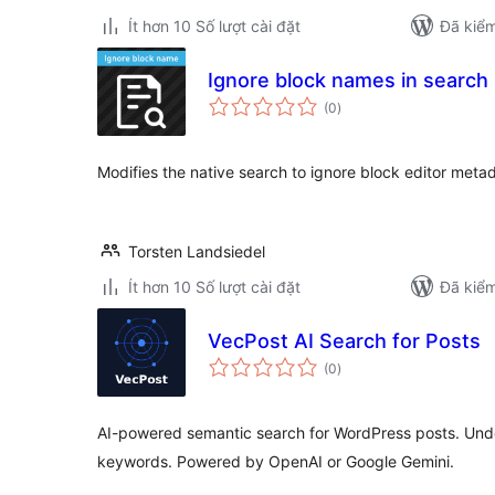
Ít hơn 10 Số lượt cài đặt
Đã kiểm
Ignore block names in search
tổng
(0
)
đánh
giá
Modifies the native search to ignore block editor meta
Torsten Landsiedel
Ít hơn 10 Số lượt cài đặt
Đã kiểm
VecPost AI Search for Posts
tổng
(0
)
đánh
giá
AI-powered semantic search for WordPress posts. Unde
keywords. Powered by OpenAI or Google Gemini.