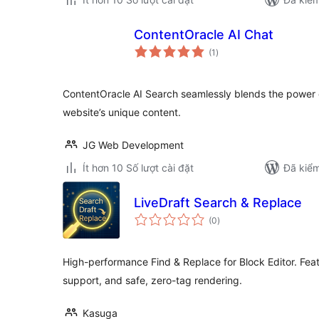
ContentOracle AI Chat
tổng
(1
)
đánh
giá
ContentOracle AI Search seamlessly blends the power o
website’s unique content.
JG Web Development
Ít hơn 10 Số lượt cài đặt
Đã kiểm
LiveDraft Search & Replace
tổng
(0
)
đánh
giá
High-performance Find & Replace for Block Editor. Feat
support, and safe, zero-tag rendering.
Kasuga