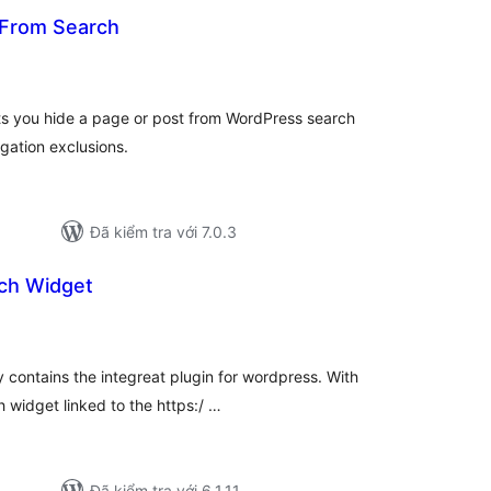
 From Search
ổng
ánh
á
ets you hide a page or post from WordPress search
igation exclusions.
Đã kiểm tra với 7.0.3
rch Widget
ng
nh
á
y contains the integreat plugin for wordpress. With
 widget linked to the https:/ …
Đã kiểm tra với 6.1.11