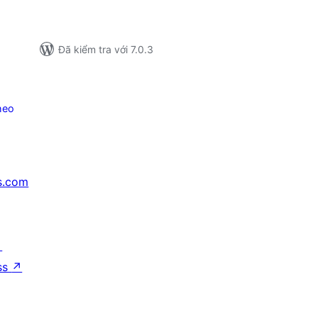
Đã kiểm tra với 7.0.3
heo
s.com
↗
ss
↗