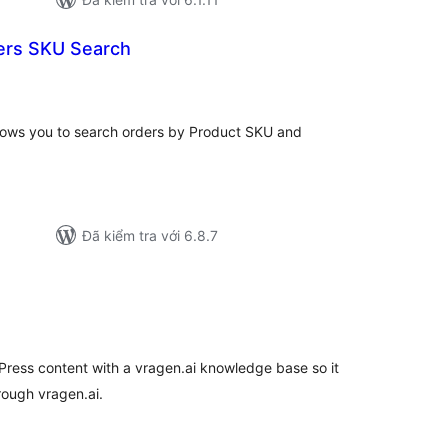
ers SKU Search
ổng
ánh
á
ows you to search orders by Product SKU and
Đã kiểm tra với 6.8.7
ổng
ánh
á
ress content with a vragen.ai knowledge base so it
ough vragen.ai.