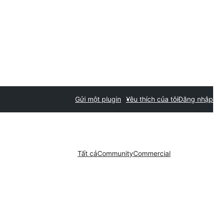
Gửi một plugin
Yêu thích của tôi
Đăng nhập
Tất cả
Community
Commercial