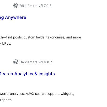
Đã kiểm tra với 7.0.3
ing Anywhere
ổng
ánh
á
h—find posts, custom fields, taxonomies, and more
ly URLs.
Đã kiểm tra với 6.8.7
earch Analytics & Insights
ổng
ánh
á
erful analytics, AJAX search support, widgets,
reports.