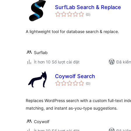
SurfLab Search & Replace
tổng
(0
)
đánh
giá
A lightweight tool for database search & replace.
Surflab
Ít hơn 10 Số lượt cài đặt
Đã kiểm
Coywolf Search
tổng
(0
)
đánh
giá
Replaces WordPress search with a custom full-text ind
matching, and instant as-you-type suggestions.
Coywolf
Ít hơn 10 Số lượt cài đặt
Đã kiểm