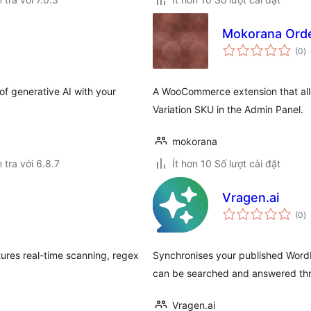
Mokorana Ord
t
(0
)
đ
gi
f generative AI with your
A WooCommerce extension that all
Variation SKU in the Admin Panel.
mokorana
 tra với 6.8.7
Ít hơn 10 Số lượt cài đặt
Vragen.ai
t
(0
)
đ
gi
ures real-time scanning, regex
Synchronises your published WordP
can be searched and answered thr
Vragen.ai