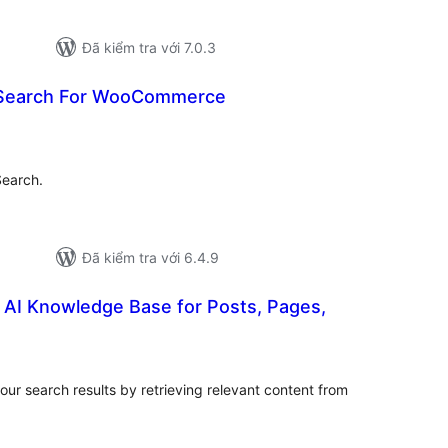
Đã kiểm tra với 7.0.3
Search For WooCommerce
ổng
ánh
á
earch.
Đã kiểm tra với 6.4.9
 AI Knowledge Base for Posts, Pages,
ổng
ánh
á
r search results by retrieving relevant content from