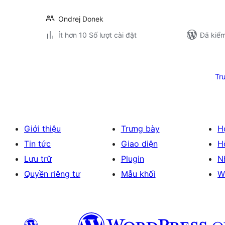
Ondrej Donek
Ít hơn 10 Số lượt cài đặt
Đã kiểm
Phân
trang
Tr
bài
viết
Giới thiệu
Trưng bày
H
Tin tức
Giao diện
H
Lưu trữ
Plugin
N
Quyền riêng tư
Mẫu khối
W