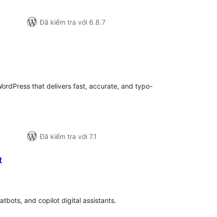
Đã kiểm tra với 6.8.7
ổng
ánh
á
rdPress that delivers fast, accurate, and typo-
Đã kiểm tra với 7.1
t
ổng
ánh
á
tbots, and copilot digital assistants.