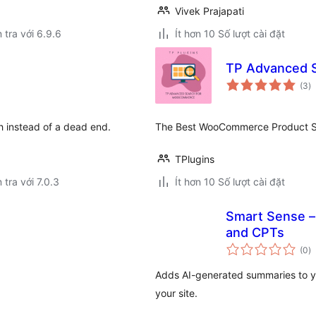
Vivek Prajapati
 tra với 6.9.6
Ít hơn 10 Số lượt cài đặt
TP Advanced 
t
(3
)
đ
gi
h instead of a dead end.
The Best WooCommerce Product S
TPlugins
 tra với 7.0.3
Ít hơn 10 Số lượt cài đặt
Smart Sense –
and CPTs
t
(0
)
đ
gi
Adds AI-generated summaries to you
your site.