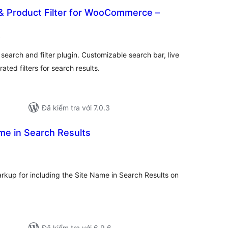
& Product Filter for WooCommerce –
tổng
)
đánh
giá
ch and filter plugin. Customizable search bar, live
ted filters for search results.
Đã kiểm tra với 7.0.3
me in Search Results
ổng
ánh
á
up for including the Site Name in Search Results on
Đã kiểm tra với 6.9.6