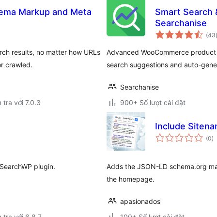
ema Markup and Meta
Smart Search 
Searchanise
(43
earch results, no matter how URLs
Advanced WooCommerce product sear
r crawled.
search suggestions and auto-genera
Searchanise
 tra với 7.0.3
900+ Số lượt cài đặt
Include Sitena
t
(0
)
đ
gi
 SearchWP plugin.
Adds the JSON-LD schema.org mark
the homepage.
apasionados
 tra với 6.8.7
100+ Số lượt cài đặt