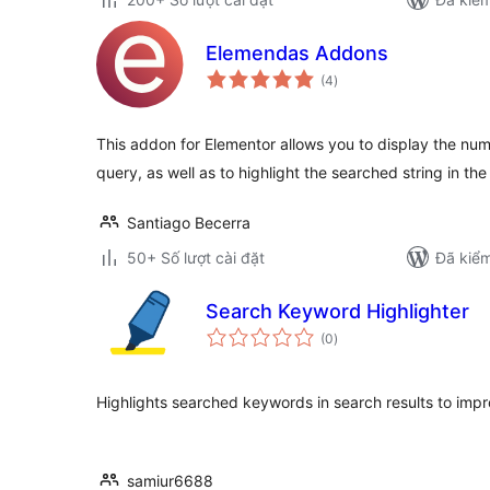
Elemendas Addons
tổng
(4
)
đánh
giá
This addon for Elementor allows you to display the num
query, as well as to highlight the searched string in the 
Santiago Becerra
50+ Số lượt cài đặt
Đã kiểm
Search Keyword Highlighter
tổng
(0
)
đánh
giá
Highlights searched keywords in search results to impro
samiur6688