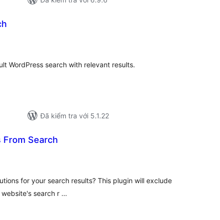
ch
ng
nh
á
lt WordPress search with relevant results.
Đã kiểm tra với 5.1.22
 From Search
ổng
ánh
á
utions for your search results? This plugin will exclude
 website's search r …