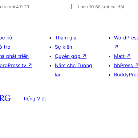
 tra với 4.9.29
Ít hơn 10 Số lượt cài đặt
ọc hỏi
Tham gia
WordPres
ỗ trợ
Sự kiện
↗
hà phát triển
Quyên góp
↗
Matt
↗
ordPress.tv
↗
Năm cho Tương
bbPress
lai
BuddyPre
tiếng Việt