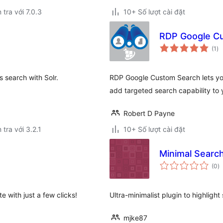
 tra với 7.0.3
10+ Số lượt cài đặt
RDP Google C
tổ
(1
)
đá
gi
 search with Solr.
RDP Google Custom Search lets yo
add targeted search capability to y
Robert D Payne
 tra với 3.2.1
10+ Số lượt cài đặt
Minimal Search
t
(0
)
đ
gi
with just a few clicks!
Ultra-minimalist plugin to highlight
mjke87