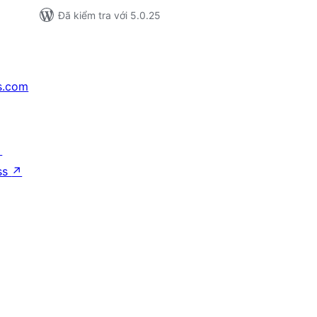
Đã kiểm tra với 5.0.25
s.com
↗
ss
↗