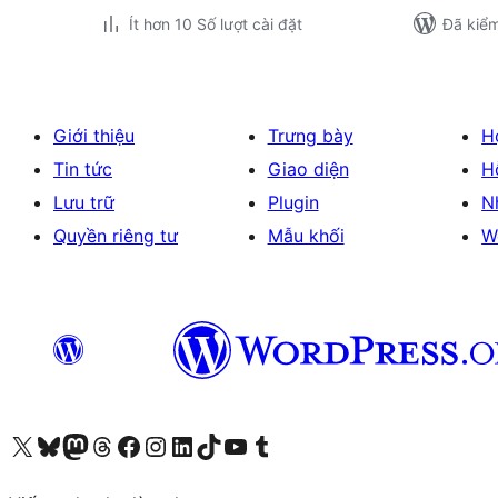
Ít hơn 10 Số lượt cài đặt
Đã kiểm
Giới thiệu
Trưng bày
H
Tin tức
Giao diện
H
Lưu trữ
Plugin
N
Quyền riêng tư
Mẫu khối
W
Truy cập tài khoản X (trước đây là Twitter) của chúng tôi
Visit our Bluesky account
Visit our Mastodon account
Visit our Threads account
Xem trang Facebook của chúng tôi
Truy cập tài khoản Instagram của chúng tôi
Truy cập tài khoản LinkedIn của chúng tôi
Visit our TikTok account
Truy cập kênh YouTube của chúng tôi
Visit our Tumblr account