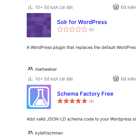
10+ Số lượt cài đặt
Đã kiểm
Solr for WordPress
tổng
(0
)
đánh
giá
A WordPress plugin that replaces the default WordPress
mattweber
10+ Số lượt cài đặt
Đã kiểm
Schema Factory Free
tổng
(4
)
đánh
giá
Add valid JSON-LD schema code to your Wordpress site 
kylefrischman