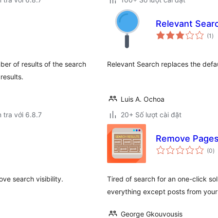
Relevant Sear
tổ
(1
)
đá
gi
ber of results of the search
Relevant Search replaces the defau
results.
Luis A. Ochoa
 tra với 6.8.7
20+ Số lượt cài đặt
Remove Pages
t
(0
)
đ
gi
ve search visibility.
Tired of search for an one-click sol
everything except posts from your
George Gkouvousis