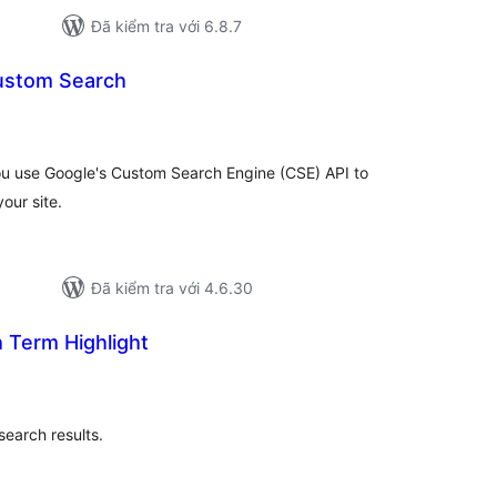
Đã kiểm tra với 6.8.7
ustom Search
ng
nh
á
u use Google's Custom Search Engine (CSE) API to
our site.
Đã kiểm tra với 4.6.30
 Term Highlight
ổng
ánh
á
 search results.