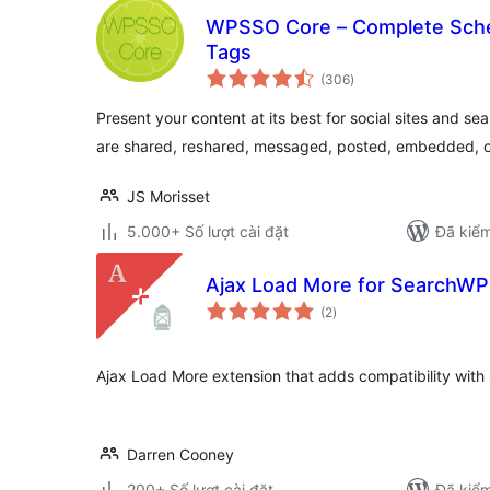
WPSSO Core – Complete Sch
Tags
tổng
(306
)
đánh
giá
Present your content at its best for social sites and s
are shared, reshared, messaged, posted, embedded, o
JS Morisset
5.000+ Số lượt cài đặt
Đã kiểm
Ajax Load More for SearchWP
tổng
(2
)
đánh
giá
Ajax Load More extension that adds compatibility with
Darren Cooney
200+ Số lượt cài đặt
Đã kiểm