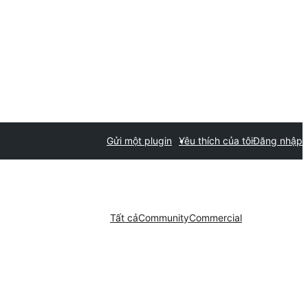
Gửi một plugin
Yêu thích của tôi
Đăng nhập
Tất cả
Community
Commercial