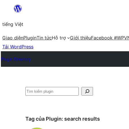
Chuyển
đến
tiếng Việt
phần
nội
Giao diện
Plugin
Tin tức
Hỗ trợ
Giới thiệu
Facebook #WPV
dung
Tải WordPress
Plugin Directory
Tìm
kiếm
Tag của Plugin:
search results