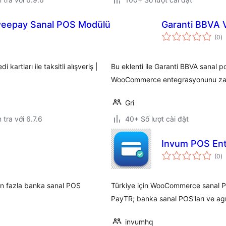
eepay Sanal POS Modülü
Garanti BBVA V
t
(0
)
đ
gi
tları ile taksitli alışveriş |
Bu eklenti ile Garanti BBVA sanal 
WooCommerce entegrasyonunu zahm
Gri
 tra với 6.7.6
40+ Số lượt cài đặt
Invum POS Ent
t
(0
)
đ
gi
n fazla banka sanal POS
Türkiye için WooCommerce sanal P
PayTR; banka sanal POS'ları ve agre
invumhq