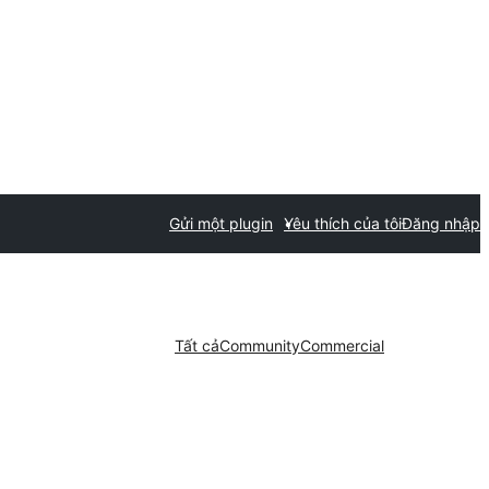
Gửi một plugin
Yêu thích của tôi
Đăng nhập
Tất cả
Community
Commercial