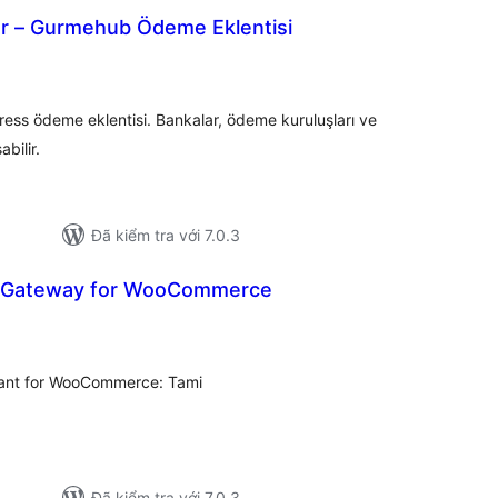
r – Gurmehub Ödeme Eklentisi
tổng
đánh
giá
dpress ödeme eklentisi. Bankalar, ödeme kuruluşları ve
bilir.
Đã kiểm tra với 7.0.3
 Gateway for WooCommerce
ổng
ánh
á
ant for WooCommerce: Tami
Đã kiểm tra với 7.0.3