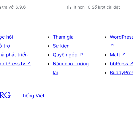
 tra với 6.9.6
Ít hơn 10 Số lượt cài đặt
ọc hỏi
Tham gia
WordPres
ỗ trợ
Sự kiện
↗
hà phát triển
Quyên góp
↗
Matt
↗
ordPress.tv
↗
Năm cho Tương
bbPress
lai
BuddyPre
tiếng Việt