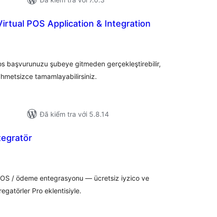
irtual POS Application & Integration
ổng
ánh
á
pos başvurunuzu şubeye gitmeden gerçekleştirebilir,
etsizce tamamlayabilirsiniz.
Đã kiểm tra với 5.8.14
egratör
ổng
ánh
á
OS / ödeme entegrasyonu — ücretsiz iyzico ve
gatörler Pro eklentisiyle.