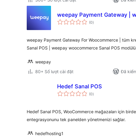
weepay Payment Gateway | w
tổng
(0
)
đánh
giá
weepay Payment Gateway For Woocommerce | tüm kredi kar
Sanal POS | weepay woocommerce Sanal POS modülü
weepay
80+ Số lượt cài đặt
Đã kiểm
Hedef Sanal POS
tổng
(0
)
đánh
giá
Hedef Sanal POS, WooCommerce mağazaları için birde
entegrasyonunu tek panelden yönetmenizi sağlar.
hedefhosting1