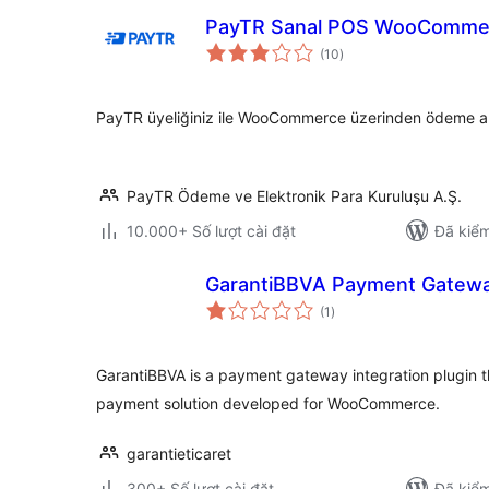
PayTR Sanal POS WooCommer
tổng
(10
)
đánh
giá
PayTR üyeliğiniz ile WooCommerce üzerinden ödeme alma
PayTR Ödeme ve Elektronik Para Kuruluşu A.Ş.
10.000+ Số lượt cài đặt
Đã kiểm
GarantiBBVA Payment Gatew
tổng
(1
)
đánh
giá
GarantiBBVA is a payment gateway integration plugin 
payment solution developed for WooCommerce.
garantieticaret
300+ Số lượt cài đặt
Đã kiểm