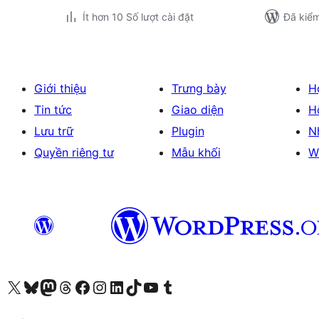
Ít hơn 10 Số lượt cài đặt
Đã kiểm
Giới thiệu
Trưng bày
H
Tin tức
Giao diện
H
Lưu trữ
Plugin
N
Quyền riêng tư
Mẫu khối
W
Truy cập tài khoản X (trước đây là Twitter) của chúng tôi
Visit our Bluesky account
Visit our Mastodon account
Visit our Threads account
Xem trang Facebook của chúng tôi
Truy cập tài khoản Instagram của chúng tôi
Truy cập tài khoản LinkedIn của chúng tôi
Visit our TikTok account
Truy cập kênh YouTube của chúng tôi
Visit our Tumblr account