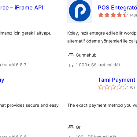
ce – iFrame API
POS Entegratö
(48
)
nız için gerekli altyapı.
Kolay, hızlı entegre edilebilir wor
alternatif ödeme yöntemleri ile çalışa
Gurmehub
 tra với 6.8.7
1.000+ Số lượt cài đặt
ay
Tami Payment
t
(0
)
đ
gi
that provides secure and easy
The exact payment method you w
Gri
 tra với 6.9.6
100+ Số lượt cài đặt