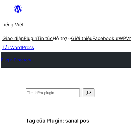
Chuyển
đến
tiếng Việt
phần
nội
Giao diện
Plugin
Tin tức
Hỗ trợ
Giới thiệu
Facebook #WPV
dung
Tải WordPress
Plugin Directory
Tìm
kiếm
Tag của Plugin:
sanal pos