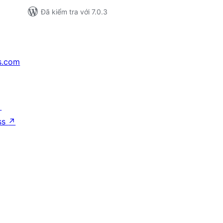
Đã kiểm tra với 7.0.3
s.com
↗
ss
↗