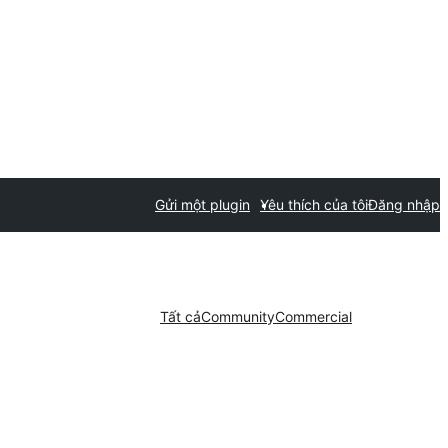
Gửi một plugin
Yêu thích của tôi
Đăng nhập
Tất cả
Community
Commercial