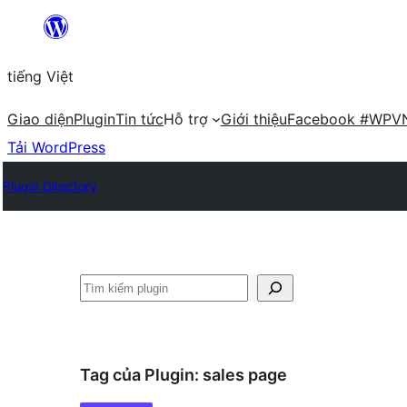
Chuyển
đến
tiếng Việt
phần
nội
Giao diện
Plugin
Tin tức
Hỗ trợ
Giới thiệu
Facebook #WPV
dung
Tải WordPress
Plugin Directory
Tìm
kiếm
Tag của Plugin:
sales page