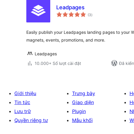
Leadpages
tổng
(3
)
đánh
giá
Easily publish your Leadpages landing pages to your W
magnets, events, promotions, and more.
Leadpages
10.000+ Số lượt cài đặt
Đã kiểm
Giới thiệu
Trưng bày
H
Tin tức
Giao diện
H
Lưu trữ
Plugin
N
Quyền riêng tư
Mẫu khối
W