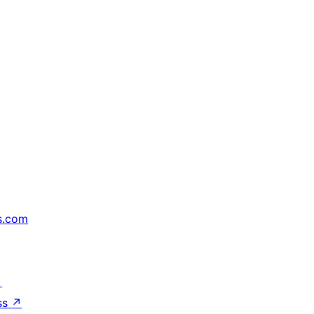
s.com
↗
ss
↗