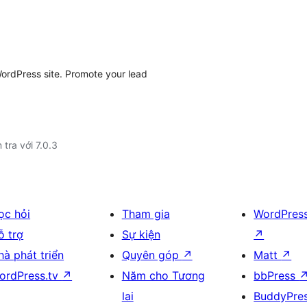
ordPress site. Promote your lead
 tra với 7.0.3
ọc hỏi
Tham gia
WordPres
ỗ trợ
Sự kiện
↗
hà phát triển
Quyên góp
↗
Matt
↗
ordPress.tv
↗
Năm cho Tương
bbPress
lai
BuddyPre