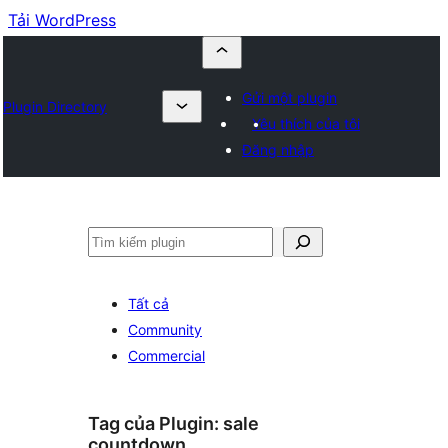
Tải WordPress
Gửi một plugin
Plugin Directory
Yêu thích của tôi
Đăng nhập
Tìm
kiếm
Tất cả
Community
Commercial
Tag của Plugin:
sale
countdown