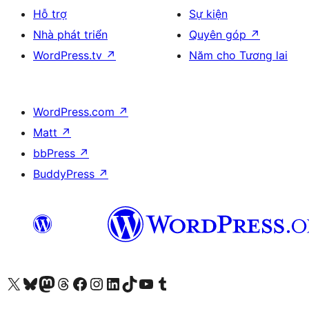
Hỗ trợ
Sự kiện
Nhà phát triển
Quyên góp
↗
WordPress.tv
↗
Năm cho Tương lai
WordPress.com
↗
Matt
↗
bbPress
↗
BuddyPress
↗
Truy cập tài khoản X (trước đây là Twitter) của chúng tôi
Visit our Bluesky account
Visit our Mastodon account
Visit our Threads account
Xem trang Facebook của chúng tôi
Truy cập tài khoản Instagram của chúng tôi
Truy cập tài khoản LinkedIn của chúng tôi
Visit our TikTok account
Truy cập kênh YouTube của chúng tôi
Visit our Tumblr account