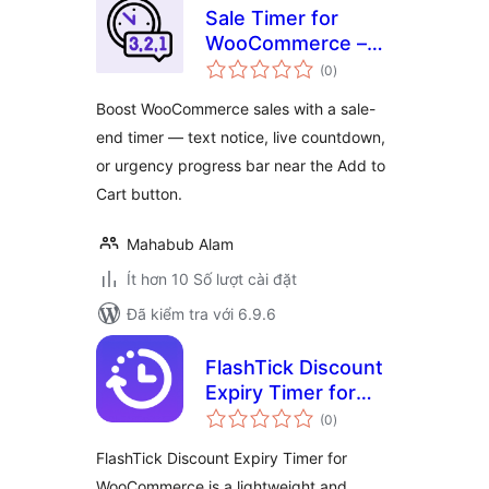
Sale Timer for
WooCommerce –
tổng
Saletix
(0
)
đánh
giá
Boost WooCommerce sales with a sale-
end timer — text notice, live countdown,
or urgency progress bar near the Add to
Cart button.
Mahabub Alam
Ít hơn 10 Số lượt cài đặt
Đã kiểm tra với 6.9.6
FlashTick Discount
Expiry Timer for
tổng
WooCommerce
(0
)
đánh
giá
FlashTick Discount Expiry Timer for
WooCommerce is a lightweight and