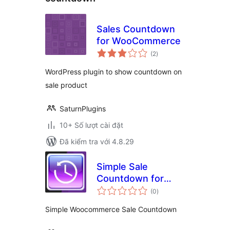
Sales Countdown
for WooCommerce
tổng
(2
)
đánh
giá
WordPress plugin to show countdown on
sale product
SaturnPlugins
10+ Số lượt cài đặt
Đã kiểm tra với 4.8.29
Simple Sale
Countdown for
tổng
Woocommerce by
(0
)
đánh
giá
13Node
Simple Woocommerce Sale Countdown