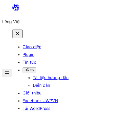
Chuyển
đến
tiếng Việt
phần
nội
dung
Giao diện
Plugin
Tin tức
Hỗ trợ
Tài liệu hướng dẫn
Diễn đàn
Giới thiệu
Facebook #WPVN
Tải WordPress