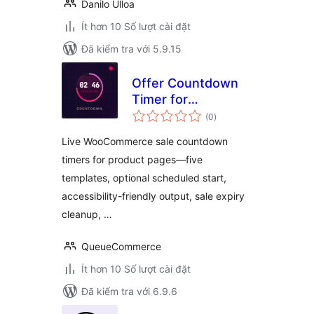
Danilo Ulloa
Ít hơn 10 Số lượt cài đặt
Đã kiểm tra với 5.9.15
Offer Countdown
Timer for
tổng
WooCommerce
(0
)
đánh
giá
Live WooCommerce sale countdown
timers for product pages—five
templates, optional scheduled start,
accessibility-friendly output, sale expiry
cleanup, …
QueueCommerce
Ít hơn 10 Số lượt cài đặt
Đã kiểm tra với 6.9.6