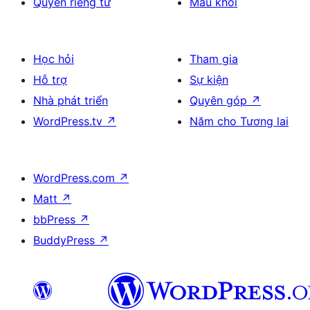
Quyền riêng tư
Mẫu khối
Học hỏi
Tham gia
Hỗ trợ
Sự kiện
Nhà phát triển
Quyên góp
↗
WordPress.tv
↗
Năm cho Tương lai
WordPress.com
↗
Matt
↗
bbPress
↗
BuddyPress
↗