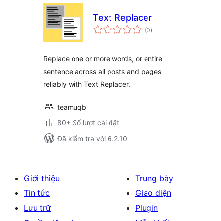
Text Replacer
tổng
(0
)
đánh
giá
Replace one or more words, or entire
sentence across all posts and pages
reliably with Text Replacer.
teamuqb
80+ Số lượt cài đặt
Đã kiểm tra với 6.2.10
Giới thiệu
Trưng bày
Tin tức
Giao diện
Lưu trữ
Plugin