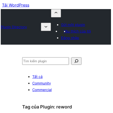
Tải WordPress
Gửi một plugin
Plugin Directory
Yêu thích của tôi
Đăng nhập
Tìm
kiếm
Tất cả
Community
Commercial
Tag của Plugin:
reword