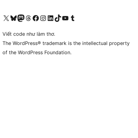
Truy cập tài khoản X (trước đây là Twitter) của chúng tôi
Visit our Bluesky account
Visit our Mastodon account
Visit our Threads account
Xem trang Facebook của chúng tôi
Truy cập tài khoản Instagram của chúng tôi
Truy cập tài khoản LinkedIn của chúng tôi
Visit our TikTok account
Truy cập kênh YouTube của chúng tôi
Visit our Tumblr account
Viết code như làm thơ.
The WordPress® trademark is the intellectual property
of the WordPress Foundation.