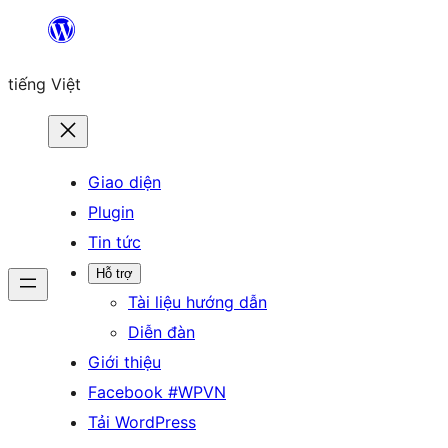
Chuyển
đến
tiếng Việt
phần
nội
dung
Giao diện
Plugin
Tin tức
Hỗ trợ
Tài liệu hướng dẫn
Diễn đàn
Giới thiệu
Facebook #WPVN
Tải WordPress