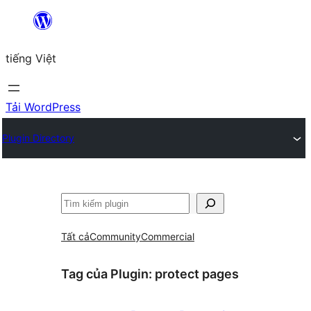
Chuyển
đến
tiếng Việt
phần
nội
dung
Tải WordPress
Plugin Directory
Tìm
kiếm
Tất cả
Community
Commercial
Tag của Plugin:
protect pages