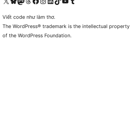
Truy cập tài khoản X (trước đây là Twitter) của chúng tôi
Visit our Bluesky account
Visit our Mastodon account
Visit our Threads account
Xem trang Facebook của chúng tôi
Truy cập tài khoản Instagram của chúng tôi
Truy cập tài khoản LinkedIn của chúng tôi
Visit our TikTok account
Truy cập kênh YouTube của chúng tôi
Visit our Tumblr account
Viết code như làm thơ.
The WordPress® trademark is the intellectual property
of the WordPress Foundation.