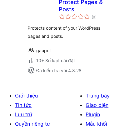
Protect Pages &
Posts
tổng
(0
)
đánh
giá
Protects content of your WordPress
pages and posts.
gaupoit
10+ Số lượt cài đặt
Đã kiểm tra với 4.8.28
Giới thiệu
Trưng bày
Tin tức
Giao diện
Lưu trữ
Plugin
Quyền riêng tư
Mẫu khối