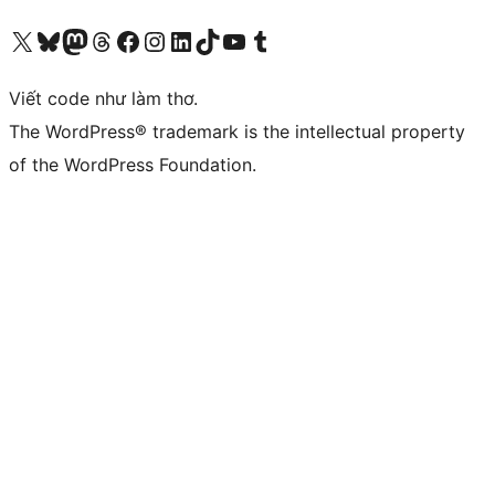
Truy cập tài khoản X (trước đây là Twitter) của chúng tôi
Visit our Bluesky account
Visit our Mastodon account
Visit our Threads account
Xem trang Facebook của chúng tôi
Truy cập tài khoản Instagram của chúng tôi
Truy cập tài khoản LinkedIn của chúng tôi
Visit our TikTok account
Truy cập kênh YouTube của chúng tôi
Visit our Tumblr account
Viết code như làm thơ.
The WordPress® trademark is the intellectual property
of the WordPress Foundation.