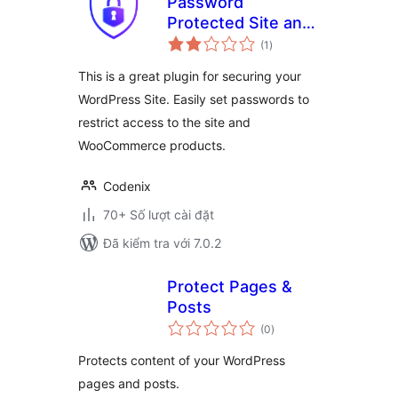
Password
Protected Site and
tổng
Store
(1
)
đánh
giá
This is a great plugin for securing your
WordPress Site. Easily set passwords to
restrict access to the site and
WooCommerce products.
Codenix
70+ Số lượt cài đặt
Đã kiểm tra với 7.0.2
Protect Pages &
Posts
tổng
(0
)
đánh
giá
Protects content of your WordPress
pages and posts.