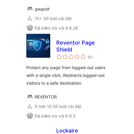
gaupoit
10+ Số lượt cài đặt
Đã kiểm tra với 4.8.28
Reventor Page
Shield
tổng
(0
)
đánh
giá
Protect any page from logged-out users
with a single click. Redirects logged-out
visitors to a safe destination.
REVENTOR
Ít hơn 10 Số lượt cài đặt
Đã kiểm tra với 6.9.5
Lockaire