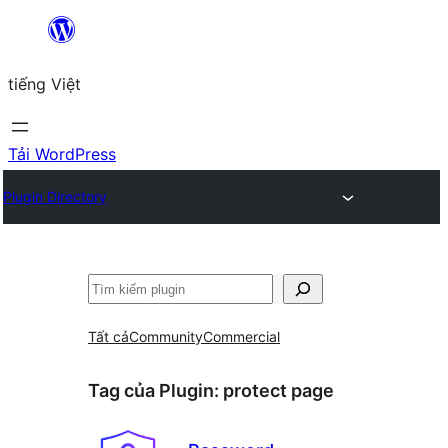
Chuyển
đến
tiếng Việt
phần
nội
dung
Tải WordPress
Plugin Directory
Tìm
kiếm
Tất cả
Community
Commercial
Tag của Plugin:
protect page