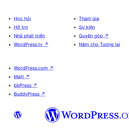
Học hỏi
Tham gia
Hỗ trợ
Sự kiện
Nhà phát triển
Quyên góp
↗
WordPress.tv
↗
Năm cho Tương lai
WordPress.com
↗
Matt
↗
bbPress
↗
BuddyPress
↗