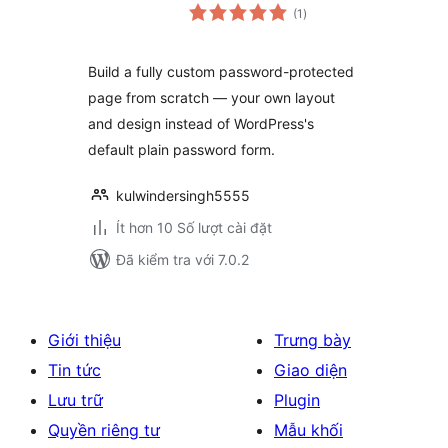
tổng
(1
)
đánh
giá
Build a fully custom password-protected
page from scratch — your own layout
and design instead of WordPress's
default plain password form.
kulwindersingh5555
Ít hơn 10 Số lượt cài đặt
Đã kiểm tra với 7.0.2
Giới thiệu
Trưng bày
Tin tức
Giao diện
Lưu trữ
Plugin
Quyền riêng tư
Mẫu khối