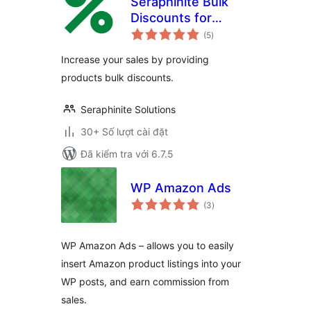
Seraphinite Bulk
Discounts for
tổng
WooCommerce
(5
)
đánh
giá
Increase your sales by providing
products bulk discounts.
Seraphinite Solutions
30+ Số lượt cài đặt
Đã kiểm tra với 6.7.5
WP Amazon Ads
tổng
(3
)
đánh
giá
WP Amazon Ads – allows you to easily
insert Amazon product listings into your
WP posts, and earn commission from
sales.