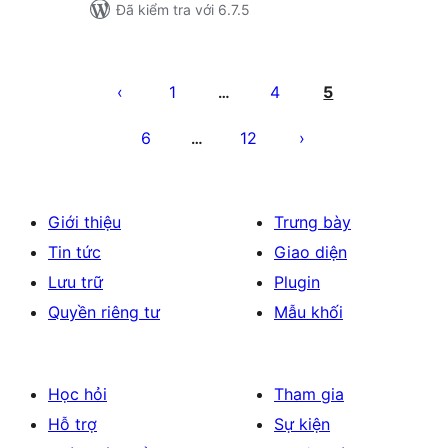
Đã kiểm tra với 6.7.5
Phân
trang
1
4
5
…
bài
6
12
…
viết
Giới thiệu
Trưng bày
Tin tức
Giao diện
Lưu trữ
Plugin
Quyền riêng tư
Mẫu khối
Học hỏi
Tham gia
Hỗ trợ
Sự kiện