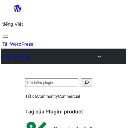
Chuyển
đến
tiếng Việt
phần
nội
dung
Tải WordPress
Plugin Directory
Tìm
kiếm
Tất cả
Community
Commercial
Tag của Plugin:
product