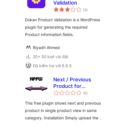
Validation
tổng
(3
)
đánh
giá
Dokan Product Validation is a WordPress
plugin for generating the required
Product information fields.
Riyadh Ahmed
20+ Số lượt cài đặt
Đã kiểm tra với 6.9.5
Next / Previous
Product for
tổng
Woocommerce
(0
)
đánh
giá
FREE version
This free plugin shows next and previous
product in single product view in same
category. Installation Simply upload the .