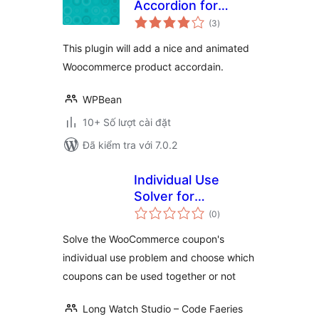
Accordion for
tổng
WooCommerce
(3
)
đánh
giá
This plugin will add a nice and animated
Woocommerce product accordain.
WPBean
10+ Số lượt cài đặt
Đã kiểm tra với 7.0.2
Individual Use
Solver for
tổng
WooCommerce
(0
)
đánh
giá
Coupons – Coupon
Solve the WooCommerce coupon's
Categories
individual use problem and choose which
coupons can be used together or not
Long Watch Studio – Code Faeries