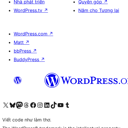
Nhà phát triển
Quyên góp
↗
WordPress.tv
↗
Năm cho Tương lai
WordPress.com
↗
Matt
↗
bbPress
↗
BuddyPress
↗
Truy cập tài khoản X (trước đây là Twitter) của chúng tôi
Visit our Bluesky account
Visit our Mastodon account
Visit our Threads account
Xem trang Facebook của chúng tôi
Truy cập tài khoản Instagram của chúng tôi
Truy cập tài khoản LinkedIn của chúng tôi
Visit our TikTok account
Truy cập kênh YouTube của chúng tôi
Visit our Tumblr account
Viết code như làm thơ.