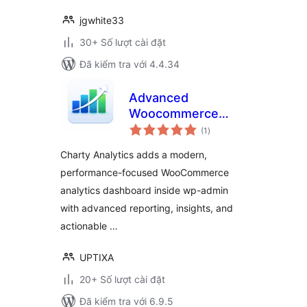
jgwhite33
30+ Số lượt cài đặt
Đã kiểm tra với 4.4.34
Advanced
Woocommerce
tổng
Reporting and
(1
)
đánh
giá
Insights – Smart
Charty Analytics adds a modern,
Product Sales
performance-focused WooCommerce
Reporting
analytics dashboard inside wp-admin
with advanced reporting, insights, and
actionable …
UPTIXA
20+ Số lượt cài đặt
Đã kiểm tra với 6.9.5