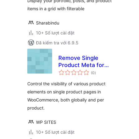
Display your portfolio, posts, and product
items in a grid with filterable
Sharabindu
10+ Số lượt cài đặt
Đã kiểm tra với 6.9.5
Remove Single
Product Meta for
tổng
WooCommerce
(0
)
đánh
giá
Control the visibility of various product
elements on single product pages in
WooCommerce, both globally and per
product.
WP SITES
10+ Số lượt cài đặt