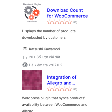
Download Count
for WooCommerce
tổng
(0
)
đánh
giá
Displays the number of products
downloaded by customers.
Katsushi Kawamori
20+ Số lượt cài đặt
Đã kiểm tra với 7.0.2
Integration of
Allegro and
tổng
WooCommerce
(0
)
đánh
giá
Wordpress plugin that syncs products'
availability between WooCommerce and
Allegro