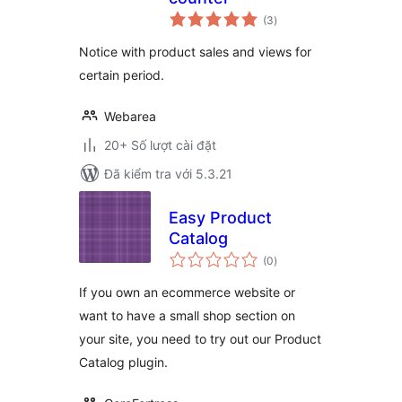
tổng
(3
)
đánh
giá
Notice with product sales and views for
certain period.
Webarea
20+ Số lượt cài đặt
Đã kiểm tra với 5.3.21
Easy Product
Catalog
tổng
(0
)
đánh
giá
If you own an ecommerce website or
want to have a small shop section on
your site, you need to try out our Product
Catalog plugin.