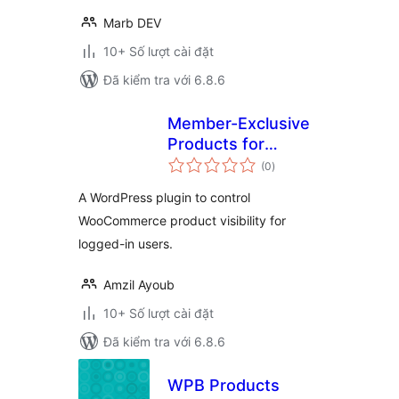
Marb DEV
10+ Số lượt cài đặt
Đã kiểm tra với 6.8.6
Member-Exclusive
Products for
tổng
WooCommerce
(0
)
đánh
giá
A WordPress plugin to control
WooCommerce product visibility for
logged-in users.
Amzil Ayoub
10+ Số lượt cài đặt
Đã kiểm tra với 6.8.6
WPB Products