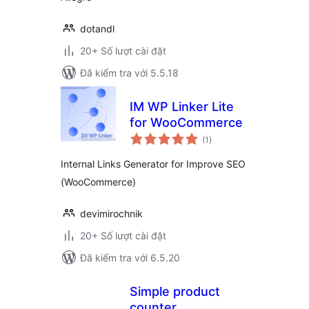
dotandl
20+ Số lượt cài đặt
Đã kiểm tra với 5.5.18
IM WP Linker Lite
for WooCommerce
tổng
(1
)
đánh
giá
Internal Links Generator for Improve SEO
(WooCommerce)
devimirochnik
20+ Số lượt cài đặt
Đã kiểm tra với 6.5.20
Simple product
counter