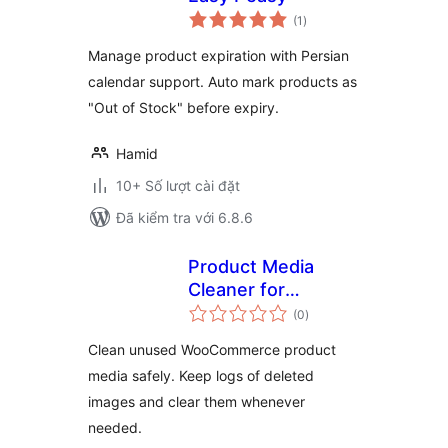
tổng
(1
)
đánh
giá
Manage product expiration with Persian
calendar support. Auto mark products as
"Out of Stock" before expiry.
Hamid
10+ Số lượt cài đặt
Đã kiểm tra với 6.8.6
Product Media
Cleaner for
tổng
WooCommerce
(0
)
đánh
giá
Clean unused WooCommerce product
media safely. Keep logs of deleted
images and clear them whenever
needed.