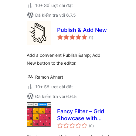
10+ Số lượt cài đặt
Đã kiểm tra với 6.7.5
Publish & Add New
tổng
(1
)
đánh
giá
Add a convenient Publish &amp; Add
New button to the editor.
Ramon Ahnert
10+ Số lượt cài đặt
Đã kiểm tra với 6.6.5
Fancy Filter – Grid
Showcase with
tổng
Category Filters
(0
)
đánh
giá