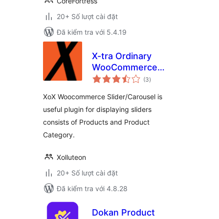
CoreFortress
20+ Số lượt cài đặt
Đã kiểm tra với 5.4.19
X-tra Ordinary
WooCommerce
tổng
Product Carousel
(3
)
đánh
giá
and Slider
XoX Woocommerce Slider/Carousel is
useful plugin for displaying sliders
consists of Products and Product
Category.
Xolluteon
20+ Số lượt cài đặt
Đã kiểm tra với 4.8.28
Dokan Product