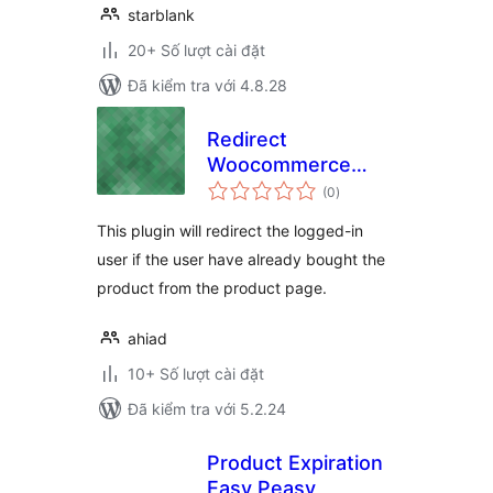
starblank
20+ Số lượt cài đặt
Đã kiểm tra với 4.8.28
Redirect
Woocommerce
tổng
User that Bought
(0
)
đánh
giá
this Product
This plugin will redirect the logged-in
user if the user have already bought the
product from the product page.
ahiad
10+ Số lượt cài đặt
Đã kiểm tra với 5.2.24
Product Expiration
Easy Peasy