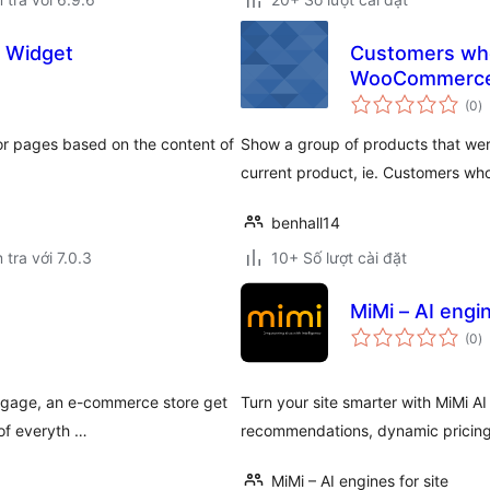
 Widget
Customers who
WooCommerc
t
(0
)
đ
gi
r pages based on the content of
Show a group of products that wer
current product, ie. Customers who
benhall14
 tra với 7.0.3
10+ Số lượt cài đặt
MiMi – AI engin
t
(0
)
đ
gi
ngage, an e-commerce store get
Turn your site smarter with MiMi AI
 of everyth …
recommendations, dynamic pricin
MiMi – AI engines for site