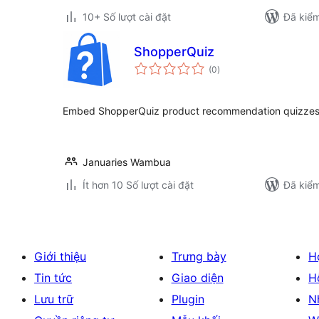
10+ Số lượt cài đặt
Đã kiểm
ShopperQuiz
tổng
(0
)
đánh
giá
Embed ShopperQuiz product recommendation quizzes
Januaries Wambua
Ít hơn 10 Số lượt cài đặt
Đã kiểm
Giới thiệu
Trưng bày
H
Tin tức
Giao diện
H
Lưu trữ
Plugin
N