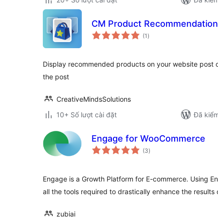
CM Product Recommendation
tổng
(1
)
đánh
giá
Display recommended products on your website post o
the post
CreativeMindsSolutions
10+ Số lượt cài đặt
Đã kiểm
Engage for WooCommerce
tổng
(3
)
đánh
giá
Engage is a Growth Platform for E-commerce. Using E
all the tools required to drastically enhance the results
zubiai