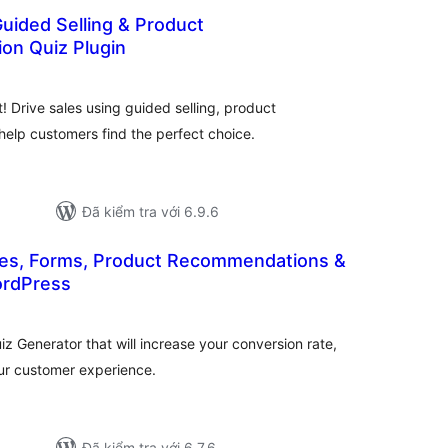
uided Selling & Product
n Quiz Plugin
tổng
đánh
iá
 Drive sales using guided selling, product
elp customers find the perfect choice.
Đã kiểm tra với 6.9.6
zzes, Forms, Product Recommendations &
ordPress
ng
nh
á
z Generator that will increase your conversion rate,
ur customer experience.
Đã kiểm tra với 6.7.6