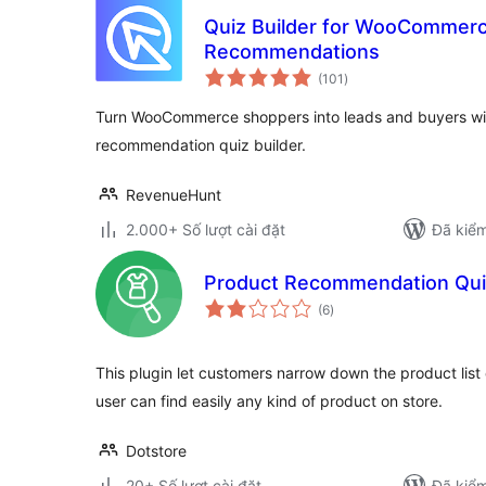
Quiz Builder for WooCommerc
Recommendations
tổng
(101
)
đánh
giá
Turn WooCommerce shoppers into leads and buyers wit
recommendation quiz builder.
RevenueHunt
2.000+ Số lượt cài đặt
Đã kiểm
Product Recommendation Qu
tổng
(6
)
đánh
giá
This plugin let customers narrow down the product list 
user can find easily any kind of product on store.
Dotstore
20+ Số lượt cài đặt
Đã kiểm