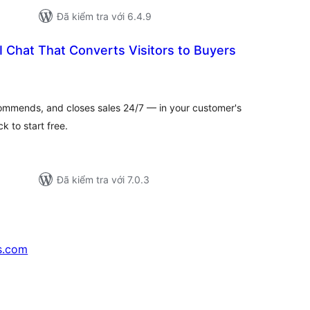
Đã kiểm tra với 6.4.9
I Chat That Converts Visitors to Buyers
ng
nh
á
commends, and closes sales 24/7 — in your customer's
k to start free.
Đã kiểm tra với 7.0.3
s.com