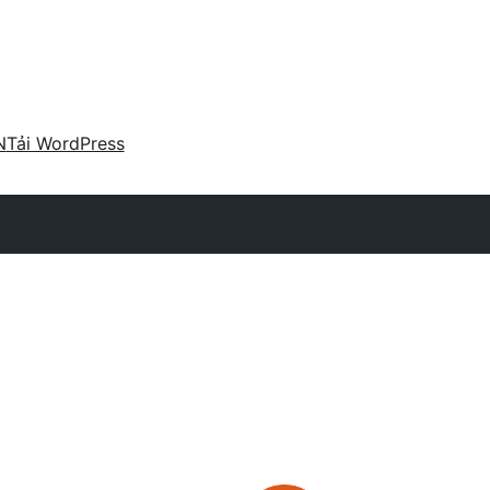
N
Tải WordPress
n