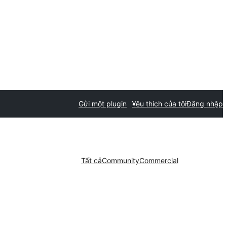
Gửi một plugin
Yêu thích của tôi
Đăng nhập
Tất cả
Community
Commercial