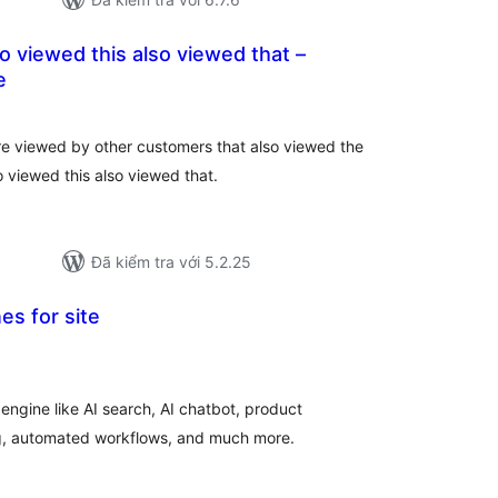
 viewed this also viewed that –
e
ổng
ánh
á
e viewed by other customers that also viewed the
 viewed this also viewed that.
Đã kiểm tra với 5.2.25
es for site
ổng
ánh
á
 engine like AI search, AI chatbot, product
g, automated workflows, and much more.