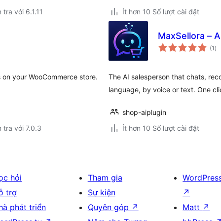
 tra với 6.1.11
Ít hơn 10 Số lượt cài đặt
MaxSellora – A
tổ
(1
)
đá
gi
 on your WooCommerce store.
The AI salesperson that chats, re
language, by voice or text. One clic
shop-aiplugin
 tra với 7.0.3
Ít hơn 10 Số lượt cài đặt
ọc hỏi
Tham gia
WordPres
ỗ trợ
Sự kiện
↗
hà phát triển
Quyên góp
↗
Matt
↗