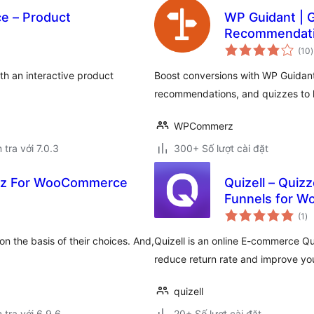
e – Product
WP Guidant | G
Recommendatio
(10
)
g
h an interactive product
Boost conversions with WP Guidant!
recommendations, and quizzes to h
WPCommerz
 tra với 7.0.3
300+ Số lượt cài đặt
iz For WooCommerce
Quizell – Qui
Funnels for W
tổ
(1
)
đá
gi
on the basis of their choices. And,
Quizell is an online E-commerce Qui
reduce return rate and improve yo
quizell
 tra với 6.9.6
20+ Số lượt cài đặt