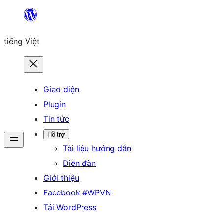
Chuyển
đến
tiếng Việt
phần
nội
dung
Giao diện
Plugin
Tin tức
Hỗ trợ
Tài liệu hướng dẫn
Diễn đàn
Giới thiệu
Facebook #WPVN
Tải WordPress