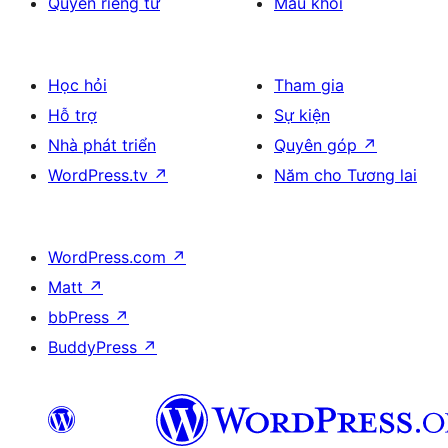
Quyền riêng tư
Mẫu khối
Học hỏi
Tham gia
Hỗ trợ
Sự kiện
Nhà phát triển
Quyên góp
↗
WordPress.tv
↗
Năm cho Tương lai
WordPress.com
↗
Matt
↗
bbPress
↗
BuddyPress
↗