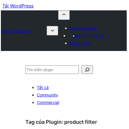
Tải WordPress
Gửi một plugin
Plugin Directory
Yêu thích của tôi
Đăng nhập
Tìm
kiếm
Tất cả
Community
Commercial
Tag của Plugin:
product filter