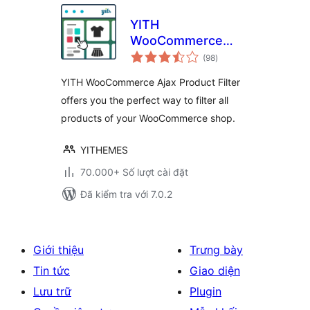
YITH
WooCommerce
tổng
Ajax Product Filter
(98
)
đánh
giá
YITH WooCommerce Ajax Product Filter
offers you the perfect way to filter all
products of your WooCommerce shop.
YITHEMES
70.000+ Số lượt cài đặt
Đã kiểm tra với 7.0.2
Giới thiệu
Trưng bày
Tin tức
Giao diện
Lưu trữ
Plugin