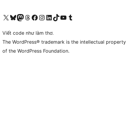
Truy cập tài khoản X (trước đây là Twitter) của chúng tôi
Visit our Bluesky account
Visit our Mastodon account
Visit our Threads account
Xem trang Facebook của chúng tôi
Truy cập tài khoản Instagram của chúng tôi
Truy cập tài khoản LinkedIn của chúng tôi
Visit our TikTok account
Truy cập kênh YouTube của chúng tôi
Visit our Tumblr account
Viết code như làm thơ.
The WordPress® trademark is the intellectual property
of the WordPress Foundation.