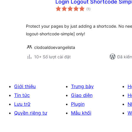
Login Logout Shortcode Simp
tổng
(1
)
đánh
giá
Protect your pages by just adding a shortcode. No ne
logout-shortcode-simple] only!
clodoaldoevangelista
10+ Số lượt cài đặt
Đã kiểm
Giới thiệu
Trưng bày
H
Tin tức
Giao diện
H
Lưu trữ
Plugin
N
Quyền riêng tư
Mẫu khối
W