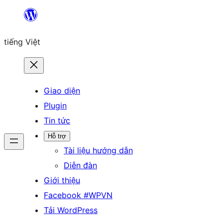
Chuyển
đến
tiếng Việt
phần
nội
dung
Giao diện
Plugin
Tin tức
Hỗ trợ
Tài liệu hướng dẫn
Diễn đàn
Giới thiệu
Facebook #WPVN
Tải WordPress