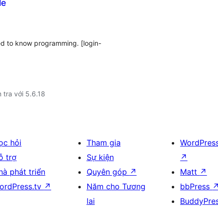
le
ed to know programming. [login-
 tra với 5.6.18
ọc hỏi
Tham gia
WordPres
ỗ trợ
Sự kiện
↗
hà phát triển
Quyên góp
↗
Matt
↗
ordPress.tv
↗
Năm cho Tương
bbPress
lai
BuddyPre