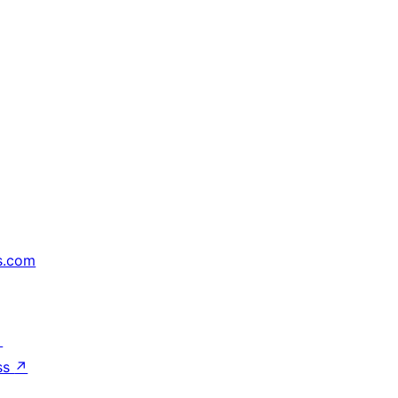
s.com
↗
ss
↗