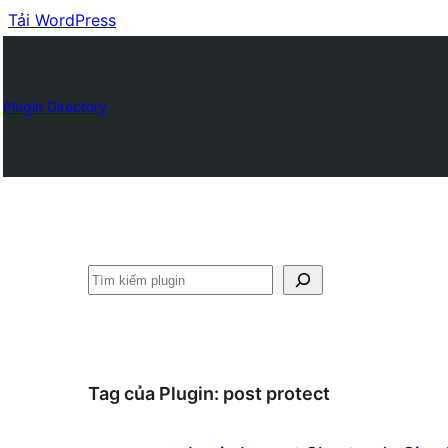
Tải WordPress
Plugin Directory
Tìm
kiếm
Tag của Plugin:
post protect