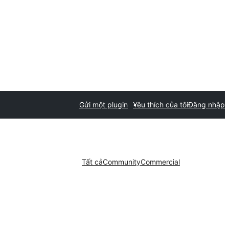
Gửi một plugin
Yêu thích của tôi
Đăng nhập
Tất cả
Community
Commercial