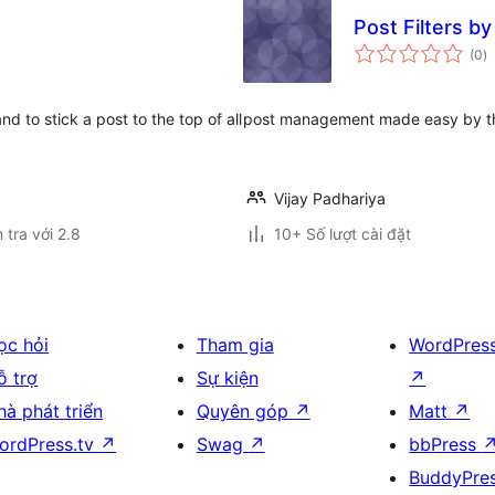
Post Filters by
t
(0
)
đ
gi
d to stick a post to the top of all
post management made easy by this 
Vijay Padhariya
 tra với 2.8
10+ Số lượt cài đặt
ọc hỏi
Tham gia
WordPres
ỗ trợ
Sự kiện
↗
hà phát triển
Quyên góp
↗
Matt
↗
ordPress.tv
↗
Swag
↗
bbPress
BuddyPre