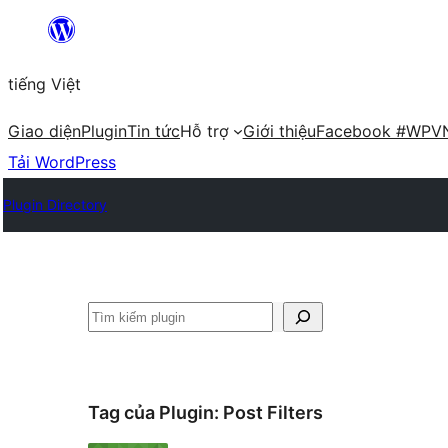
Chuyển
đến
tiếng Việt
phần
nội
Giao diện
Plugin
Tin tức
Hỗ trợ
Giới thiệu
Facebook #WPV
dung
Tải WordPress
Plugin Directory
Tìm
kiếm
Tag của Plugin:
Post Filters