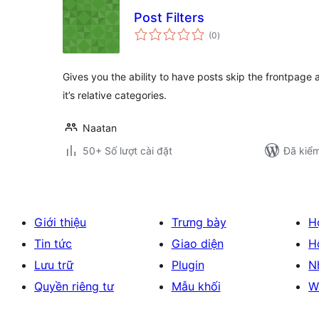
Post Filters
tổng
(0
)
đánh
giá
Gives you the ability to have posts skip the frontpage an
it’s relative categories.
Naatan
50+ Số lượt cài đặt
Đã kiểm
Giới thiệu
Trưng bày
H
Tin tức
Giao diện
H
Lưu trữ
Plugin
N
Quyền riêng tư
Mẫu khối
W