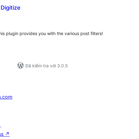
 Digitize
ổng
ánh
á
plugin provides you with the various post filters!
Đã kiểm tra với 3.0.5
s.com
↗
ss
↗