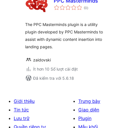
PPC Masterminds
tổng
(0
)
đánh
giá
The PPC Masterminds plugin is a utility
plugin developed by PPC Masterminds to
assist with dynamic content insertion into
landing pages.
zaidovski
Ít hơn 10 Số lượt cài đặt
Đã kiểm tra với 5.6.18
Giới thiệu
Trưng bày
Tin tức
Giao diện
Lưu trữ
Plugin
Quyền riêng tư
Mẫu khối