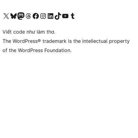
Truy cập tài khoản X (trước đây là Twitter) của chúng tôi
Visit our Bluesky account
Visit our Mastodon account
Visit our Threads account
Xem trang Facebook của chúng tôi
Truy cập tài khoản Instagram của chúng tôi
Truy cập tài khoản LinkedIn của chúng tôi
Visit our TikTok account
Truy cập kênh YouTube của chúng tôi
Visit our Tumblr account
Viết code như làm thơ.
The WordPress® trademark is the intellectual property
of the WordPress Foundation.