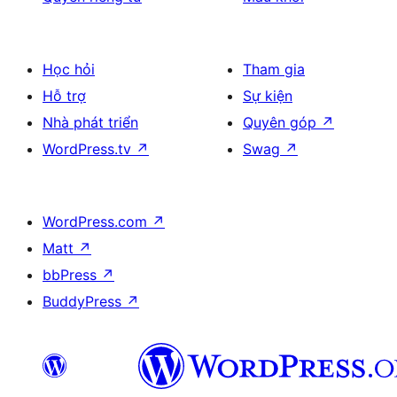
Học hỏi
Tham gia
Hỗ trợ
Sự kiện
Nhà phát triển
Quyên góp
↗
WordPress.tv
↗
Swag
↗
WordPress.com
↗
Matt
↗
bbPress
↗
BuddyPress
↗