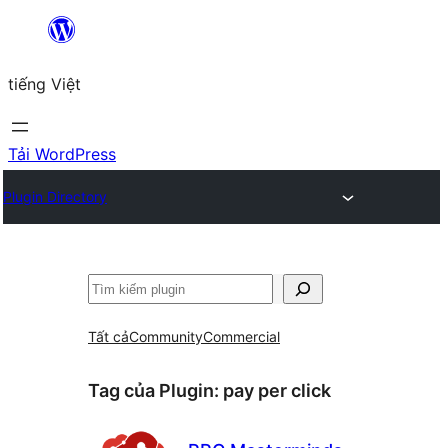
Chuyển
đến
tiếng Việt
phần
nội
dung
Tải WordPress
Plugin Directory
Tìm
kiếm
Tất cả
Community
Commercial
Tag của Plugin:
pay per click