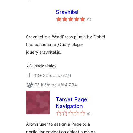
Sravnitel
tổng
(1
)
đánh
giá
Sravnitel is a WordPress plugin by Elphel
Inc. based on a jQuery plugin
jquery.sravnitel.js.
okdzhimiev
10+ Số lượt cài đặt
Đã kiểm tra với 4.7.34
Target Page
Navigation
tổng
(0
)
đánh
giá
Allows user to assign a Page to a
particular navigation object such as