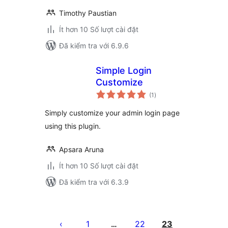
Timothy Paustian
Ít hơn 10 Số lượt cài đặt
Đã kiểm tra với 6.9.6
Simple Login
Customize
tổng
(1
)
đánh
giá
Simply customize your admin login page
using this plugin.
Apsara Aruna
Ít hơn 10 Số lượt cài đặt
Đã kiểm tra với 6.3.9
Phân
trang
1
22
23
…