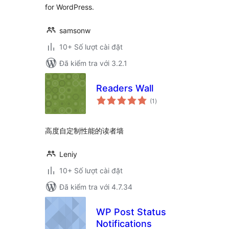
for WordPress.
samsonw
10+ Số lượt cài đặt
Đã kiểm tra với 3.2.1
Readers Wall
tổng
(1
)
đánh
giá
高度自定制性能的读者墙
Leniy
10+ Số lượt cài đặt
Đã kiểm tra với 4.7.34
WP Post Status
Notifications