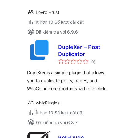
Lovro Hrust
Ít hơn 10 Số lượt cài đặt
Đã kiểm tra với 6.9.6
DupleXer – Post
Duplicator
tổng
(0
)
đánh
giá
DupleXer is a simple plugin that allows
you to duplicate posts, pages, and
WooCommerce products with one click.
whizPlugins
Ít hơn 10 Số lượt cài đặt
Đã kiểm tra với 6.8.7
Poll-Dude