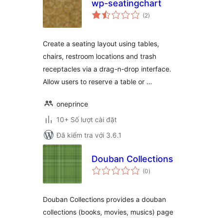
wp-seatingchart
tổng
(2
)
đánh
giá
Create a seating layout using tables,
chairs, restroom locations and trash
receptacles via a drag-n-drop interface.
Allow users to reserve a table or …
oneprince
10+ Số lượt cài đặt
Đã kiểm tra với 3.6.1
Douban Collections
tổng
(0
)
đánh
giá
Douban Collections provides a douban
collections (books, movies, musics) page