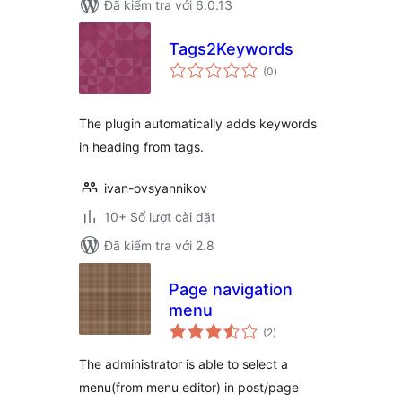
Đã kiểm tra với 6.0.13
Tags2Keywords
tổng
(0
)
đánh
giá
The plugin automatically adds keywords
in heading from tags.
ivan-ovsyannikov
10+ Số lượt cài đặt
Đã kiểm tra với 2.8
Page navigation
menu
tổng
(2
)
đánh
giá
The administrator is able to select a
menu(from menu editor) in post/page