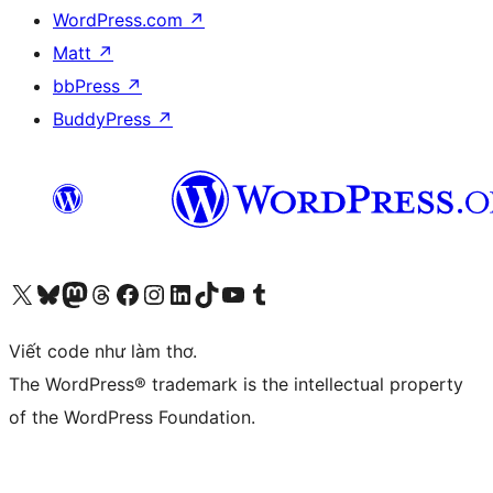
WordPress.com
↗
Matt
↗
bbPress
↗
BuddyPress
↗
Truy cập tài khoản X (trước đây là Twitter) của chúng tôi
Visit our Bluesky account
Visit our Mastodon account
Visit our Threads account
Xem trang Facebook của chúng tôi
Truy cập tài khoản Instagram của chúng tôi
Truy cập tài khoản LinkedIn của chúng tôi
Visit our TikTok account
Truy cập kênh YouTube của chúng tôi
Visit our Tumblr account
Viết code như làm thơ.
The WordPress® trademark is the intellectual property
of the WordPress Foundation.