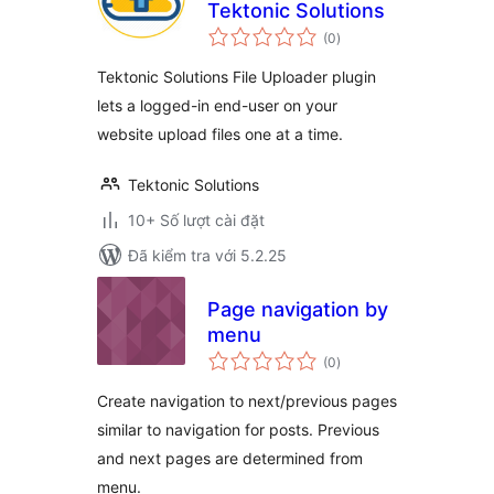
Tektonic Solutions
tổng
(0
)
đánh
giá
Tektonic Solutions File Uploader plugin
lets a logged-in end-user on your
website upload files one at a time.
Tektonic Solutions
10+ Số lượt cài đặt
Đã kiểm tra với 5.2.25
Page navigation by
menu
tổng
(0
)
đánh
giá
Create navigation to next/previous pages
similar to navigation for posts. Previous
and next pages are determined from
menu.