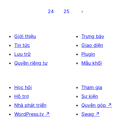
bài
24
25
viết
Giới thiệu
Trưng bày
Tin tức
Giao diện
Lưu trữ
Plugin
Quyền riêng tư
Mẫu khối
Học hỏi
Tham gia
Hỗ trợ
Sự kiện
Nhà phát triển
Quyên góp
↗
WordPress.tv
↗
Swag
↗