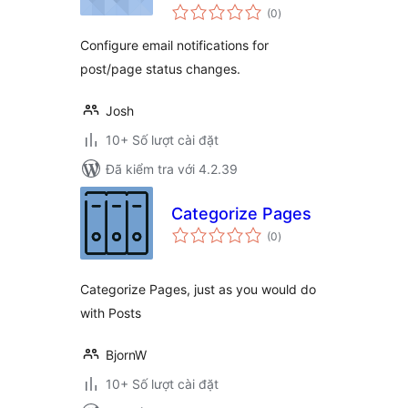
tổng
(0
)
đánh
giá
Configure email notifications for
post/page status changes.
Josh
10+ Số lượt cài đặt
Đã kiểm tra với 4.2.39
Categorize Pages
tổng
(0
)
đánh
giá
Categorize Pages, just as you would do
with Posts
BjornW
10+ Số lượt cài đặt