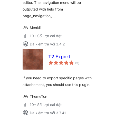
editor. The navigation menu will be
outputed with help from
page_navigation_ …
Menkii
10+ Số lượt cài đặt
Đã kiểm tra với 3.4.2
T2 Export
tổng
(3
)
đánh
giá
If you need to export specific pages with
attachement, you should use this plugin.
ThemeTon
10+ Số lượt cài đặt
Đã kiểm tra với 3.7.41