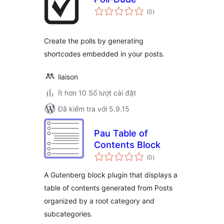
tổng
(0
)
đánh
giá
Create the polls by generating
shortcodes embedded in your posts.
liaison
Ít hơn 10 Số lượt cài đặt
Đã kiểm tra với 5.9.15
Pau Table of
Contents Block
tổng
(0
)
đánh
giá
A Gutenberg block plugin that displays a
table of contents generated from Posts
organized by a root category and
subcategories.