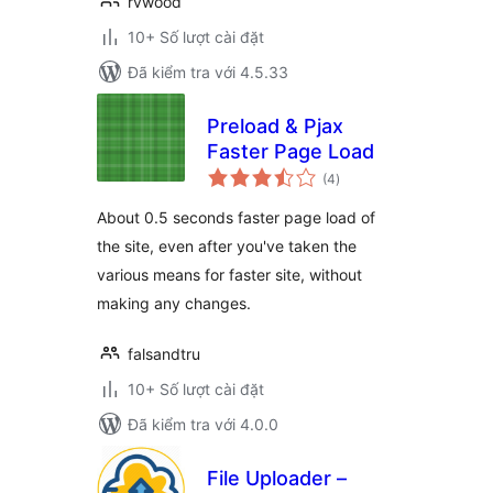
rvwood
10+ Số lượt cài đặt
Đã kiểm tra với 4.5.33
Preload & Pjax
Faster Page Load
tổng
(4
)
đánh
giá
About 0.5 seconds faster page load of
the site, even after you've taken the
various means for faster site, without
making any changes.
falsandtru
10+ Số lượt cài đặt
Đã kiểm tra với 4.0.0
File Uploader –