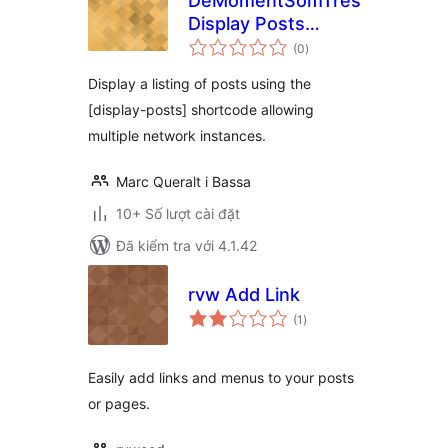
DeMomentSomTres
Display Posts
tổng
Shortcode
(0
)
đánh
giá
Display a listing of posts using the
[display-posts] shortcode allowing
multiple network instances.
Marc Queralt i Bassa
10+ Số lượt cài đặt
Đã kiểm tra với 4.1.42
rvw Add Link
tổng
(1
)
đánh
giá
Easily add links and menus to your posts
or pages.