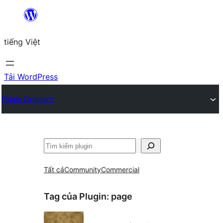
Chuyển
đến
tiếng Việt
phần
nội
dung
Tải WordPress
Plugin Directory
Tìm
kiếm
Tất cả
Community
Commercial
Tag của Plugin:
page