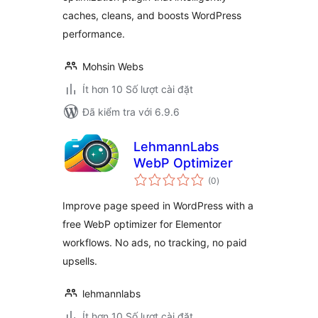
caches, cleans, and boosts WordPress
performance.
Mohsin Webs
Ít hơn 10 Số lượt cài đặt
Đã kiểm tra với 6.9.6
LehmannLabs
WebP Optimizer
tổng
(0
)
đánh
giá
Improve page speed in WordPress with a
free WebP optimizer for Elementor
workflows. No ads, no tracking, no paid
upsells.
lehmannlabs
Ít hơn 10 Số lượt cài đặt