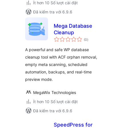
Ít hơn 10 Số lượt cài đặt
Đã kiểm tra với 6.9.6
Mega Database
Cleanup
tổng
(0
)
đánh
giá
A powerful and safe WP database
cleanup tool with ACF orphan removal,
empty meta scanning, scheduled
automation, backups, and real-time
preview mode.
MegaWix Technologies
Ít hơn 10 Số lượt cài đặt
Đã kiểm tra với 6.9.6
SpeedPress for