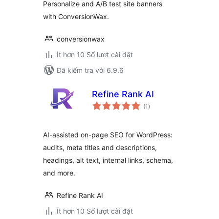
Personalize and A/B test site banners
with ConversionWax.
conversionwax
Ít hơn 10 Số lượt cài đặt
Đã kiểm tra với 6.9.6
Refine Rank AI
tổng
(1
)
đánh
giá
AI-assisted on-page SEO for WordPress:
audits, meta titles and descriptions,
headings, alt text, internal links, schema,
and more.
Refine Rank AI
Ít hơn 10 Số lượt cài đặt