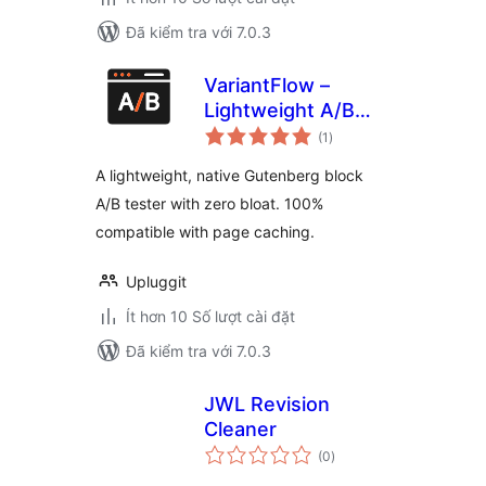
Đã kiểm tra với 7.0.3
VariantFlow –
Lightweight A/B
tổng
Testing Block
(1
)
đánh
giá
A lightweight, native Gutenberg block
A/B tester with zero bloat. 100%
compatible with page caching.
Upluggit
Ít hơn 10 Số lượt cài đặt
Đã kiểm tra với 7.0.3
JWL Revision
Cleaner
tổng
(0
)
đánh
giá