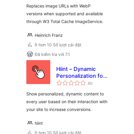
giá
Replaces image URLs with WebP
versions when supported and available
through W3 Total Cache ImageService.
Heinrich Franz
Ít hơn 10 Số lượt cài đặt
Đã kiểm tra với 7.1
Hiint – Dynamic
Personalization for
tổng
Woocommerce
(0
)
đánh
giá
Show personalized, dynamic content to
every user based on their interaction with
your site to increase conversions.
hiint
Ít hơn 10 Số lượt cài đặt