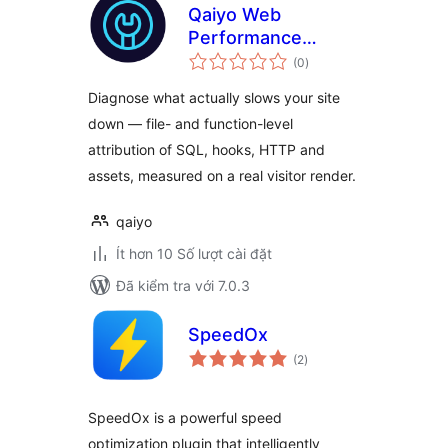
Qaiyo Web
Performance
tổng
Surgeon
(0
)
đánh
giá
Diagnose what actually slows your site
down — file- and function-level
attribution of SQL, hooks, HTTP and
assets, measured on a real visitor render.
qaiyo
Ít hơn 10 Số lượt cài đặt
Đã kiểm tra với 7.0.3
SpeedOx
tổng
(2
)
đánh
giá
SpeedOx is a powerful speed
optimization plugin that intelligently