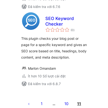
Đã kiểm tra với 6.7.6
SEO Keyword
Checker
tổng
(0
)
đánh
giá
This plugin checks your blog post or
page for a specific keyword and gives an
SEO score based on title, headings, body
content, and meta description.
Marlon Omandam
Ít hơn 10 Số lượt cài đặt
Đã kiểm tra với 6.8.7
Phân
trang
1
10
11
…