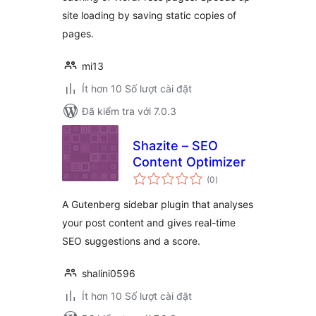
site loading by saving static copies of
pages.
mi13
Ít hơn 10 Số lượt cài đặt
Đã kiểm tra với 7.0.3
Shazite – SEO
Content Optimizer
tổng
(0
)
đánh
giá
A Gutenberg sidebar plugin that analyses
your post content and gives real-time
SEO suggestions and a score.
shalini0596
Ít hơn 10 Số lượt cài đặt