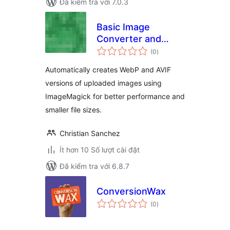
Đã kiểm tra với 7.0.3
Basic Image
Converter and
tổng
Optimizer
(0
)
đánh
giá
Automatically creates WebP and AVIF
versions of uploaded images using
ImageMagick for better performance and
smaller file sizes.
Christian Sanchez
Ít hơn 10 Số lượt cài đặt
Đã kiểm tra với 6.8.7
ConversionWax
tổng
(0
)
đánh
giá