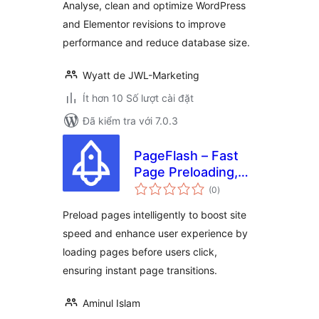
Analyse, clean and optimize WordPress
and Elementor revisions to improve
performance and reduce database size.
Wyatt de JWL-Marketing
Ít hơn 10 Số lượt cài đặt
Đã kiểm tra với 7.0.3
PageFlash – Fast
Page Preloading,
tổng
Performance
(0
)
đánh
giá
Optimization &
Preload pages intelligently to boost site
Secure Your
speed and enhance user experience by
WordPress Site
loading pages before users click,
ensuring instant page transitions.
Aminul Islam