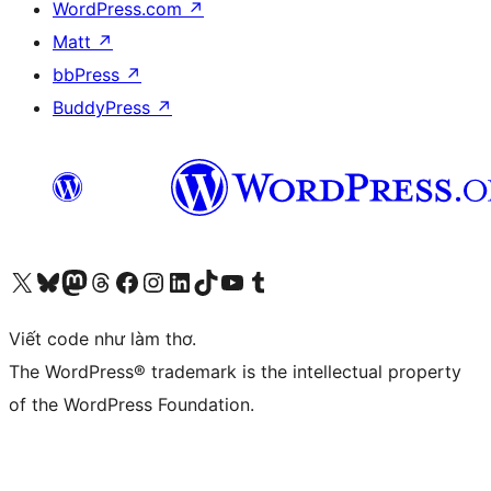
WordPress.com
↗
Matt
↗
bbPress
↗
BuddyPress
↗
Truy cập tài khoản X (trước đây là Twitter) của chúng tôi
Visit our Bluesky account
Visit our Mastodon account
Visit our Threads account
Xem trang Facebook của chúng tôi
Truy cập tài khoản Instagram của chúng tôi
Truy cập tài khoản LinkedIn của chúng tôi
Visit our TikTok account
Truy cập kênh YouTube của chúng tôi
Visit our Tumblr account
Viết code như làm thơ.
The WordPress® trademark is the intellectual property
of the WordPress Foundation.