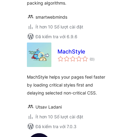
packing algorithms.
smartwebminds
Ít hơn 10 Số lượt cài đặt
Đã kiểm tra với 6.9.6
MachStyle
tổng
(0
)
đánh
giá
MachStyle helps your pages feel faster
by loading critical styles first and
delaying selected non-critical CSS.
Utsav Ladani
Ít hơn 10 Số lượt cài đặt
Đã kiểm tra với 7.0.3