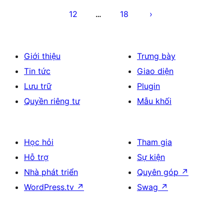
bài
12
18
…
viết
Giới thiệu
Trưng bày
Tin tức
Giao diện
Lưu trữ
Plugin
Quyền riêng tư
Mẫu khối
Học hỏi
Tham gia
Hỗ trợ
Sự kiện
Nhà phát triển
Quyên góp
↗
WordPress.tv
↗
Swag
↗