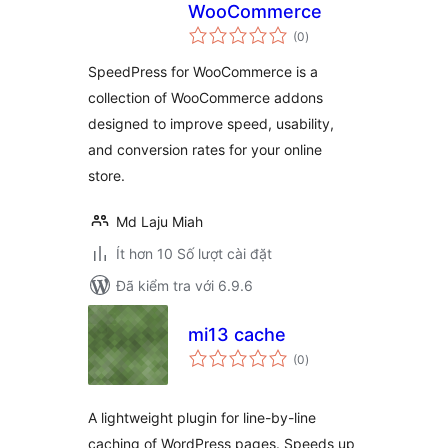
WooCommerce
tổng
(0
)
đánh
giá
SpeedPress for WooCommerce is a
collection of WooCommerce addons
designed to improve speed, usability,
and conversion rates for your online
store.
Md Laju Miah
Ít hơn 10 Số lượt cài đặt
Đã kiểm tra với 6.9.6
mi13 сache
tổng
(0
)
đánh
giá
A lightweight plugin for line-by-line
caching of WordPress pages. Speeds up