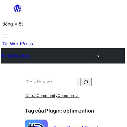
Chuyển
đến
tiếng Việt
phần
nội
dung
Tải WordPress
Plugin Directory
Tìm
kiếm
Tất cả
Community
Commercial
Tag của Plugin:
optimization