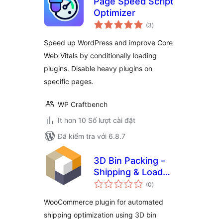
Page Speed Script
Optimizer
tổng
(3
)
đánh
giá
Speed up WordPress and improve Core
Web Vitals by conditionally loading
plugins. Disable heavy plugins on
specific pages.
WP Craftbench
Ít hơn 10 Số lượt cài đặt
Đã kiểm tra với 6.8.7
3D Bin Packing –
Shipping & Load
tổng
Optimization
(0
)
đánh
giá
WooCommerce plugin for automated
shipping optimization using 3D bin