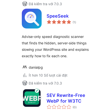
Đã kiểm tra với 7.0.3
SpeeSeek
tổng
(1
)
đánh
giá
Advise-only speed diagnostic scanner
that finds the hidden, server-side things
slowing your WordPress site and explains
exactly how to fix each one.
danialpg
Ít hơn 10 Số lượt cài đặt
Đã kiểm tra với 7.0.3
SEV Rewrite-Free
WebP for W3TC
tổng
(0
)
đánh