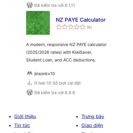
Đã kiểm tra với 6.1.11
NZ PAYE Calculator
tổng
(0
)
đánh
giá
A modern, responsive NZ PAYE calculator
(2025/2026 rates) with KiwiSaver,
Student Loan, and ACC deductions.
jinsonkv10
Ít hơn 10 Số lượt cài đặt
Đã kiểm tra với 6.9.6
Giới thiệu
Trưng bày
Tin tức
Giao diện