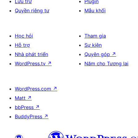
Lưu trữ
Plugin
Quyền riêng tư
Mẫu khối
Học hỏi
Tham gia
Hỗ trợ
Sự kiện
Nhà phát triển
Quyên góp
↗
WordPress.tv
↗
Năm cho Tương lai
WordPress.com
↗
Matt
↗
bbPress
↗
BuddyPress
↗