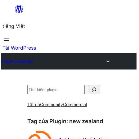
Chuyển
đến
tiếng Việt
phần
nội
dung
Tải WordPress
Plugin Directory
Tìm
kiếm
Tất cả
Community
Commercial
Tag của Plugin:
new zealand