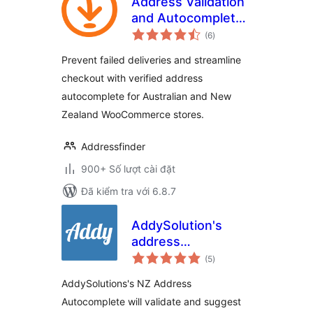
Address Validation
and Autocomplete
tổng
for WooCommerce
(6
)
đánh
giá
| Addressfinder
Prevent failed deliveries and streamline
checkout with verified address
autocomplete for Australian and New
Zealand WooCommerce stores.
Addressfinder
900+ Số lượt cài đặt
Đã kiểm tra với 6.8.7
AddySolution's
address
tổng
Autocomplete for
(5
)
đánh
giá
WooCommerce
AddySolutions's NZ Address
Autocomplete will validate and suggest