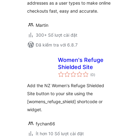
addresses as a user types to make online
checkouts fast, easy and accurate.
Martin
300+ Số lượt cài đặt
Đã kiểm tra với 6.8.7
Women's Refuge
Shielded Site
tổng
(0
)
đánh
giá
Add the NZ Women's Refuge Shielded
Site button to your site using the
[womens_refuge_shield] shortcode or
widget.
fychan66
Ít hơn 10 Số lượt cài đặt