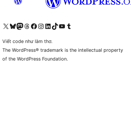
Truy cập tài khoản X (trước đây là Twitter) của chúng tôi
Visit our Bluesky account
Visit our Mastodon account
Visit our Threads account
Xem trang Facebook của chúng tôi
Truy cập tài khoản Instagram của chúng tôi
Truy cập tài khoản LinkedIn của chúng tôi
Visit our TikTok account
Truy cập kênh YouTube của chúng tôi
Visit our Tumblr account
Viết code như làm thơ.
The WordPress® trademark is the intellectual property
of the WordPress Foundation.