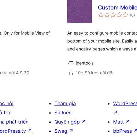
Custom Mobile
t
(0
)
đ
gi
. Only for Mobile View of
An easy to configure mobile contact
bottom of your mobile site. Easily a
and enquiry pages which always ap
jhentools
 tra với 4.9.30
10+ Số lượt cài đặt
ọc hỏi
Tham gia
WordPres
ỗ trợ
Sự kiện
↗
hà phát triển
Quyên góp
↗
Matt
↗
ordPress.tv
↗
Swag
↗
bbPress