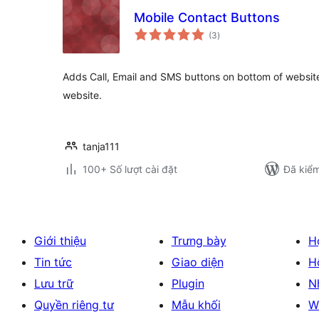
Mobile Contact Buttons
tổng
(3
)
đánh
giá
Adds Call, Email and SMS buttons on bottom of website
website.
tanja111
100+ Số lượt cài đặt
Đã kiểm
Giới thiệu
Trưng bày
H
Tin tức
Giao diện
H
Lưu trữ
Plugin
N
Quyền riêng tư
Mẫu khối
W