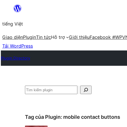
Chuyển
đến
tiếng Việt
phần
nội
Giao diện
Plugin
Tin tức
Hỗ trợ
Giới thiệu
Facebook #WPV
dung
Tải WordPress
Plugin Directory
Tìm
kiếm
Tag của Plugin:
mobile contact buttons