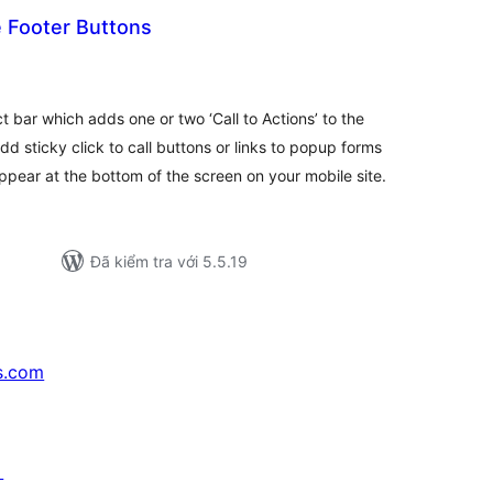
 Footer Buttons
ổng
ánh
á
 bar which adds one or two ‘Call to Actions’ to the
dd sticky click to call buttons or links to popup forms
pear at the bottom of the screen on your mobile site.
Đã kiểm tra với 5.5.19
s.com
↗