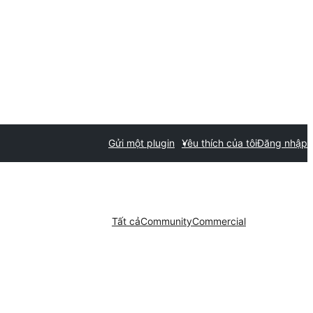
Gửi một plugin
Yêu thích của tôi
Đăng nhập
Tất cả
Community
Commercial