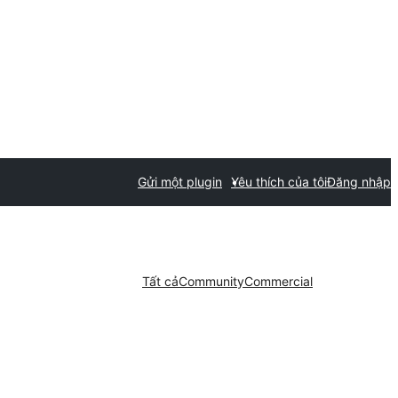
Gửi một plugin
Yêu thích của tôi
Đăng nhập
Tất cả
Community
Commercial