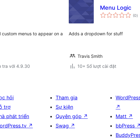
Menu Logic
t
(0
)
đ
gi
al custom menus to appear on a
Adds a dropdown for stuff
Travis Smith
 tra với 4.9.30
10+ Số lượt cài đặt
ọc hỏi
Tham gia
WordPres
ỗ trợ
Sự kiện
↗
hà phát triển
Quyên góp
↗
Matt
↗
ordPress.tv
↗
Swag
↗
bbPress
BuddyPre