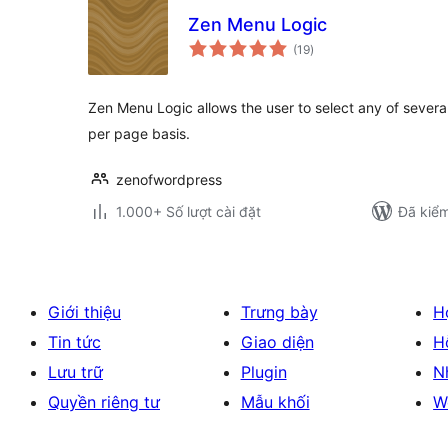
Zen Menu Logic
tổng
(19
)
đánh
giá
Zen Menu Logic allows the user to select any of sever
per page basis.
zenofwordpress
1.000+ Số lượt cài đặt
Đã kiểm
Giới thiệu
Trưng bày
H
Tin tức
Giao diện
H
Lưu trữ
Plugin
N
Quyền riêng tư
Mẫu khối
W