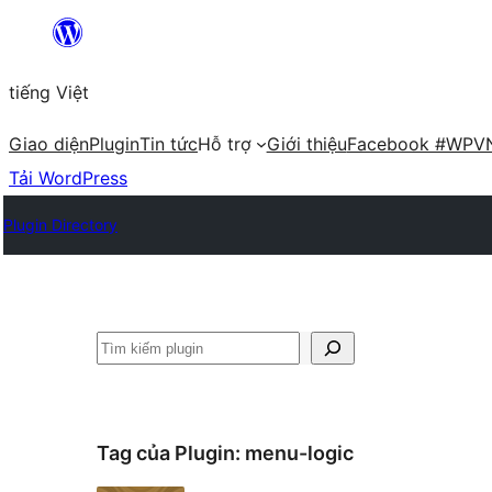
Chuyển
đến
tiếng Việt
phần
nội
Giao diện
Plugin
Tin tức
Hỗ trợ
Giới thiệu
Facebook #WPV
dung
Tải WordPress
Plugin Directory
Tìm
kiếm
Tag của Plugin:
menu-logic