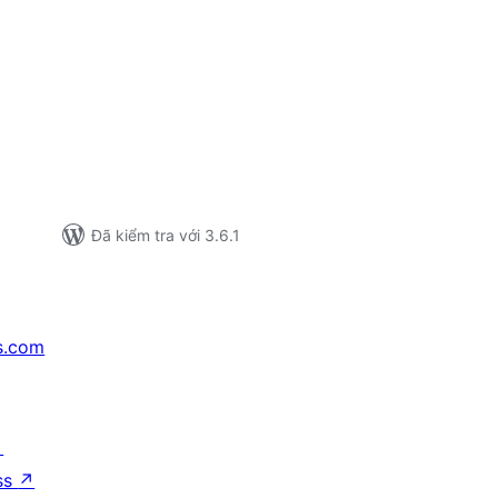
ổng
ánh
á
Đã kiểm tra với 3.6.1
s.com
↗
ss
↗