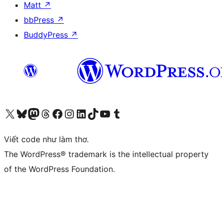
Matt
↗
bbPress
↗
BuddyPress
↗
Truy cập tài khoản X (trước đây là Twitter) của chúng tôi
Visit our Bluesky account
Visit our Mastodon account
Visit our Threads account
Xem trang Facebook của chúng tôi
Truy cập tài khoản Instagram của chúng tôi
Truy cập tài khoản LinkedIn của chúng tôi
Visit our TikTok account
Truy cập kênh YouTube của chúng tôi
Visit our Tumblr account
Viết code như làm thơ.
The WordPress® trademark is the intellectual property
of the WordPress Foundation.