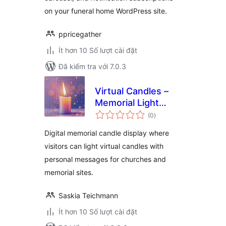
on your funeral home WordPress site.
ppricegather
Ít hơn 10 Số lượt cài đặt
Đã kiểm tra với 7.0.3
Virtual Candles –
Memorial Light
tổng
Display
(0
)
đánh
giá
Digital memorial candle display where
visitors can light virtual candles with
personal messages for churches and
memorial sites.
Saskia Teichmann
Ít hơn 10 Số lượt cài đặt