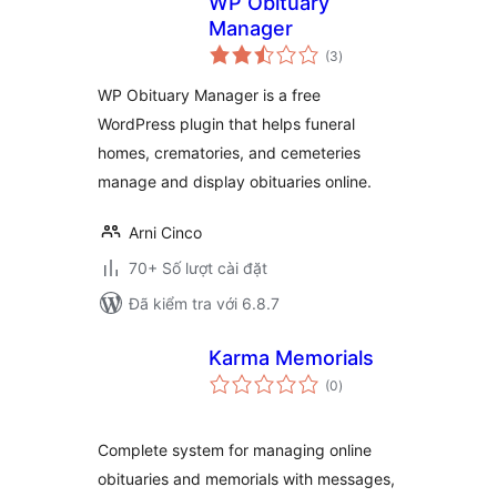
WP Obituary
Manager
tổng
(3
)
đánh
giá
WP Obituary Manager is a free
WordPress plugin that helps funeral
homes, crematories, and cemeteries
manage and display obituaries online.
Arni Cinco
70+ Số lượt cài đặt
Đã kiểm tra với 6.8.7
Karma Memorials
tổng
(0
)
đánh
giá
Complete system for managing online
obituaries and memorials with messages,