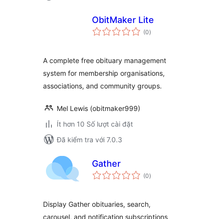
ObitMaker Lite
tổng
(0
)
đánh
giá
A complete free obituary management
system for membership organisations,
associations, and community groups.
Mel Lewis (obitmaker999)
Ít hơn 10 Số lượt cài đặt
Đã kiểm tra với 7.0.3
Gather
tổng
(0
)
đánh
giá
Display Gather obituaries, search,
carousel, and notification subscriptions