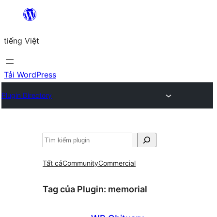
Chuyển
đến
tiếng Việt
phần
nội
dung
Tải WordPress
Plugin Directory
Tìm
kiếm
Tất cả
Community
Commercial
Tag của Plugin:
memorial