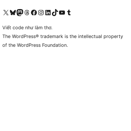
Truy cập tài khoản X (trước đây là Twitter) của chúng tôi
Visit our Bluesky account
Visit our Mastodon account
Visit our Threads account
Xem trang Facebook của chúng tôi
Truy cập tài khoản Instagram của chúng tôi
Truy cập tài khoản LinkedIn của chúng tôi
Visit our TikTok account
Truy cập kênh YouTube của chúng tôi
Visit our Tumblr account
Viết code như làm thơ.
The WordPress® trademark is the intellectual property
of the WordPress Foundation.