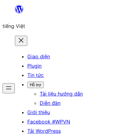
Chuyển
đến
tiếng Việt
phần
nội
dung
Giao diện
Plugin
Tin tức
Hỗ trợ
Tài liệu hướng dẫn
Diễn đàn
Giới thiệu
Facebook #WPVN
Tải WordPress