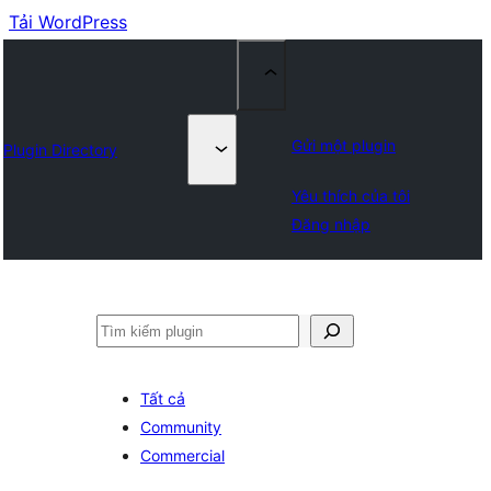
Tải WordPress
Gửi một plugin
Plugin Directory
Yêu thích của tôi
Đăng nhập
Tìm
kiếm
Tất cả
Community
Commercial