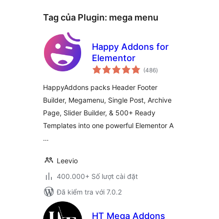
Tag của Plugin:
mega menu
Happy Addons for
Elementor
tổng
(486
)
đánh
giá
HappyAddons packs Header Footer
Builder, Megamenu, Single Post, Archive
Page, Slider Builder, & 500+ Ready
Templates into one powerful Elementor A
…
Leevio
400.000+ Số lượt cài đặt
Đã kiểm tra với 7.0.2
HT Mega Addons