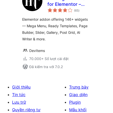
for Elementor –
tổng
Elementor Widgets
(65
)
đánh
giá
& Template Builder
Elementor addon offering 146+ widgets
— Mega Menu, Ready Templates, Page
Builder, Slider, Gallery, Post Grid, AI
Writer & more.
DevItems
70.000+ Số lượt cài đặt
Đã kiểm tra với 7.0.2
Giới thiệu
Trưng bày
Tin tức
Giao diện
Lưu trữ
Plugin
Quyền riêng tư
Mẫu khối