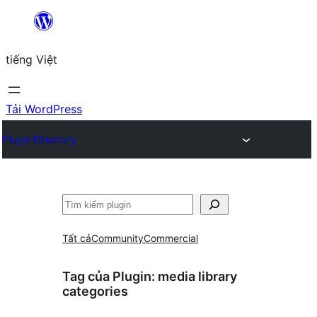
Chuyển
đến
tiếng Việt
phần
nội
dung
Tải WordPress
Plugin Directory
Tìm
kiếm
Tất cả
Community
Commercial
Tag của Plugin:
media library
categories