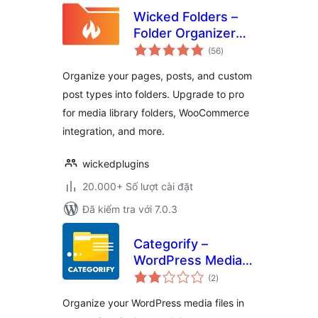
Wicked Folders –
Folder Organizer
tổng
for Pages, Posts,
(56
)
đánh
giá
and Custom Post
Organize your pages, posts, and custom
Types
post types into folders. Upgrade to pro
for media library folders, WooCommerce
integration, and more.
wickedplugins
20.000+ Số lượt cài đặt
Đã kiểm tra với 7.0.3
Categorify –
WordPress Media
tổng
Library Category &
(2
)
đánh
giá
File Manager
Organize your WordPress media files in