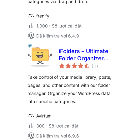
categories via drag and drop.
frenify
1.000+ Số lượt cài đặt
Đã kiểm tra với 6.4.9
iFolders – Ultimate
Folder Organizer
tổng
for Media Library,
(11
)
đánh
giá
Pages, Posts and
Take control of your media library, posts,
Users
pages, and other content with our folder
manager. Organize your WordPress data
into specific categories.
Avirtum
300+ Số lượt cài đặt
Đã kiểm tra với 6.9.6