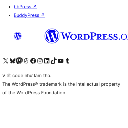
bbPress
↗
BuddyPress
↗
Truy cập tài khoản X (trước đây là Twitter) của chúng tôi
Visit our Bluesky account
Visit our Mastodon account
Visit our Threads account
Xem trang Facebook của chúng tôi
Truy cập tài khoản Instagram của chúng tôi
Truy cập tài khoản LinkedIn của chúng tôi
Visit our TikTok account
Truy cập kênh YouTube của chúng tôi
Visit our Tumblr account
Viết code như làm thơ.
The WordPress® trademark is the intellectual property
of the WordPress Foundation.