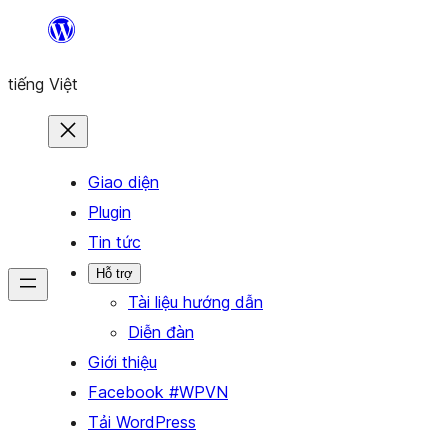
Chuyển
đến
tiếng Việt
phần
nội
dung
Giao diện
Plugin
Tin tức
Hỗ trợ
Tài liệu hướng dẫn
Diễn đàn
Giới thiệu
Facebook #WPVN
Tải WordPress