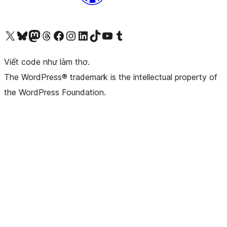
Truy cập tài khoản X (trước đây là Twitter) của chúng tôi
Visit our Bluesky account
Visit our Mastodon account
Visit our Threads account
Xem trang Facebook của chúng tôi
Truy cập tài khoản Instagram của chúng tôi
Truy cập tài khoản LinkedIn của chúng tôi
Visit our TikTok account
Truy cập kênh YouTube của chúng tôi
Visit our Tumblr account
Viết code như làm thơ.
The WordPress® trademark is the intellectual property of
the WordPress Foundation.