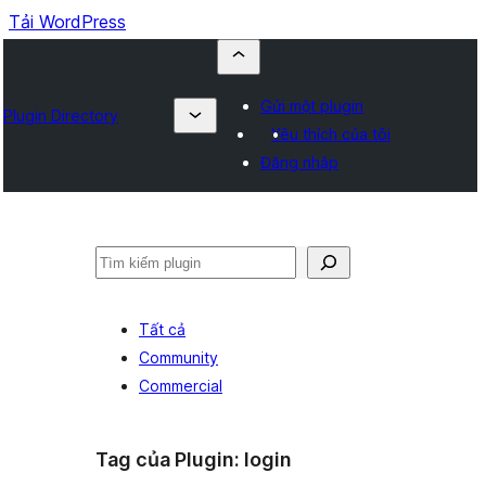
Tải WordPress
Gửi một plugin
Plugin Directory
Yêu thích của tôi
Đăng nhập
Tìm
kiếm
Tất cả
Community
Commercial
Tag của Plugin:
login