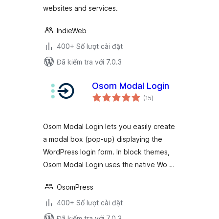
websites and services.
IndieWeb
400+ Số lượt cài đặt
Đã kiểm tra với 7.0.3
Osom Modal Login
tổng
(15
)
đánh
giá
Osom Modal Login lets you easily create
a modal box (pop-up) displaying the
WordPress login form. In block themes,
Osom Modal Login uses the native Wo …
OsomPress
400+ Số lượt cài đặt
Đã kiểm tra với 7.0.3