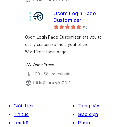
Osom Login Page
Customizer
tổng
(5
)
đánh
giá
Osom Login Page Customizer lets you to
easily customize the layout of the
WordPress login page.
OsomPress
100+ Số lượt cài đặt
Đã kiểm tra với 7.0.3
Giới thiệu
Trưng bày
Tin tức
Giao diện
Lưu trữ
Plugin