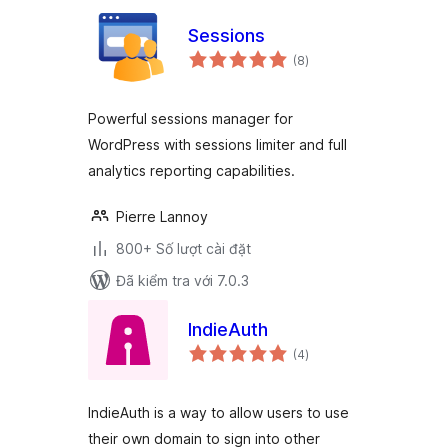
Sessions
tổng
(8
)
đánh
giá
Powerful sessions manager for
WordPress with sessions limiter and full
analytics reporting capabilities.
Pierre Lannoy
800+ Số lượt cài đặt
Đã kiểm tra với 7.0.3
IndieAuth
tổng
(4
)
đánh
giá
IndieAuth is a way to allow users to use
their own domain to sign into other