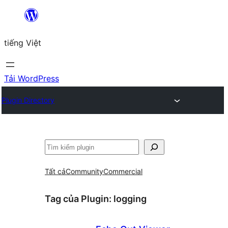
Chuyển
đến
tiếng Việt
phần
nội
dung
Tải WordPress
Plugin Directory
Tìm
kiếm
Tất cả
Community
Commercial
Tag của Plugin:
logging