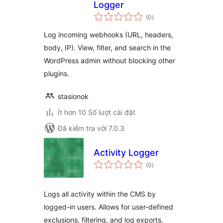
Logger
tổng
(0
)
đánh
giá
Log incoming webhooks (URL, headers,
body, IP). View, filter, and search in the
WordPress admin without blocking other
plugins.
stasionok
Ít hơn 10 Số lượt cài đặt
Đã kiểm tra với 7.0.3
Activity Logger
tổng
(0
)
đánh
giá
Logs all activity within the CMS by
logged-in users. Allows for user-defined
exclusions, filtering, and log exports.