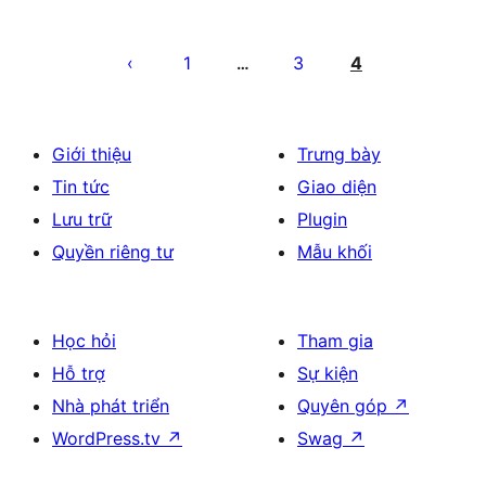
Phân
trang
1
3
4
…
bài
viết
Giới thiệu
Trưng bày
Tin tức
Giao diện
Lưu trữ
Plugin
Quyền riêng tư
Mẫu khối
Học hỏi
Tham gia
Hỗ trợ
Sự kiện
Nhà phát triển
Quyên góp
↗
WordPress.tv
↗
Swag
↗