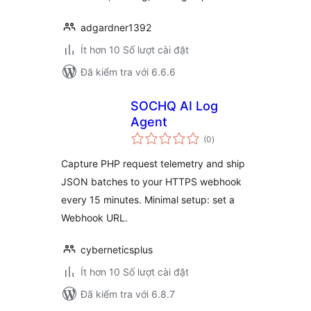
adgardner1392
Ít hơn 10 Số lượt cài đặt
Đã kiểm tra với 6.6.6
SOCHQ AI Log
Agent
tổng
(0
)
đánh
giá
Capture PHP request telemetry and ship
JSON batches to your HTTPS webhook
every 15 minutes. Minimal setup: set a
Webhook URL.
cyberneticsplus
Ít hơn 10 Số lượt cài đặt
Đã kiểm tra với 6.8.7