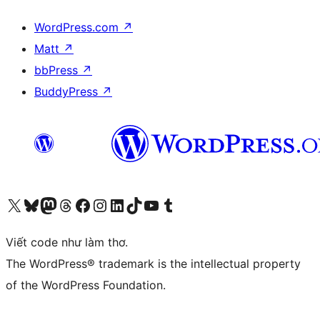
WordPress.com
↗
Matt
↗
bbPress
↗
BuddyPress
↗
Truy cập tài khoản X (trước đây là Twitter) của chúng tôi
Visit our Bluesky account
Visit our Mastodon account
Visit our Threads account
Xem trang Facebook của chúng tôi
Truy cập tài khoản Instagram của chúng tôi
Truy cập tài khoản LinkedIn của chúng tôi
Visit our TikTok account
Truy cập kênh YouTube của chúng tôi
Visit our Tumblr account
Viết code như làm thơ.
The WordPress® trademark is the intellectual property
of the WordPress Foundation.