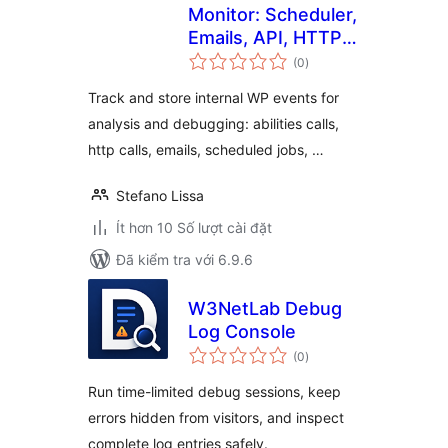
Monitor: Scheduler,
Emails, API, HTTP
tổng
and more
(0
)
đánh
giá
Track and store internal WP events for
analysis and debugging: abilities calls,
http calls, emails, scheduled jobs, …
Stefano Lissa
Ít hơn 10 Số lượt cài đặt
Đã kiểm tra với 6.9.6
W3NetLab Debug
Log Console
tổng
(0
)
đánh
giá
Run time-limited debug sessions, keep
errors hidden from visitors, and inspect
complete log entries safely.