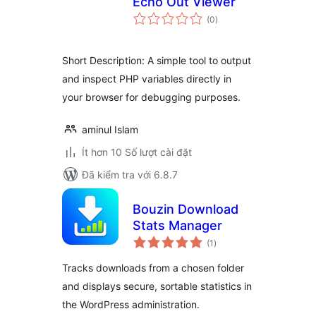
Echo Out Viewer
tổng
(0
)
đánh
giá
Short Description: A simple tool to output
and inspect PHP variables directly in
your browser for debugging purposes.
aminul Islam
Ít hơn 10 Số lượt cài đặt
Đã kiểm tra với 6.8.7
Bouzin Download
Stats Manager
tổng
(1
)
đánh
giá
Tracks downloads from a chosen folder
and displays secure, sortable statistics in
the WordPress administration.