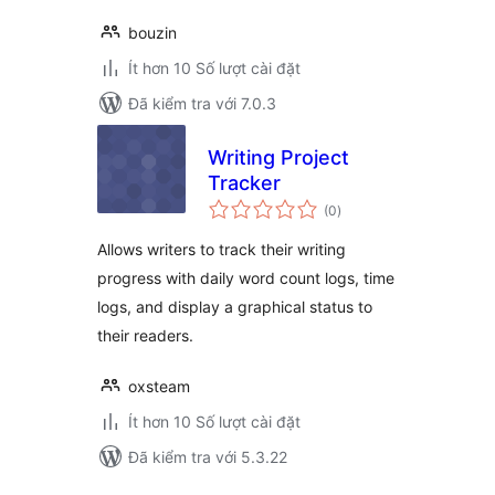
bouzin
Ít hơn 10 Số lượt cài đặt
Đã kiểm tra với 7.0.3
Writing Project
Tracker
tổng
(0
)
đánh
giá
Allows writers to track their writing
progress with daily word count logs, time
logs, and display a graphical status to
their readers.
oxsteam
Ít hơn 10 Số lượt cài đặt
Đã kiểm tra với 5.3.22