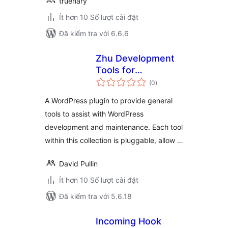
truenary
Ít hơn 10 Số lượt cài đặt
Đã kiểm tra với 6.6.6
Zhu Development
Tools for
tổng
WordPress
(0
)
đánh
giá
A WordPress plugin to provide general
tools to assist with WordPress
development and maintenance. Each tool
within this collection is pluggable, allow …
David Pullin
Ít hơn 10 Số lượt cài đặt
Đã kiểm tra với 5.6.18
Incoming Hook