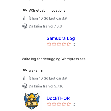
W3netLab Innovations
Ít hơn 10 Số lượt cài đặt
Đã kiểm tra với 7.0.3
Samudra Log
tổng
(0
)
đánh
giá
Write log for debugging Wordpress site.
wakamin
Ít hơn 10 Số lượt cài đặt
Đã kiểm tra với 5.7.16
DockTHOR
tổng
(0
)
đánh
giá