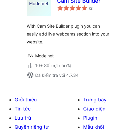
Cam Site Builder
tổng
(2
)
đánh
giá
With Cam Site Builder plugin you can
easily add live webcams section into your
website.
Modelnet
10+ Số lượt cài đặt
Đã kiểm tra với 4.7.34
Giới thiệu
Trưng bày
Tin tức
Giao diện
Lưu trữ
Plugin
Quyền riêng tư
Mẫu khối