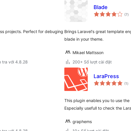
Blade
tổ
(7
)
đ
gi
ss projects. Perfect for debuging
Brings Laravel's great template eng
blade in your theme.
Mikael Mattsson
 tra với 4.8.28
200+ Số lượt cài đặt
LaraPress
tổ
(1
)
đá
gi
This plugin enables you to use th
Especially usefull to check the Lar
graphems
 tra với 4.8.28
10+ Số lượt cài đặt