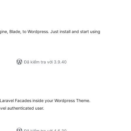
ng
ánh
á
ine, Blade, to Wordpress. Just install and start using
Đã kiểm tra với 3.9.40
ng
nh
á
e Laravel Facades inside your Wordpress Theme.
avel authenticated user.
Đã kiểm tra với 4.6.30