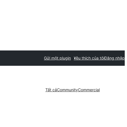
Gửi một plugin
Yêu thích của tôi
Đăng nhập
Tất cả
Community
Commercial