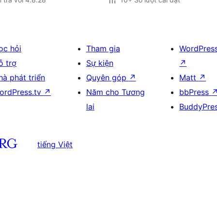
ọc hỏi
Tham gia
WordPres
ỗ trợ
Sự kiện
↗
hà phát triển
Quyên góp
↗
Matt
↗
ordPress.tv
↗
Năm cho Tương
bbPress
lai
BuddyPre
tiếng Việt