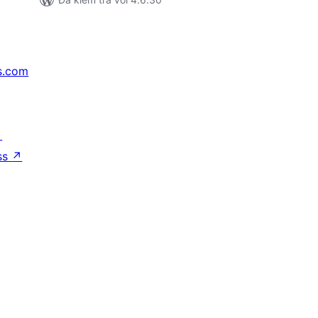
s.com
↗
ss
↗