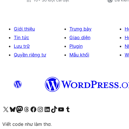
Giới thiệu
Trưng bày
H
Tin tức
Giao diện
H
Lưu trữ
Plugin
N
Quyền riêng tư
Mẫu khối
W
Truy cập tài khoản X (trước đây là Twitter) của chúng tôi
Visit our Bluesky account
Visit our Mastodon account
Visit our Threads account
Xem trang Facebook của chúng tôi
Truy cập tài khoản Instagram của chúng tôi
Truy cập tài khoản LinkedIn của chúng tôi
Visit our TikTok account
Truy cập kênh YouTube của chúng tôi
Visit our Tumblr account
Viết code như làm thơ.