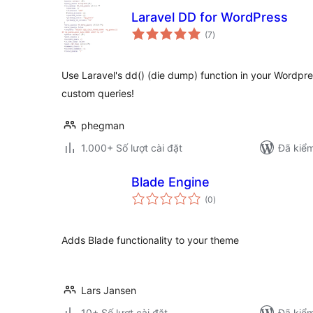
Laravel DD for WordPress
tổng
(7
)
đánh
giá
Use Laravel's dd() (die dump) function in your Wordpre
custom queries!
phegman
1.000+ Số lượt cài đặt
Đã kiểm
Blade Engine
tổng
(0
)
đánh
giá
Adds Blade functionality to your theme
Lars Jansen
10+ Số lượt cài đặt
Đã kiểm