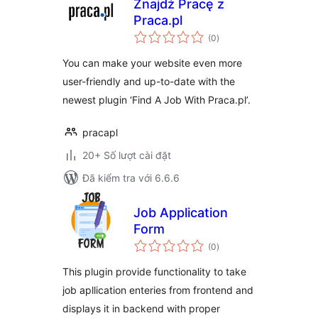
Znajdź Pracę z
Praca.pl
tổng
(0
)
đánh
giá
You can make your website even more
user-friendly and up-to-date with the
newest plugin ‘Find A Job With Praca.pl’.
pracapl
20+ Số lượt cài đặt
Đã kiểm tra với 6.6.6
Job Application
Form
tổng
(0
)
đánh
giá
This plugin provide functionality to take
job apllication enteries from frontend and
displays it in backend with proper