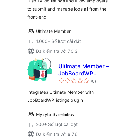
Display job listings and allow employers
to submit and manage jobs all from the
front-end.
Ultimate Member
1.000+ Số lượt cài đặt
Đã kiểm tra với 7.0.3
Ultimate Member –
JobBoardWP
tổng
integration
(0
)
đánh
giá
Integrates Ultimate Member with
JobBoardWP listings plugin
Mykyta Synelnikov
200+ Số lượt cài đặt
Đã kiểm tra với 6.7.6