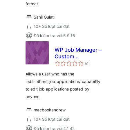
format.
Sahil Gulati
10+ Số lượt cài đặt
Đã kiểm tra với 5.9.15
WP Job Manager –
Custom
tổng
Management Role
(0
)
đánh
giá
Allows a user who has the
'edit_others_job_applications' capability
to edit job applications posted by
anyone.
macbookandrew
10+ Số lượt cài đặt
Đã kiểm tra với 4.1.42