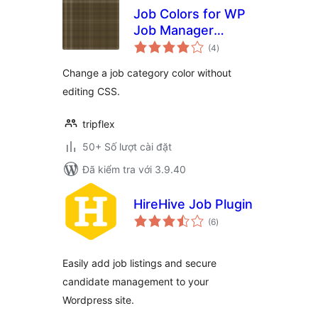
Job Colors for WP
Job Manager
tổng
Categories
(4
)
đánh
giá
Change a job category color without
editing CSS.
tripflex
50+ Số lượt cài đặt
Đã kiểm tra với 3.9.40
HireHive Job Plugin
tổng
(6
)
đánh
giá
Easily add job listings and secure
candidate management to your
Wordpress site.