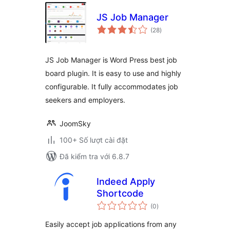
JS Job Manager
tổng
(28
)
đánh
giá
JS Job Manager is Word Press best job
board plugin. It is easy to use and highly
configurable. It fully accommodates job
seekers and employers.
JoomSky
100+ Số lượt cài đặt
Đã kiểm tra với 6.8.7
Indeed Apply
Shortcode
tổng
(0
)
đánh
giá
Easily accept job applications from any