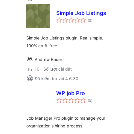
Simple Job Listings
tổng
(0
)
đánh
giá
Simple Job Listings plugin. Real simple.
100% cruft-free.
Andrew Bauer
10+ Số lượt cài đặt
Đã kiểm tra với 4.6.30
WP job Pro
tổng
(0
)
đánh
giá
Job Manager Pro plugin to manage your
organization's hiring process.