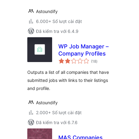
Astoundify
6.000+ Số lượt cài đặt
Đã kiểm tra với 6.4.9
WP Job Manager –
Company Profiles
tổng
(18
)
đánh
giá
Outputs a list of all companies that have
submitted jobs with links to their listings
and profile.
Astoundify
2.000+ Số lượt cài đặt
Đã kiểm tra với 6.7.6
MAS Companies