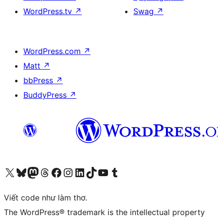
WordPress.tv
↗
Swag
↗
WordPress.com
↗
Matt
↗
bbPress
↗
BuddyPress
↗
Truy cập tài khoản X (trước đây là Twitter) của chúng tôi
Visit our Bluesky account
Visit our Mastodon account
Visit our Threads account
Xem trang Facebook của chúng tôi
Truy cập tài khoản Instagram của chúng tôi
Truy cập tài khoản LinkedIn của chúng tôi
Visit our TikTok account
Truy cập kênh YouTube của chúng tôi
Visit our Tumblr account
Viết code như làm thơ.
The WordPress® trademark is the intellectual property