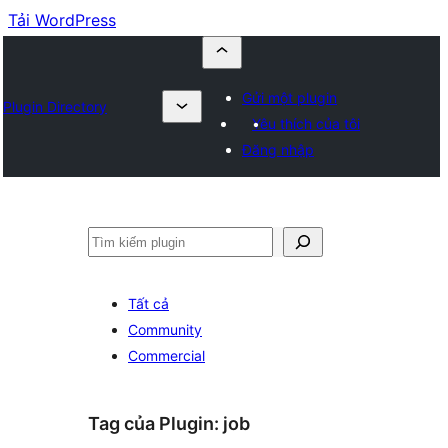
Tải WordPress
Gửi một plugin
Plugin Directory
Yêu thích của tôi
Đăng nhập
Tìm
kiếm
Tất cả
Community
Commercial
Tag của Plugin:
job