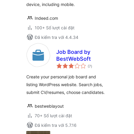
device, including mobile.
Indeed.com
100+ Số lượt cài đặt
Đã kiểm tra với 4.4.34
Job Board by
BestWebSoft
tổng
(7
)
đánh
giá
Create your personal job board and
listing WordPress website. Search jobs,
submit CV/resumes, choose candidates.
bestweblayout
70+ Số lượt cài đặt
Đã kiểm tra với 5.7.16