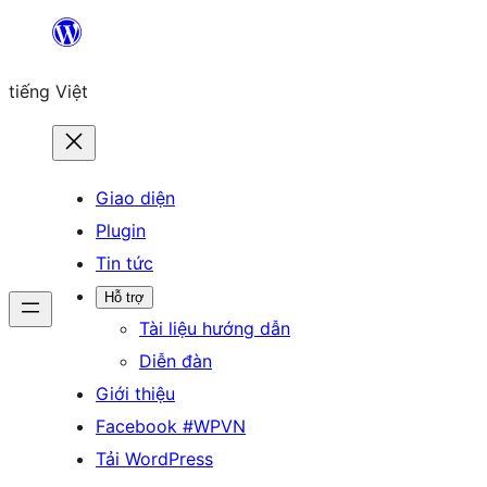
Chuyển
đến
tiếng Việt
phần
nội
dung
Giao diện
Plugin
Tin tức
Hỗ trợ
Tài liệu hướng dẫn
Diễn đàn
Giới thiệu
Facebook #WPVN
Tải WordPress