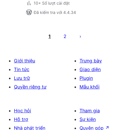
10+ Số lượt cài đặt
Đã kiểm tra với 4.4.34
Phân
trang
1
2
bài
viết
Giới thiệu
Trưng bày
Tin tức
Giao diện
Lưu trữ
Plugin
Quyền riêng tư
Mẫu khối
Học hỏi
Tham gia
Hỗ trợ
Sự kiện
Nhà phát triển
Quyên góp
↗