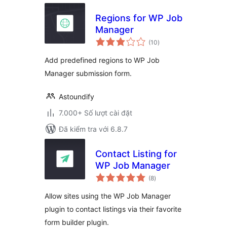
Regions for WP Job
Manager
tổng
(10
)
đánh
giá
Add predefined regions to WP Job
Manager submission form.
Astoundify
7.000+ Số lượt cài đặt
Đã kiểm tra với 6.8.7
Contact Listing for
WP Job Manager
tổng
(8
)
đánh
giá
Allow sites using the WP Job Manager
plugin to contact listings via their favorite
form builder plugin.