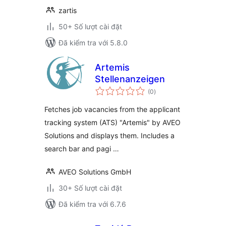
zartis
50+ Số lượt cài đặt
Đã kiểm tra với 5.8.0
Artemis
Stellenanzeigen
tổng
(0
)
đánh
giá
Fetches job vacancies from the applicant
tracking system (ATS) "Artemis" by AVEO
Solutions and displays them. Includes a
search bar and pagi …
AVEO Solutions GmbH
30+ Số lượt cài đặt
Đã kiểm tra với 6.7.6