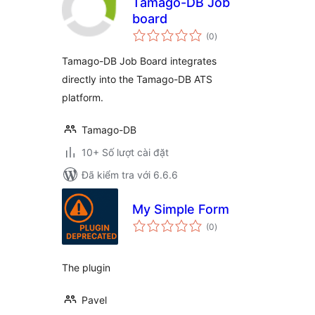
Tamago-DB Job
board
tổng
(0
)
đánh
giá
Tamago-DB Job Board integrates
directly into the Tamago-DB ATS
platform.
Tamago-DB
10+ Số lượt cài đặt
Đã kiểm tra với 6.6.6
My Simple Form
tổng
(0
)
đánh
giá
The plugin
Pavel