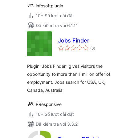
infosoftplugin
10+ Số lượt cài đặt
Đã kiểm tra với 6.1.11
Jobs Finder
tổng
(0
)
đánh
giá
Plugin "Jobs Finder" gives visitors the
opportunity to more than 1 million offer of
employment. Jobs search for USA, UK,
Canada, Australia
PResponsive
10+ Số lượt cài đặt
Đã kiểm tra với 3.3.2