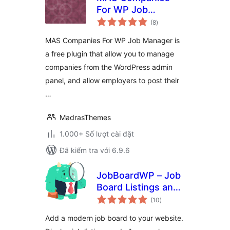
For WP Job
tổng
Manager
(8
)
đánh
giá
MAS Companies For WP Job Manager is
a free plugin that allow you to manage
companies from the WordPress admin
panel, and allow employers to post their
…
MadrasThemes
1.000+ Số lượt cài đặt
Đã kiểm tra với 6.9.6
JobBoardWP – Job
Board Listings and
tổng
Submissions
(10
)
đánh
giá
Add a modern job board to your website.