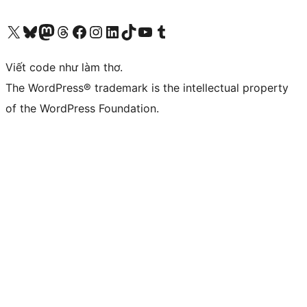
Truy cập tài khoản X (trước đây là Twitter) của chúng tôi
Visit our Bluesky account
Visit our Mastodon account
Visit our Threads account
Xem trang Facebook của chúng tôi
Truy cập tài khoản Instagram của chúng tôi
Truy cập tài khoản LinkedIn của chúng tôi
Visit our TikTok account
Truy cập kênh YouTube của chúng tôi
Visit our Tumblr account
Viết code như làm thơ.
The WordPress® trademark is the intellectual property
of the WordPress Foundation.