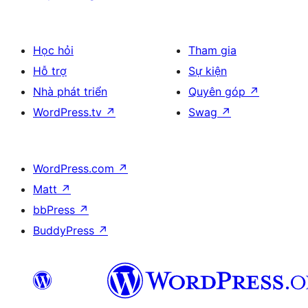
Học hỏi
Tham gia
Hỗ trợ
Sự kiện
Nhà phát triển
Quyên góp
↗
WordPress.tv
↗
Swag
↗
WordPress.com
↗
Matt
↗
bbPress
↗
BuddyPress
↗