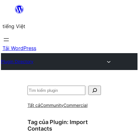
Chuyển
đến
tiếng Việt
phần
nội
dung
Tải WordPress
Plugin Directory
Tìm
kiếm
Tất cả
Community
Commercial
Tag của Plugin:
Import
Contacts