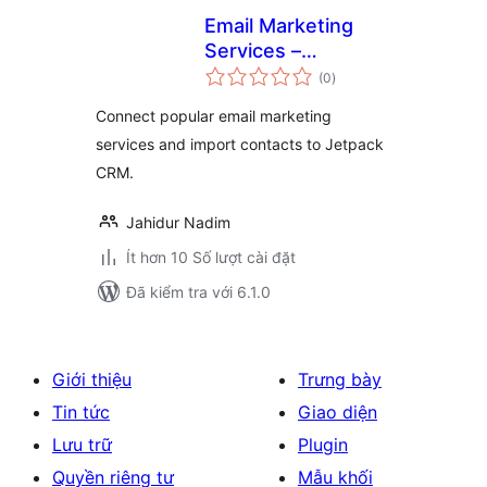
Email Marketing
Services –
tổng
Integration for
(0
)
đánh
giá
Jetpack CRM
Connect popular email marketing
services and import contacts to Jetpack
CRM.
Jahidur Nadim
Ít hơn 10 Số lượt cài đặt
Đã kiểm tra với 6.1.0
Giới thiệu
Trưng bày
Tin tức
Giao diện
Lưu trữ
Plugin
Quyền riêng tư
Mẫu khối