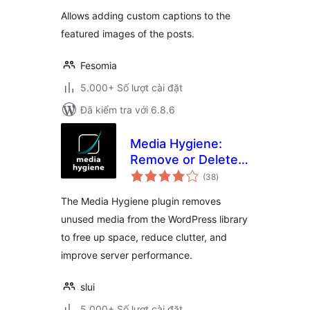
giá
Allows adding custom captions to the
featured images of the posts.
Fesomia
5.000+ Số lượt cài đặt
Đã kiểm tra với 6.8.6
Media Hygiene:
Remove or Delete
tổng
Unused Images and
(38
)
đánh
giá
More!
The Media Hygiene plugin removes
unused media from the WordPress library
to free up space, reduce clutter, and
improve server performance.
slui
5.000+ Số lượt cài đặt