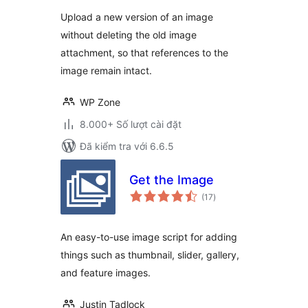
Upload a new version of an image
without deleting the old image
attachment, so that references to the
image remain intact.
WP Zone
8.000+ Số lượt cài đặt
Đã kiểm tra với 6.6.5
Get the Image
tổng
(17
)
đánh
giá
An easy-to-use image script for adding
things such as thumbnail, slider, gallery,
and feature images.
Justin Tadlock