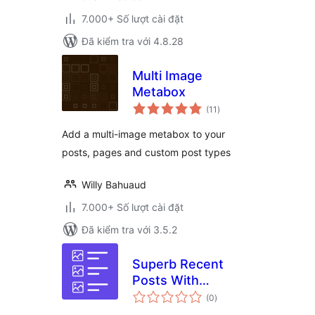
7.000+ Số lượt cài đặt
Đã kiểm tra với 4.8.28
Multi Image
Metabox
tổng
(11
)
đánh
giá
Add a multi-image metabox to your
posts, pages and custom post types
Willy Bahuaud
7.000+ Số lượt cài đặt
Đã kiểm tra với 3.5.2
Superb Recent
Posts With
tổng
Thumbnail Images
(0
)
đánh
giá