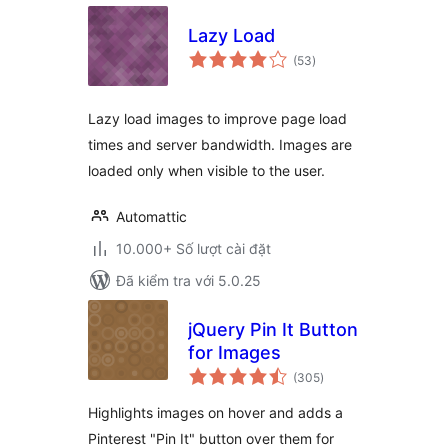
Lazy Load
tổng
(53
)
đánh
giá
Lazy load images to improve page load
times and server bandwidth. Images are
loaded only when visible to the user.
Automattic
10.000+ Số lượt cài đặt
Đã kiểm tra với 5.0.25
jQuery Pin It Button
for Images
tổng
(305
)
đánh
giá
Highlights images on hover and adds a
Pinterest "Pin It" button over them for