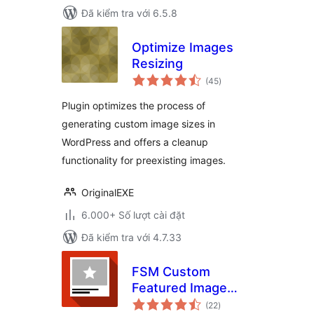
Đã kiểm tra với 6.5.8
Optimize Images
Resizing
tổng
(45
)
đánh
giá
Plugin optimizes the process of
generating custom image sizes in
WordPress and offers a cleanup
functionality for preexisting images.
OriginalEXE
6.000+ Số lượt cài đặt
Đã kiểm tra với 4.7.33
FSM Custom
Featured Image
tổng
Caption
(22
)
đánh