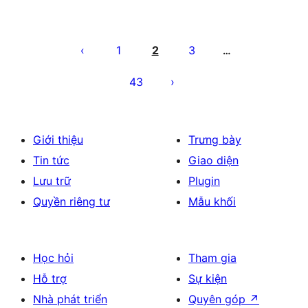
Phân
trang
1
2
3
…
bài
43
viết
Giới thiệu
Trưng bày
Tin tức
Giao diện
Lưu trữ
Plugin
Quyền riêng tư
Mẫu khối
Học hỏi
Tham gia
Hỗ trợ
Sự kiện
Nhà phát triển
Quyên góp
↗