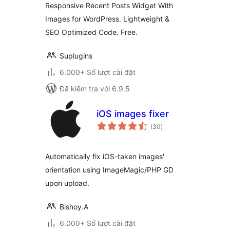
Responsive Recent Posts Widget With
Images for WordPress. Lightweight &
SEO Optimized Code. Free.
Suplugins
6.000+ Số lượt cài đặt
Đã kiểm tra với 6.9.5
iOS images fixer
tổng
(30
)
đánh
giá
Automatically fix iOS-taken images'
orientation using ImageMagic/PHP GD
upon upload.
Bishoy.A
6.000+ Số lượt cài đặt