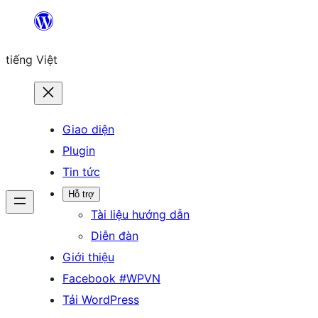
Chuyển
đến
tiếng Việt
phần
nội
dung
Giao diện
Plugin
Tin tức
Hỗ trợ
Tài liệu hướng dẫn
Diễn đàn
Giới thiệu
Facebook #WPVN
Tải WordPress