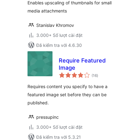
Enables upscaling of thumbnails for small
media attachments
Stanislav Khromov
3.000+ Số lượt cài đặt
Đã kiểm tra với 4.6.30
Require Featured
Image
tổng
(16
)
đánh
giá
Requires content you specify to have a
featured image set before they can be
published.
pressupinc
3.000+ Số lượt cài đặt
Đã kiểm tra với 5.3.21