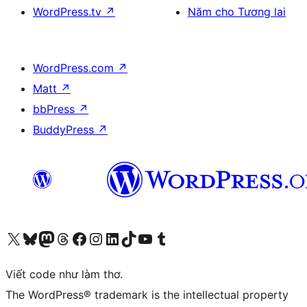
WordPress.tv
↗
Năm cho Tương lai
WordPress.com
↗
Matt
↗
bbPress
↗
BuddyPress
↗
Truy cập tài khoản X (trước đây là Twitter) của chúng tôi
Visit our Bluesky account
Visit our Mastodon account
Visit our Threads account
Xem trang Facebook của chúng tôi
Truy cập tài khoản Instagram của chúng tôi
Truy cập tài khoản LinkedIn của chúng tôi
Visit our TikTok account
Truy cập kênh YouTube của chúng tôi
Visit our Tumblr account
Viết code như làm thơ.
The WordPress® trademark is the intellectual property