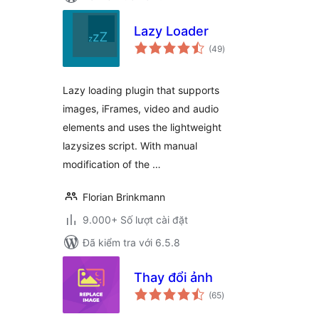
Lazy Loader
tổng
(49
)
đánh
giá
Lazy loading plugin that supports
images, iFrames, video and audio
elements and uses the lightweight
lazysizes script. With manual
modification of the …
Florian Brinkmann
9.000+ Số lượt cài đặt
Đã kiểm tra với 6.5.8
Thay đổi ảnh
tổng
(65
)
đánh
giá