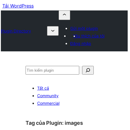
Tải WordPress
Gửi một plugin
Plugin Directory
Yêu thích của tôi
Đăng nhập
Tìm
kiếm
Tất cả
Community
Commercial
Tag của Plugin:
images