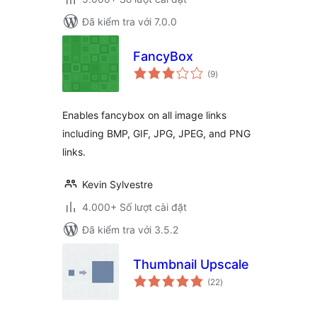
Đã kiểm tra với 7.0.0
FancyBox
tổng
(9
)
đánh
giá
Enables fancybox on all image links
including BMP, GIF, JPG, JPEG, and PNG
links.
Kevin Sylvestre
4.000+ Số lượt cài đặt
Đã kiểm tra với 3.5.2
Thumbnail Upscale
tổng
(22
)
đánh
giá