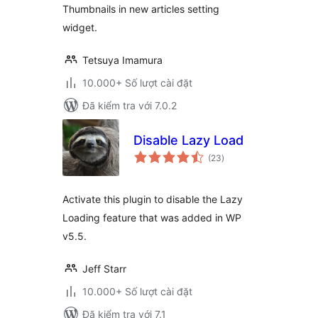
Thumbnails in new articles setting
widget.
Tetsuya Imamura
10.000+ Số lượt cài đặt
Đã kiểm tra với 7.0.2
Disable Lazy Load
tổng
(23
)
đánh
giá
Activate this plugin to disable the Lazy
Loading feature that was added in WP
v5.5.
Jeff Starr
10.000+ Số lượt cài đặt
Đã kiểm tra với 7.1