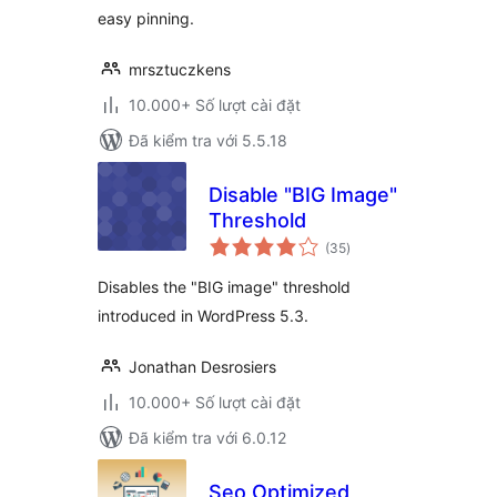
easy pinning.
mrsztuczkens
10.000+ Số lượt cài đặt
Đã kiểm tra với 5.5.18
Disable "BIG Image"
Threshold
tổng
(35
)
đánh
giá
Disables the "BIG image" threshold
introduced in WordPress 5.3.
Jonathan Desrosiers
10.000+ Số lượt cài đặt
Đã kiểm tra với 6.0.12
Seo Optimized