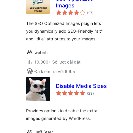
Images
tổng
(27
)
đánh
giá
The SEO Optimized Images plugin lets
you dynamically add SEO-Friendly "alt"
and "title" attributes to your images.
webriti
10.000+ Số lượt cài đặt
Đã kiểm tra với 6.6.5
Disable Media Sizes
tổng
(23
)
đánh
giá
Provides options to disable the extra
images generated by WordPress.
Jeff Starr