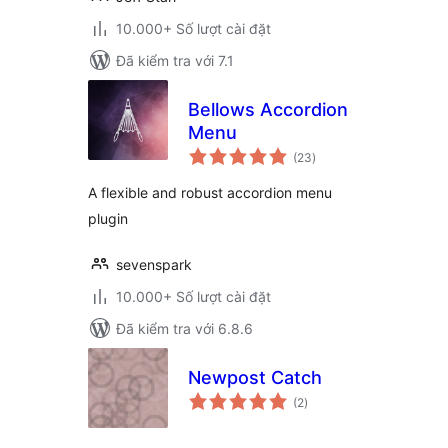
10.000+ Số lượt cài đặt
Đã kiểm tra với 7.1
Bellows Accordion
Menu
tổng
(23
)
đánh
giá
A flexible and robust accordion menu
plugin
sevenspark
10.000+ Số lượt cài đặt
Đã kiểm tra với 6.8.6
Newpost Catch
tổng
(2
)
đánh
giá