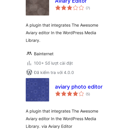
Aviary Editor
tổng
(7
)
đánh
giá
A plugin that integrates The Awesome
Aviary editor In the WordPress Media
Library.
Bainternet
100+ Số lượt cài đặt
Đã kiểm tra với 4.0.0
aviary photo editor
tổng
(5
)
đánh
giá
A plugin that integrates The Awesome
Aviary editor In the WordPress Media
Library. via Aviary Editor