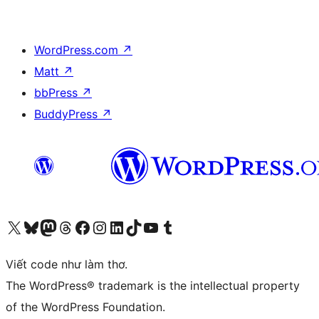
WordPress.com
↗
Matt
↗
bbPress
↗
BuddyPress
↗
Truy cập tài khoản X (trước đây là Twitter) của chúng tôi
Visit our Bluesky account
Visit our Mastodon account
Visit our Threads account
Xem trang Facebook của chúng tôi
Truy cập tài khoản Instagram của chúng tôi
Truy cập tài khoản LinkedIn của chúng tôi
Visit our TikTok account
Truy cập kênh YouTube của chúng tôi
Visit our Tumblr account
Viết code như làm thơ.
The WordPress® trademark is the intellectual property
of the WordPress Foundation.