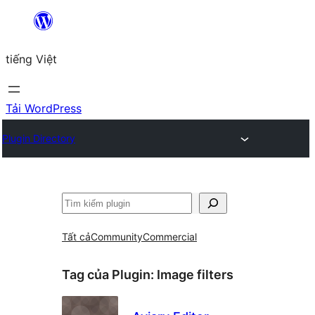
Chuyển
đến
tiếng Việt
phần
nội
dung
Tải WordPress
Plugin Directory
Tìm
kiếm
Tất cả
Community
Commercial
Tag của Plugin:
Image filters