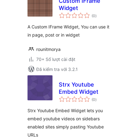
Custom IFrame
Widget
tổng
(0
)
đánh
giá
A Custom IFrame Widget, You can use it
in page, post or in widget
rounitmorya
70+ Số lượt cài đặt
Đã kiểm tra với 3.2.1
Strx Youtube
Embed Widget
tổng
(0
)
đánh
giá
Strx Youtube Embed Widget lets you
embed youtube videos on sidebars
enabled sites simply pasting Youtube
URLs