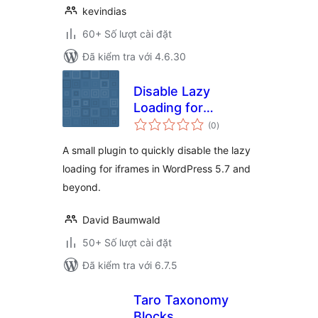
kevindias
60+ Số lượt cài đặt
Đã kiểm tra với 4.6.30
Disable Lazy
Loading for
tổng
IFRAMES
(0
)
đánh
giá
A small plugin to quickly disable the lazy
loading for iframes in WordPress 5.7 and
beyond.
David Baumwald
50+ Số lượt cài đặt
Đã kiểm tra với 6.7.5
Taro Taxonomy
Blocks