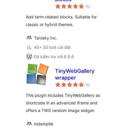
tổng
(1
)
đánh
giá
Add term-related blocks. Suitable for
classic or hybrid themes.
Tarosky Inc.
40+ Số lượt cài đặt
Đã kiểm tra với 6.8.6
TinyWebGallery
wrapper
tổng
(1
)
đánh
giá
This plugin includes TinyWebGallery as
shortcode in an advanced iframe and
offers a TWG random image widget.
mdempfle