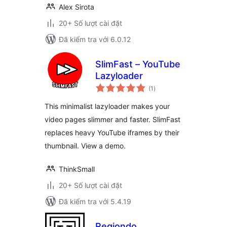
Alex Sirota
20+ Số lượt cài đặt
Đã kiểm tra với 6.0.12
SlimFast – YouTube
Lazyloader
tổng
(1
)
đánh
giá
This minimalist lazyloader makes your
video pages slimmer and faster. SlimFast
replaces heavy YouTube iframes by their
thumbnail. View a demo.
ThinkSmall
20+ Số lượt cài đặt
Đã kiểm tra với 5.4.19
Regiondo