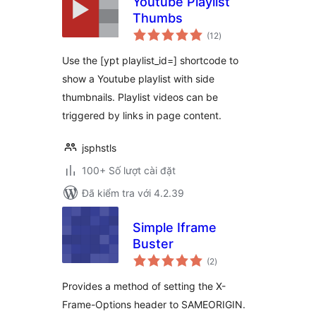
Youtube Playlist
Thumbs
tổng
(12
)
đánh
giá
Use the [ypt playlist_id=] shortcode to
show a Youtube playlist with side
thumbnails. Playlist videos can be
triggered by links in page content.
jsphstls
100+ Số lượt cài đặt
Đã kiểm tra với 4.2.39
Simple Iframe
Buster
tổng
(2
)
đánh
giá
Provides a method of setting the X-
Frame-Options header to SAMEORIGIN.