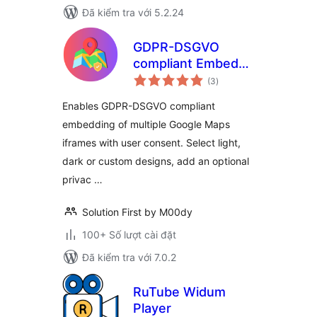
Đã kiểm tra với 5.2.24
GDPR-DSGVO
compliant Embeds
tổng
for Google Maps
(3
)
đánh
giá
Enables GDPR-DSGVO compliant
embedding of multiple Google Maps
iframes with user consent. Select light,
dark or custom designs, add an optional
privac …
Solution First by M00dy
100+ Số lượt cài đặt
Đã kiểm tra với 7.0.2
RuTube Widum
Player