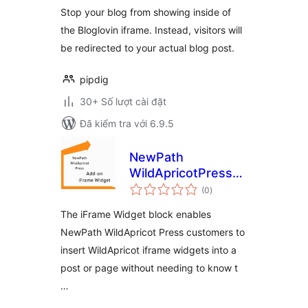
Stop your blog from showing inside of
the Bloglovin iframe. Instead, visitors will
be redirected to your actual blog post.
pipdig
30+ Số lượt cài đặt
Đã kiểm tra với 6.9.5
NewPath
WildApricotPress
tổng
Add-on – iFrame
(0
)
đánh
giá
Widget
The iFrame Widget block enables
NewPath WildApricot Press customers to
insert WildApricot iframe widgets into a
post or page without needing to know t
…