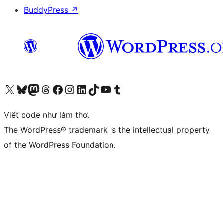
BuddyPress
↗
Truy cập tài khoản X (trước đây là Twitter) của chúng tôi
Visit our Bluesky account
Visit our Mastodon account
Visit our Threads account
Xem trang Facebook của chúng tôi
Truy cập tài khoản Instagram của chúng tôi
Truy cập tài khoản LinkedIn của chúng tôi
Visit our TikTok account
Truy cập kênh YouTube của chúng tôi
Visit our Tumblr account
Viết code như làm thơ.
The WordPress® trademark is the intellectual property
of the WordPress Foundation.