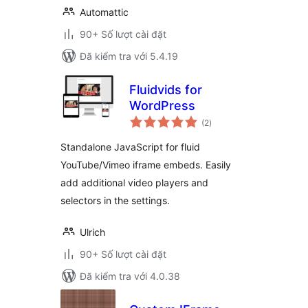
Automattic
90+ Số lượt cài đặt
Đã kiểm tra với 5.4.19
Fluidvids for
WordPress
tổng
(2
)
đánh
giá
Standalone JavaScript for fluid
YouTube/Vimeo iframe embeds. Easily
add additional video players and
selectors in the settings.
Ulrich
90+ Số lượt cài đặt
Đã kiểm tra với 4.0.38