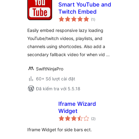
Smart YouTube and
Twitch Embed
tổng
(1
)
đánh
giá
Easily embed responsive lazy loading
YouTube/twitch videos, playlists, and
channels using shortcodes. Also add a
secondary fallback video for when vid …
SwiftNinjaPro
60+ Số lượt cài đặt
Đã kiểm tra với 5.5.18
Iframe Wizard
Widget
tổng
(2
)
đánh
giá
Iframe Widget for side bars ect.