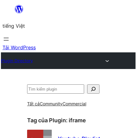
Chuyển
đến
tiếng Việt
phần
nội
dung
Tải WordPress
Plugin Directory
Tìm
kiếm
Tất cả
Community
Commercial
Tag của Plugin:
iframe