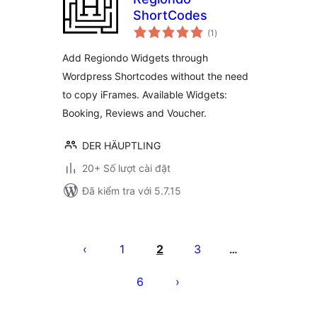
ShortCodes
tổng
(1
)
đánh
giá
Add Regiondo Widgets through
Wordpress Shortcodes without the need
to copy iFrames. Available Widgets:
Booking, Reviews and Voucher.
DER HÄUPTLING
20+ Số lượt cài đặt
Đã kiểm tra với 5.7.15
Phân
trang
1
2
3
…
bài
6
viết