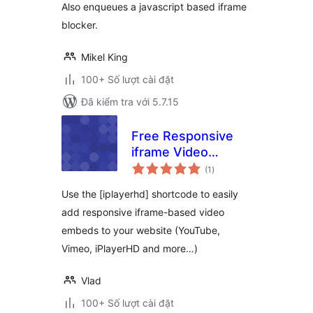
Also enqueues a javascript based iframe
blocker.
Mikel King
100+ Số lượt cài đặt
Đã kiểm tra với 5.7.15
Free Responsive
iframe Video
tổng
Embeds
(1
)
đánh
giá
Use the [iplayerhd] shortcode to easily
add responsive iframe-based video
embeds to your website (YouTube,
Vimeo, iPlayerHD and more…)
Vlad
100+ Số lượt cài đặt