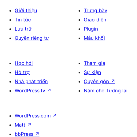
Giới thiệu
Trưng bày
Tin tức
Giao diện
Lưu trữ
Plugin
Quyền riêng tư
Mẫu khối
Học hỏi
Tham gia
Hỗ trợ
Sự kiện
Nhà phát triển
Quyên góp
↗
WordPress.tv
↗
Năm cho Tương lai
WordPress.com
↗
Matt
↗
bbPress
↗