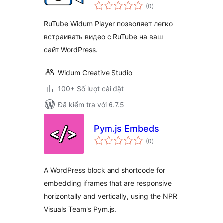
tổng
(0
)
đánh
giá
RuTube Widum Player позволяет легко
встраивать видео с RuTube на ваш
сайт WordPress.
Widum Creative Studio
100+ Số lượt cài đặt
Đã kiểm tra với 6.7.5
Pym.js Embeds
tổng
(0
)
đánh
giá
A WordPress block and shortcode for
embedding iframes that are responsive
horizontally and vertically, using the NPR
Visuals Team's Pym.js.