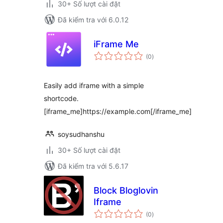
30+ Số lượt cài đặt
Đã kiểm tra với 6.0.12
iFrame Me
tổng
(0
)
đánh
giá
Easily add iframe with a simple
shortcode.
[iframe_me]https://example.com[/iframe_me]
soysudhanshu
30+ Số lượt cài đặt
Đã kiểm tra với 5.6.17
Block Bloglovin
Iframe
tổng
(0
)
đánh
giá