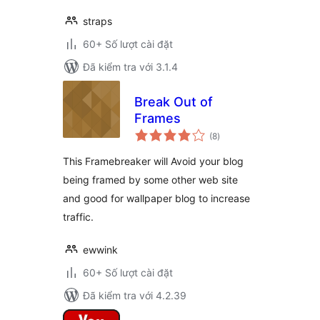
straps
60+ Số lượt cài đặt
Đã kiểm tra với 3.1.4
Break Out of
Frames
tổng
(8
)
đánh
giá
This Framebreaker will Avoid your blog
being framed by some other web site
and good for wallpaper blog to increase
traffic.
ewwink
60+ Số lượt cài đặt
Đã kiểm tra với 4.2.39