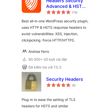
Headers Security
Advanced & HSTS
tổng
WP
(79
)
đánh
giá
Best all-in-one WordPress security plugin,
uses HTTP & HSTS response headers to
avoid vulnerabilities: XSS, injection,
clickjacking. Force HTTP/HTTPS.
Andrea Ferro
90.000+ Số lượt cài đặt
Đã kiểm tra với 7.0.3
Security Headers
tổng
(8
)
đánh
giá
Plug-in to ease the setting of TLS
headers for HSTS and similar