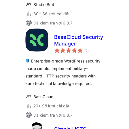
Studio Be4
30+ Số lượt cài đặt
Đã kiểm tra với 6.8.7
BaseCloud Security
Manager
tổng
(2
)
đánh
giá
Enterprise-grade WordPress security
made simple. Implement military-
standard HTTP security headers with
zero technical knowledge required.
BaseCloud
20+ Số lượt cài đặt
Đã kiểm tra với 6.8.7