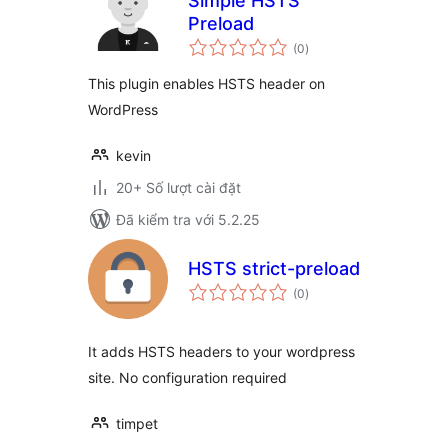
Simple HSTS
Preload
tổng
(0
)
đánh
giá
This plugin enables HSTS header on
WordPress
kevin
20+ Số lượt cài đặt
Đã kiểm tra với 5.2.25
HSTS strict-preload
tổng
(0
)
đánh
giá
It adds HSTS headers to your wordpress
site. No configuration required
timpet