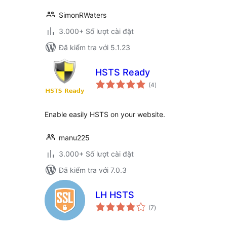
SimonRWaters
3.000+ Số lượt cài đặt
Đã kiểm tra với 5.1.23
HSTS Ready
tổng
(4
)
đánh
giá
Enable easily HSTS on your website.
manu225
3.000+ Số lượt cài đặt
Đã kiểm tra với 7.0.3
LH HSTS
tổng
(7
)
đánh
giá