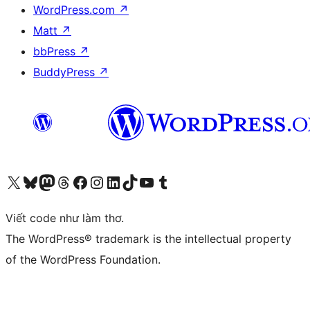
WordPress.com
↗
Matt
↗
bbPress
↗
BuddyPress
↗
Truy cập tài khoản X (trước đây là Twitter) của chúng tôi
Visit our Bluesky account
Visit our Mastodon account
Visit our Threads account
Xem trang Facebook của chúng tôi
Truy cập tài khoản Instagram của chúng tôi
Truy cập tài khoản LinkedIn của chúng tôi
Visit our TikTok account
Truy cập kênh YouTube của chúng tôi
Visit our Tumblr account
Viết code như làm thơ.
The WordPress® trademark is the intellectual property
of the WordPress Foundation.