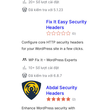
20+ Số lượt cài đặt
Đã kiểm tra với 5.1.23
Fix It Easy Security
Headers
tổng
(0
)
đánh
giá
Configure core HTTP security headers
for your WordPress site in a few clicks.
WP Fix It – WordPress Experts
10+ Số lượt cài đặt
Đã kiểm tra với 6.8.7
Abdal Security
Headers
tổng
(2
)
đánh
giá
Enhance WordPress security with