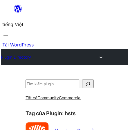
Chuyển
đến
tiếng Việt
phần
nội
dung
Tải WordPress
Plugin Directory
Tìm
kiếm
Tất cả
Community
Commercial
Tag của Plugin:
hsts