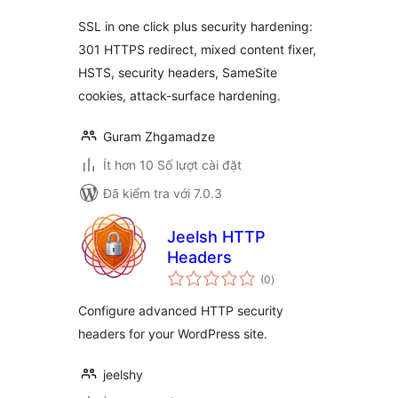
SSL in one click plus security hardening:
301 HTTPS redirect, mixed content fixer,
HSTS, security headers, SameSite
cookies, attack-surface hardening.
Guram Zhgamadze
Ít hơn 10 Số lượt cài đặt
Đã kiểm tra với 7.0.3
Jeelsh HTTP
Headers
tổng
(0
)
đánh
giá
Configure advanced HTTP security
headers for your WordPress site.
jeelshy