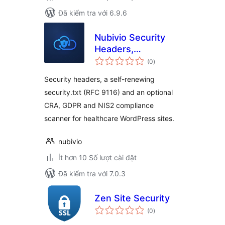
Đã kiểm tra với 6.9.6
Nubivio Security
Headers,
tổng
security.txt & NIS2
(0
)
đánh
giá
Compliance for
Security headers, a self-renewing
Healthcare
security.txt (RFC 9116) and an optional
CRA, GDPR and NIS2 compliance
scanner for healthcare WordPress sites.
nubivio
Ít hơn 10 Số lượt cài đặt
Đã kiểm tra với 7.0.3
Zen Site Security
tổng
(0
)
đánh
giá