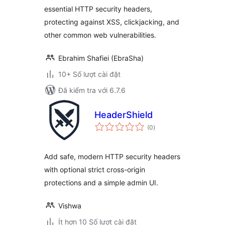
essential HTTP security headers,
protecting against XSS, clickjacking, and
other common web vulnerabilities.
Ebrahim Shafiei (EbraSha)
10+ Số lượt cài đặt
Đã kiểm tra với 6.7.6
HeaderShield
tổng
(0
)
đánh
giá
Add safe, modern HTTP security headers
with optional strict cross-origin
protections and a simple admin UI.
Vishwa
Ít hơn 10 Số lượt cài đặt