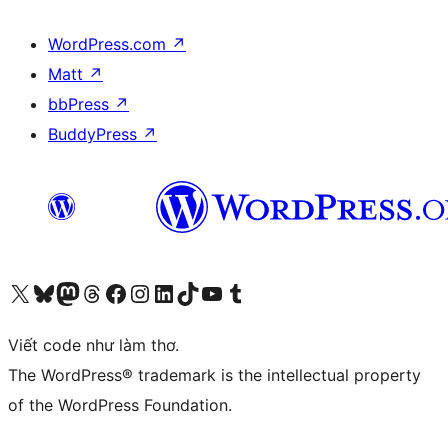
WordPress.com
↗
Matt
↗
bbPress
↗
BuddyPress
↗
Truy cập tài khoản X (trước đây là Twitter) của chúng tôi
Visit our Bluesky account
Visit our Mastodon account
Visit our Threads account
Xem trang Facebook của chúng tôi
Truy cập tài khoản Instagram của chúng tôi
Truy cập tài khoản LinkedIn của chúng tôi
Visit our TikTok account
Truy cập kênh YouTube của chúng tôi
Visit our Tumblr account
Viết code như làm thơ.
The WordPress® trademark is the intellectual property
of the WordPress Foundation.