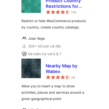
Product Country
Restrictions for
tổng
WooCommerce –
(15
)
đánh
giá
Country Catalogs
Restrict or hide WooCommerce products
by country, create country catalogs.
Jose Vega
200+ Số lượt cài đặt
Đã kiểm tra với 6.8.7
Nearby Map by
Wabeo
tổng
(4
)
đánh
giá
Allow you to insert a map to show
activities, places and services around a
given geographical point.