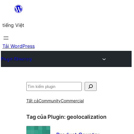
Chuyển
đến
tiếng Việt
phần
nội
dung
Tải WordPress
Plugin Directory
Tìm
kiếm
Tất cả
Community
Commercial
Tag của Plugin:
geolocalization