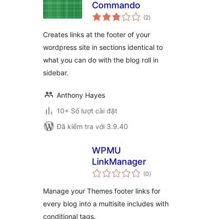
Commando
tổng
(2
)
đánh
giá
Creates links at the footer of your
wordpress site in sections identical to
what you can do with the blog roll in
sidebar.
Anthony Hayes
10+ Số lượt cài đặt
Đã kiểm tra với 3.9.40
WPMU
LinkManager
tổng
(0
)
đánh
giá
Manage your Themes footer links for
every blog into a multisite includes with
conditional tags.