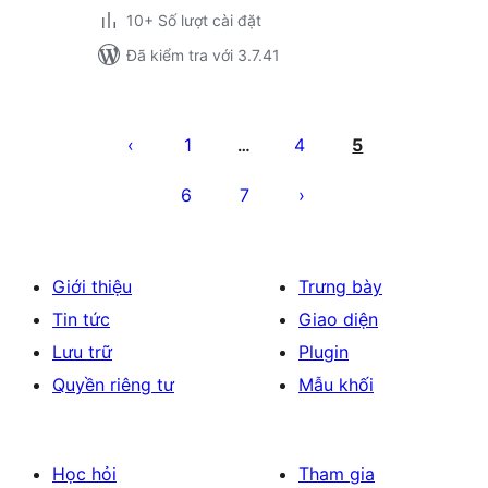
10+ Số lượt cài đặt
Đã kiểm tra với 3.7.41
Phân
trang
1
4
5
…
bài
6
7
viết
Giới thiệu
Trưng bày
Tin tức
Giao diện
Lưu trữ
Plugin
Quyền riêng tư
Mẫu khối
Học hỏi
Tham gia