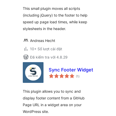
This small plugin moves all scripts
(including jQuery) to the footer to help
speed up page load times, while keep
stylesheets in the header.
Andreas Hecht
10+ Số lượt cài đặt
Đã kiểm tra với 4.8.29
Sync Footer Widget
tổng
(1
)
đánh
giá
This plugin allows you to sync and
display footer content from a GitHub
Page URL in a widget area on your
WordPress site.