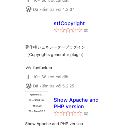
10+ Số lượt cài đặt
Đã kiểm tra với 4.3.34
stfCopyright
tổng
(0
)
đánh
giá
著作権ジェネレータープラグイン
（Copyrights generator plugin）
funfunkan
10+ Số lượt cài đặt
Đã kiểm tra với 5.2.25
Show Apache and
PHP version
tổng
(0
)
đánh
giá
Show Apache and PHP version