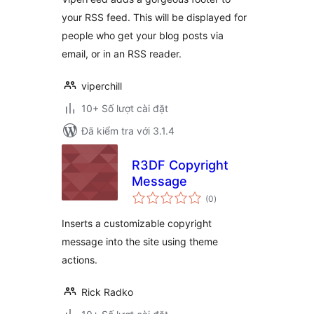
your RSS feed. This will be displayed for
people who get your blog posts via
email, or in an RSS reader.
viperchill
10+ Số lượt cài đặt
Đã kiểm tra với 3.1.4
R3DF Copyright
Message
tổng
(0
)
đánh
giá
Inserts a customizable copyright
message into the site using theme
actions.
Rick Radko