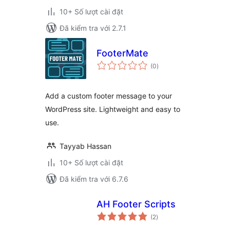
10+ Số lượt cài đặt
Đã kiểm tra với 2.7.1
FooterMate
tổng
(0
)
đánh
giá
Add a custom footer message to your
WordPress site. Lightweight and easy to
use.
Tayyab Hassan
10+ Số lượt cài đặt
Đã kiểm tra với 6.7.6
AH Footer Scripts
tổng
(2
)
đánh
giá