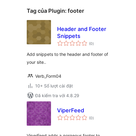
Tag của Plugin:
footer
Header and Footer
Snippets
tổng
(0
)
đánh
giá
Add snippets to the header and footer of
your site..
Verb_Form04
10+ Số lượt cài đặt
Đã kiểm tra với 4.8.29
ViperFeed
tổng
(0
)
đánh
giá
ViperFeed adds a gorgeous footer to