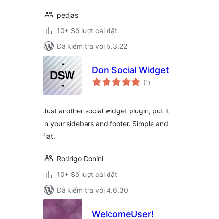
pedjas
10+ Số lượt cài đặt
Đã kiểm tra với 5.3.22
Don Social Widget
tổng
(1
)
đánh
giá
Just another social widget plugin, put it
in your sidebars and footer. Simple and
flat.
Rodrigo Donini
10+ Số lượt cài đặt
Đã kiểm tra với 4.6.30
WelcomeUser!