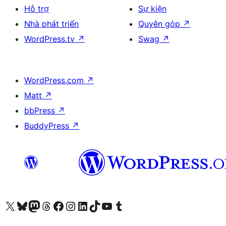
Hỗ trợ
Sự kiện
Nhà phát triển
Quyên góp
↗
WordPress.tv
↗
Swag
↗
WordPress.com
↗
Matt
↗
bbPress
↗
BuddyPress
↗
Truy cập tài khoản X (trước đây là Twitter) của chúng tôi
Visit our Bluesky account
Visit our Mastodon account
Visit our Threads account
Xem trang Facebook của chúng tôi
Truy cập tài khoản Instagram của chúng tôi
Truy cập tài khoản LinkedIn của chúng tôi
Visit our TikTok account
Truy cập kênh YouTube của chúng tôi
Visit our Tumblr account