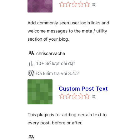
tổng
(0
)
đánh
giá
Add commonly seen user login links and
welcome messages to the meta / utility
section of your blog.
chriscarvache
10+ Số lượt cài đặt
Đã kiểm tra với 3.4.2
Custom Post Text
tổng
(0
)
đánh
giá
This plugin is for adding certain text to
every post, before or after.