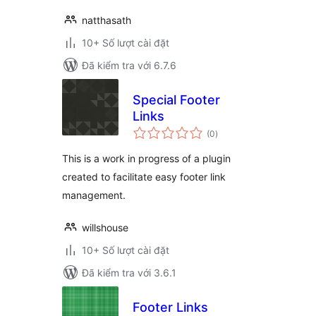
natthasath
10+ Số lượt cài đặt
Đã kiểm tra với 6.7.6
Special Footer
Links
tổng
(0
)
đánh
giá
This is a work in progress of a plugin
created to facilitate easy footer link
management.
willshouse
10+ Số lượt cài đặt
Đã kiểm tra với 3.6.1
Footer Links