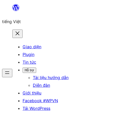
Chuyển
đến
tiếng Việt
phần
nội
dung
Giao diện
Plugin
Tin tức
Hỗ trợ
Tài liệu hướng dẫn
Diễn đàn
Giới thiệu
Facebook #WPVN
Tải WordPress