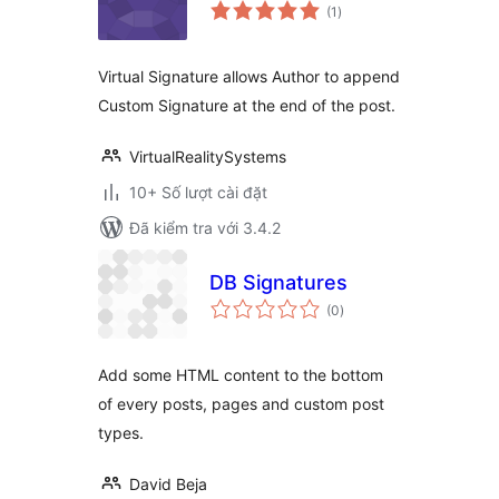
tổng
(1
)
đánh
giá
Virtual Signature allows Author to append
Custom Signature at the end of the post.
VirtualRealitySystems
10+ Số lượt cài đặt
Đã kiểm tra với 3.4.2
DB Signatures
tổng
(0
)
đánh
giá
Add some HTML content to the bottom
of every posts, pages and custom post
types.
David Beja