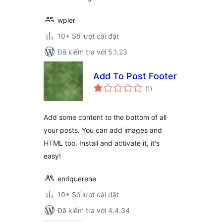
wpler
10+ Số lượt cài đặt
Đã kiểm tra với 5.1.23
Add To Post Footer
tổng
(1
)
đánh
giá
Add some content to the bottom of all
your posts. You can add images and
HTML too. Install and activate it, it's
easy!
enriquerene
10+ Số lượt cài đặt
Đã kiểm tra với 4.4.34