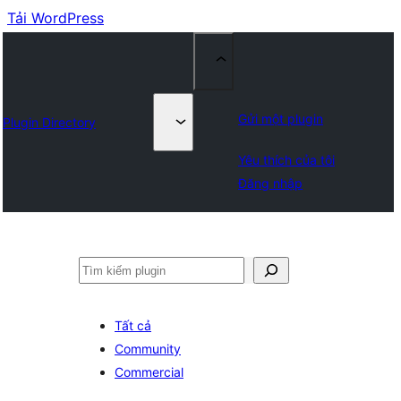
Tải WordPress
Gửi một plugin
Plugin Directory
Yêu thích của tôi
Đăng nhập
Tìm
kiếm
Tất cả
Community
Commercial