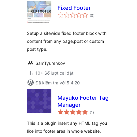
Fixed Footer
tổng
(0
)
đánh
giá
Setup a sitewide fixed footer block with
content from any page,post or custom
post type.
SamTyurenkov
10+ Số lượt cài đặt
Đã kiểm tra với 5.4.20
Mayuko Footer Tag
Manager
tổng
(1
)
đánh
giá
This is a plugin insert any HTML tag you
like into footer area in whole website.