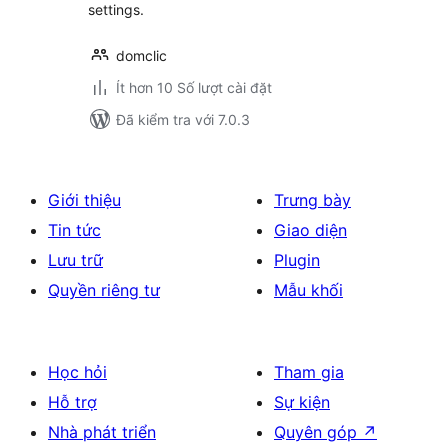
settings.
domclic
Ít hơn 10 Số lượt cài đặt
Đã kiểm tra với 7.0.3
Giới thiệu
Trưng bày
Tin tức
Giao diện
Lưu trữ
Plugin
Quyền riêng tư
Mẫu khối
Học hỏi
Tham gia
Hỗ trợ
Sự kiện
Nhà phát triển
Quyên góp
↗