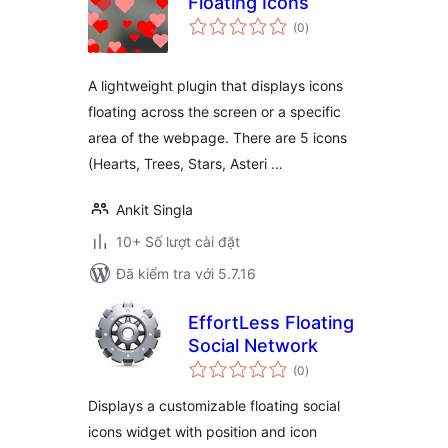
Floating Icons
tổng
(0
)
đánh
giá
A lightweight plugin that displays icons
floating across the screen or a specific
area of the webpage. There are 5 icons
(Hearts, Trees, Stars, Asteri …
Ankit Singla
10+ Số lượt cài đặt
Đã kiểm tra với 5.7.16
EffortLess Floating
Social Network
tổng
(0
)
đánh
giá
Displays a customizable floating social
icons widget with position and icon