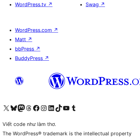
WordPress.tv
↗
Swag
↗
WordPress.com
↗
Matt
↗
bbPress
↗
BuddyPress
↗
Truy cập tài khoản X (trước đây là Twitter) của chúng tôi
Visit our Bluesky account
Visit our Mastodon account
Visit our Threads account
Xem trang Facebook của chúng tôi
Truy cập tài khoản Instagram của chúng tôi
Truy cập tài khoản LinkedIn của chúng tôi
Visit our TikTok account
Truy cập kênh YouTube của chúng tôi
Visit our Tumblr account
Viết code như làm thơ.
The WordPress® trademark is the intellectual property