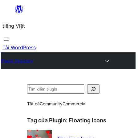
Chuyển
đến
tiếng Việt
phần
nội
dung
Tải WordPress
Plugin Directory
Tìm
kiếm
Tất cả
Community
Commercial
Tag của Plugin:
Floating Icons